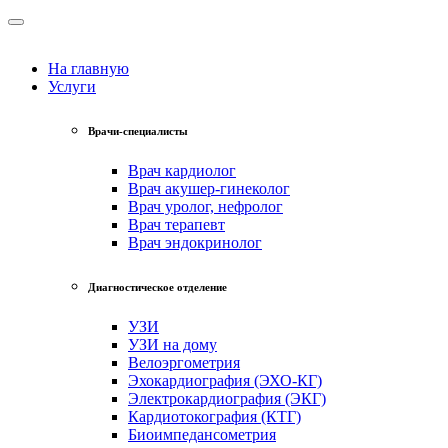
На главную
Услуги
Врачи-специалисты
Врач кардиолог
Врач акушер-гинеколог
Врач уролог, нефролог
Врач терапевт
Врач эндокринолог
Диагностическое отделение
УЗИ
УЗИ на дому
Велоэргометрия
Эхокардиография (ЭХО-КГ)
Электрокардиография (ЭКГ)
Кардиотокография (КТГ)
Биоимпедансометрия