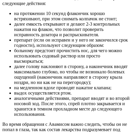
следующие действия:
на протяжении 10 секунд флакончик хорошо
встряхивают, при этом снимать колпачок не стоит;
далее емкость открывают и делают 2-3 контрольных
нажатия на флакон, что позволит проверить
исправность дозатора и распрыскивателя.
препарат (если он исправен и у него не закончился срок
годности), используют следующим образом:
больному предстоит прочистить нос, для чего можно
использовать содовый раствор или просто
высморкаться;
далее голову наклоняют в сторону, а наконечник вводят
максимально глубоко, но чтобы не возникало болевых
ощущений (наконечник направляют в сторону крыла
ноздри, но ни как не на перегородку);
на медленном вдохе проводят нажатие клапана;
выдох осуществляется ртом.
аналогичными действиями, препарат вводят и во второй
носовой ход. После этого, спрей плотно закрывается и
хранится в темном прохладном месте до следующего
использования.
Во время обращения с Авамисом важно следить, чтобы он не
попал в глаза, так как состав лекарства подразумевает под