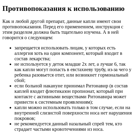
Противопоказания к использованию
Как и любой другой препарат, данные капли имеют свои
противопоказания. Перед его применением, инструкция с
этим разделом должна быть тщательно изучена. А в ней
говорится о следующем:
запрещается использовать лицам, у которых есть
аллергия хоть на один компонент, который входит в
состав лекарства;
не используется у деток младше 2х лет, а лучше 6, так
как капли могут попасть в евстахиеву трубу, из-за чего у
ребенка разовьется отит, или возникнет гормональный
сбой;
если больной накануне принимал Ритонавир (в состав
каплей входит флютиказон пропионат, который при
контакте с активными веществами Ритонавира может
привести к системным проявлениям);
капли можно использовать только в том случае, если на
внутренней слизистой поверхности носа нет нарушения
покровов;
не рекомендуется данный назальный спрей тем, кто
страдает частыми кровотечениями из носа.