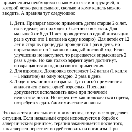
применением необходимо ознакомиться с инструкцией, в
которой четко расписывают, сколько и кому капель можно
вводить. А правила тут следующие:
Дети. Препарат можно применять детям старше 2-х лет,
но в идеале, он подходит с 6-летнего возраста. Для
малышей от 6 до 11 лет проводится по одной ингаляции
раз в сутки (по 1 капли на одну ноздрю). Для детей от 12
лет и старше, процедура проводится 1 раз в день, но
впрыскивают по 2 капли в каждый носовой ход. Если
улучшения не наступает, то разрешается впрыскивать 2
раза в день. Но как только эффект будет достигнут,
возвращаются до одноразового применения.
Для взрослых. Дозировка составляет 1-2 капли (1 капля
– 1 нажатие) на одну ноздрю, 2 раза в день.
Люди преклонного возраста. Тут способ применения
аналогичен с категорией взрослых. Препарат
допускается использовать даже при почечной
недостаточности. Но перед тем как пользоваться спреем,
потребуется сдать биохимические анализы.
Что касается длительности применения, то тут все определяет
ситуация. Если назальный спрей используется в борьбе с
аллергическим ринитом, терапия заканчивается после того,
как аллерген перестает воздействовать на организм. При