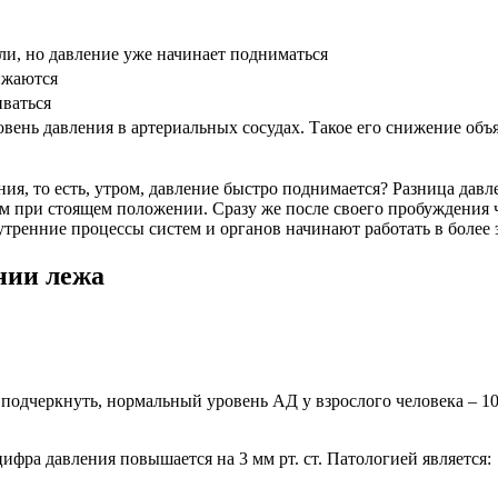
ли, но давление уже начинает подниматься
ижаются
иваться
вень давления в артериальных сосудах. Такое его снижение объ
я, то есть, утром, давление быстро поднимается? Разница давле
ем при стоящем положении. Сразу же после своего пробуждения 
внутренние процессы систем и органов начинают работать в более
нии лежа
подчеркнуть, нормальный уровень АД у взрослого человека – 100
ра давления повышается на 3 мм рт. ст. Патологией является: