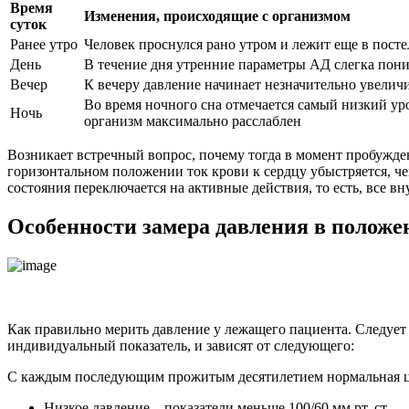
Время
Изменения, происходящие с организмом
суток
Ранее утро
Человек проснулся рано утром и лежит еще в посте
День
В течение дня утренние параметры АД слегка пон
Вечер
К вечеру давление начинает незначительно увелич
Во время ночного сна отмечается самый низкий уро
Ночь
организм максимально расслаблен
Возникает встречный вопрос, почему тогда в момент пробуждени
горизонтальном положении ток крови к сердцу убыстряется, ч
состояния переключается на активные действия, то есть, все 
Особенности замера давления в положе
Как правильно мерить давление у лежащего пациента. Следует 
индивидуальный показатель, и зависят от следующего:
С каждым последующим прожитым десятилетием нормальная циф
Низкое давление – показатели меньше 100/60 мм рт. ст.