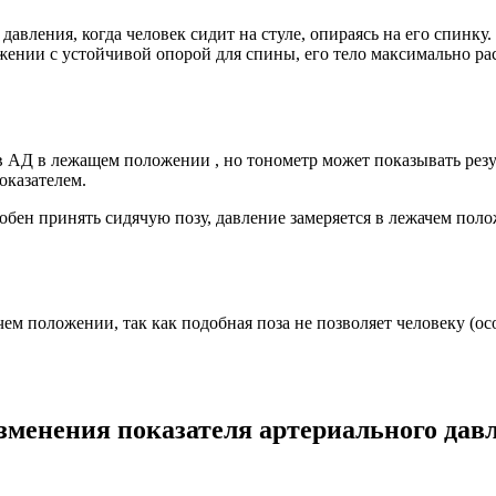
авления, когда человек сидит на стуле, опираясь на его спинк
жении с устойчивой опорой для спины, его тело максимально рас
АД в лежащем положении , но тонометр может показывать резуль
показателем.
собен принять сидячую позу, давление замеряется в лежачем по
ем положении, так как подобная поза не позволяет человеку (ос
зменения показателя артериального дав