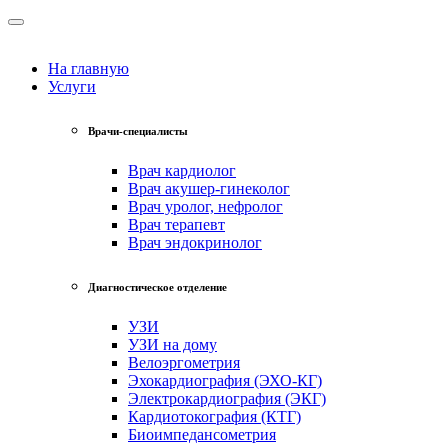
На главную
Услуги
Врачи-специалисты
Врач кардиолог
Врач акушер-гинеколог
Врач уролог, нефролог
Врач терапевт
Врач эндокринолог
Диагностическое отделение
УЗИ
УЗИ на дому
Велоэргометрия
Эхокардиография (ЭХО-КГ)
Электрокардиография (ЭКГ)
Кардиотокография (КТГ)
Биоимпедансометрия