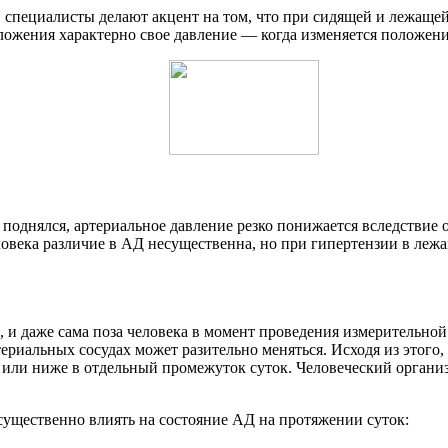
, специалисты делают акцент на том, что при сидящей и лежаще
ожения характерно свое давление — когда изменяется положение
поднялся, артериальное давление резко понижается вследствие о
ловека различие в АД несущественна, но при гипертензии в леж
, и даже сама поза человека в момент проведения измерительно
ртериальных сосудах может разительно меняться. Исходя из этог
е или ниже в отдельный промежуток суток. Человеческий органи
ущественно влиять на состояние АД на протяжении суток: