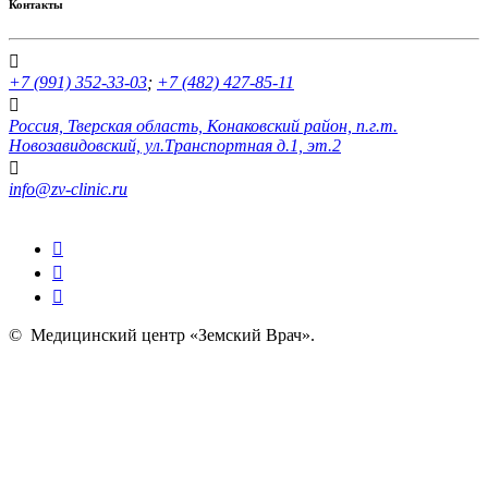
Контакты
+7 (991) 352-33-03
;
+7 (482) 427-85-11
Россия, Тверская область, Конаковский район, п.г.т.
Новозавидовский, ул.Транспортная д.1, эт.2
info@zv-clinic.ru
©
Медицинский центр «Земский Врач»
.