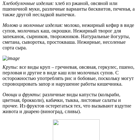
Хлебобулочные изделия:
хлеб из ржаной, овсяной или
пшеничной муки, различные варианты бисквитов, печенья, а
также другой несладкой выпечки.
Молоко и молочные изделия:
молоко, нежирный кефир в виде
супов, молочных каш, окрошки. Нежирный творог для
запеканок, сырников, творожников. Натуральные йогурты,
сметана, сыворотка, простокваша. Нежирные, несоленые
сорта сыра.
Крупы:
все виды круп – гречневая, овсяная, геркулес, пшено,
перловая и другие в виде каш или молочных супов. С
осторожностью употреблять рис и бобовые, поскольку могут
спровоцировать запор и нарушение работы кишечника.
Овощи и фрукты:
различные виды капусты (кольраби,
цветная, брокколи), кабачки, тыква, листовые салаты и
прочее. Из фруктов остерегаться тех, что вызывают вздутие
живота и диарею (виноград, сливы).