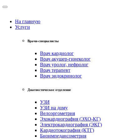
На главную
Услуги
Врачи-специалисты
Врач кардиолог
Врач акушер-гинеколог
Врач уролог, нефролог
Врач терапевт
Врач эндокринолог
Диагностическое отделение
УЗИ
УЗИ на дому
Велоэргометрия
Эхокардиография (ЭХО-КГ)
Электрокардиография (ЭКГ)
Кардиотокография (КТГ)
Биоимпедансометрия