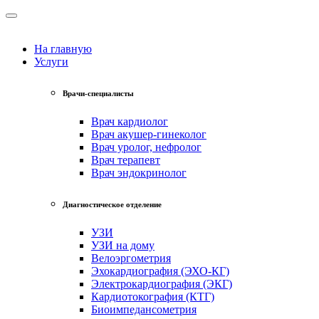
На главную
Услуги
Врачи-специалисты
Врач кардиолог
Врач акушер-гинеколог
Врач уролог, нефролог
Врач терапевт
Врач эндокринолог
Диагностическое отделение
УЗИ
УЗИ на дому
Велоэргометрия
Эхокардиография (ЭХО-КГ)
Электрокардиография (ЭКГ)
Кардиотокография (КТГ)
Биоимпедансометрия