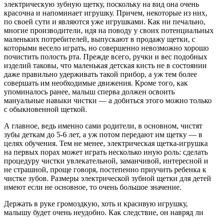
электрическую зубную щетку, поскольку на вид она очень
красочна и напоминает игрушку. Причем, некоторые из них,
по своей сути и являются уже игрушками. Как ни печально,
многие производители, идя на поводу у своих потенциальных
маленьких потребителей, выпускают в продажу щетки, с
которыми весело играть, но совершенно невозможно хорошо
почистить полость рта. Прежде всего, ручки и вес подобных
изделий таковы, что маленькая детская кисть не в состоянии
даже правильно удерживать такой прибор, а уж тем более
совершать им необходимые движения. Кроме того, как
упоминалось ранее, малыш сперва должен освоить
мануальные навыки чистки — а добиться этого можно только
с обыкновенной щеткой.
А главное, ведь именно сами родители, в основном, чистят
зубы деткам до 5-6 лет, а уж потом передают им щетку — в
целях обучения. Тем не менее, электрическая щетка-игрушка
на первых порах может играть несколько иную роль: сделать
процедуру чистки увлекательной, заманчивой, интересной и
не страшной, проще говоря, постепенно приучить ребенка к
чистке зубов. Размеры электрической зубной щетки для детей
имеют если не основное, то очень большое значение.
Держать в руке громоздкую, хоть и красивую игрушку,
малышу будет очень неудобно. Как следствие, он навряд ли