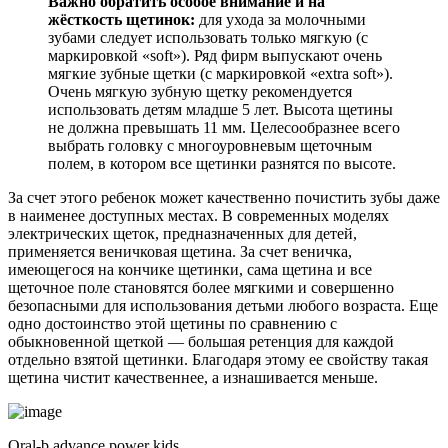
Важно обратить особое внимание и на
жёсткость щетинок:
для ухода за молочными
зубами следует использовать только мягкую (с
маркировкой «soft»). Ряд фирм выпускают очень
мягкие зубные щетки (с маркировкой «extra soft»).
Очень мягкую зубную щетку рекомендуется
использовать детям младше 5 лет. Высота щетины
не должна превышать 11 мм. Целесообразнее всего
выбрать головку с многоуровневым щеточным
полем, в котором все щетинки разнятся по высоте.
За счет этого ребенок может качественно почистить зубы даже
в наименее доступных местах. В современных моделях
электрических щеток, предназначенных для детей,
применяется веничковая щетина. За счет веничка,
имеющегося на кончике щетинки, сама щетина и все
щеточное поле становятся более мягкими и совершенно
безопасными для использования детьми любого возраста. Еще
одно достоинство этой щетины по сравнению с
обыкновенной щеткой — большая ретенция для каждой
отдельно взятой щетинки. Благодаря этому ее свойству такая
щетина чистит качественнее, а изнашивается меньше.
Oral-b advance power kids