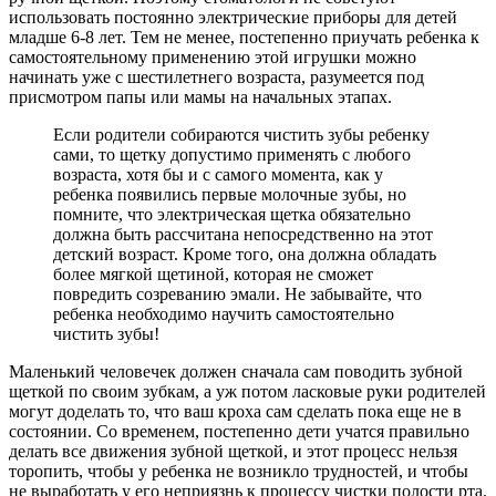
использовать постоянно электрические приборы для детей
младше 6-8 лет. Тем не менее, постепенно приучать ребенка к
самостоятельному применению этой игрушки можно
начинать уже с шестилетнего возраста, разумеется под
присмотром папы или мамы на начальных этапах.
Если родители собираются чистить зубы ребенку
сами, то щетку допустимо применять с любого
возраста, хотя бы и с самого момента, как у
ребенка появились первые молочные зубы, но
помните, что электрическая щетка обязательно
должна быть рассчитана непосредственно на этот
детский возраст. Кроме того, она должна обладать
более мягкой щетиной, которая не сможет
повредить созреванию эмали. Не забывайте, что
ребенка необходимо научить самостоятельно
чистить зубы!
Маленький человечек должен сначала сам поводить зубной
щеткой по своим зубкам, а уж потом ласковые руки родителей
могут доделать то, что ваш кроха сам сделать пока еще не в
состоянии. Со временем, постепенно дети учатся правильно
делать все движения зубной щеткой, и этот процесс нельзя
торопить, чтобы у ребенка не возникло трудностей, и чтобы
не выработать у его неприязнь к процессу чистки полости рта.