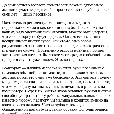
До семилетнего возраста стоматологи рекомендуют самое
активное участие родителей в процессе чистки зубов, а после
семи лет — лишь пассивное.
Настоятельно рекомендуется приглядывать даже за
подростками, когда и как они чистят зубы. После покупки
вашему чаду электрической игрушки, можете быть уверены,
что его восторгу не будет предела. Однако если малыш не
воспринимает чистку зубов, как что-то само собой
разумеющееся, исправить положение надолго электрическая
игрушка не сможет. Постепенно радость новизны пройдет,
электрическая щетка займет свое место рядом с обычной, и им
придется скучать уже вдвоем. Это, во-первых.
Во-вторых — научить человека чистить зубы правильно с
помощью обычной щетки можно, лишь привив этот навык с
детства, потом это будет уже бесполезно. Задумайтесь, почему
мы учим детей сначала рисовать карандашом, несмотря на то,
что можно сразу начинать учить их печатать и рисовать на
компьютере. В-третьих, чистка зубов обычной ручной щеткой
способствует развитию у ребенка мануальных навыков, а, как
известно любому педагогу, ум малыша находится именно на
кончиках его пальцев. Чистка зубов с помощью
обыкновенной щетки будет, таким образом, дополнительной
зарядкой для ума.