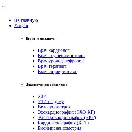
На главную
Услуги
Врачи-специалисты
Врач кардиолог
Врач акушер-гинеколог
Врач уролог, нефролог
Врач терапевт
Врач эндокринолог
Диагностическое отделение
УЗИ
УЗИ на дому
Велоэргометрия
Эхокардиография (ЭХО-КГ)
Электрокардиография (ЭКГ)
Кардиотокография (КТГ)
Биоимпедансометрия