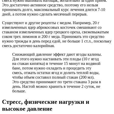
смесь нужно выпивать натощак, желательно за один прием.
Это достаточно активное средство, поэтому его нельзя
принимать долго, максимальный курс лечения длится 7-10
дней, а потом нужно сделать месячный перерыв.
Существуют и другие рецепты с медом. Например, 20 г
измельченных ядер абрикосовых косточек смешивают со
стаканом измельченных ядер грецкого ореха, свежевыжатым
соком трех лимонов и 200 г меда. Принимать это средство
нужно трижды в день перед едой, не больше 1 ст.л., поскольку
смесь достаточно калорийная.
Снижающий давление эффект дают ягоды калины.
Для этого нужно настаивать эти плоды (10 г ягод
на стакан кипятка) в течение 15 минут на водяной
бане, потом нужно охладить и процедить эту
смесь, отжать остатки ягод и долить теплой воды,
чтобы объем составил полный стакан (200 мл).
Это средство принимают по трети стакана 3 раза в
день. Настой можно хранить в течение 2 суток, не
больше.
Стресс, физические нагрузки и
высокое давление