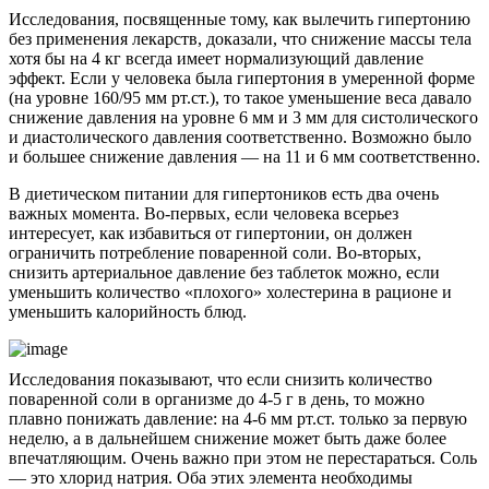
Исследования, посвященные тому, как вылечить гипертонию
без применения лекарств, доказали, что снижение массы тела
хотя бы на 4 кг всегда имеет нормализующий давление
эффект. Если у человека была гипертония в умеренной форме
(на уровне 160/95 мм рт.ст.), то такое уменьшение веса давало
снижение давления на уровне 6 мм и 3 мм для систолического
и диастолического давления соответственно. Возможно было
и большее снижение давления — на 11 и 6 мм соответственно.
В диетическом питании для гипертоников есть два очень
важных момента. Во-первых, если человека всерьез
интересует, как избавиться от гипертонии, он должен
ограничить потребление поваренной соли. Во-вторых,
снизить артериальное давление без таблеток можно, если
уменьшить количество «плохого» холестерина в рационе и
уменьшить калорийность блюд.
Исследования показывают, что если снизить количество
поваренной соли в организме до 4-5 г в день, то можно
плавно понижать давление: на 4-6 мм рт.ст. только за первую
неделю, а в дальнейшем снижение может быть даже более
впечатляющим. Очень важно при этом не перестараться. Соль
— это хлорид натрия. Оба этих элемента необходимы