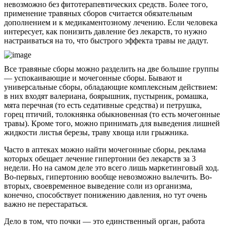
невозможно без фитотерапевтических средств. Более того,
применение травяных сборов считается обязательным
дополнением и к медикаментозному лечению. Если человека
интересует, как понизить давление без лекарств, то нужно
настраиваться на то, что быстрого эффекта травы не дадут.
Все травяные сборы можно разделить на две большие группы
— успокаивающие и мочегонные сборы. Бывают и
универсальные сборы, обладающие комплексным действием:
в них входят валериана, боярышник, пустырник, ромашка,
мята перечная (то есть седативные средства) и петрушка,
горец птичий, толокнянка обыкновенная (то есть мочегонные
травы). Кроме того, можно принимать для выведения лишней
жидкости листья березы, траву хвоща или грыжника.
Часто в аптеках можно найти мочегонные сборы, реклама
которых обещает лечение гипертонии без лекарств за 3
недели. Но на самом деле это всего лишь маркетинговый ход.
Во-первых, гипертонию вообще невозможно вылечить. Во-
вторых, своевременное выведение соли из организма,
конечно, способствует понижению давления, но тут очень
важно не перестараться.
Дело в том, что почки — это единственный орган, работа