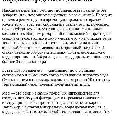
Народные рецепты помогают нормализовать давление без
лекарств (или позволяют существенно его снизить). Перед их
приемом рекомендуется проконсультироваться с врачом.
Кроме того, перед тем как снижать давление с их помощью,
нужно убедиться в отсутствии аллергии на те или иные
компоненты. Например, хороший понижающий эффект дает
свекольный сок (только нужно учесть, что у него может быть
довольно высокая кислотность, поэтому при наличии
язвенной болезни его меняют на морковный сок). Итак, 1
стакан свекольного сока смешивают со стаканом жидкого
меда и принимают 3-4 раза в день перед приемом пищи, но не
больше 3 ст.л. за один раз.
Есть и другой вариант — смешивают по 0,5 стакана
свекольного и лимонного соков со стаканом липового меда.
Смесь принимают трижды в день, примерно по 70 г (то есть
треть стакана) через полчаса после приема пищи.
Мед — это один из самых полезных ингредиентов для
сосудов, поэтому он фигурирует в огромном количестве
инструкций, как быстро снизить давление без лекарств.
Например, на стакан минеральной воды добавляют 1 ст. л.
меда, добавляют свежевыжатый сок половинки лимона. Эту