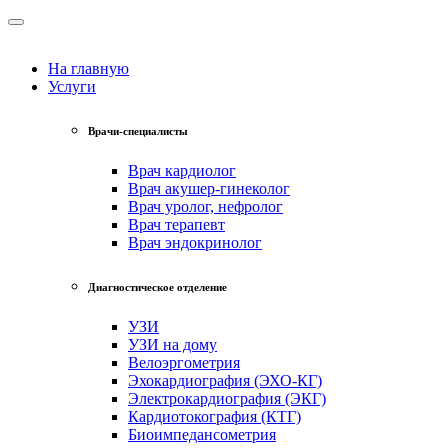
На главную
Услуги
Врачи-специалисты
Врач кардиолог
Врач акушер-гинеколог
Врач уролог, нефролог
Врач терапевт
Врач эндокринолог
Диагностическое отделение
УЗИ
УЗИ на дому
Велоэргометрия
Эхокардиография (ЭХО-КГ)
Электрокардиография (ЭКГ)
Кардиотокография (КТГ)
Биоимпедансометрия