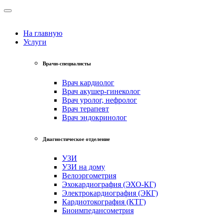
На главную
Услуги
Врачи-специалисты
Врач кардиолог
Врач акушер-гинеколог
Врач уролог, нефролог
Врач терапевт
Врач эндокринолог
Диагностическое отделение
УЗИ
УЗИ на дому
Велоэргометрия
Эхокардиография (ЭХО-КГ)
Электрокардиография (ЭКГ)
Кардиотокография (КТГ)
Биоимпедансометрия