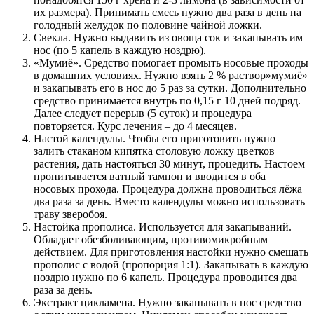
их размера). Принимать смесь нужно два раза в день на
голодный желудок по половине чайной ложки.
Свекла. Нужно выдавить из овоща сок и закапывать им
нос (по 5 капель в каждую ноздрю).
«Мумиё». Средство помогает промыть носовые проходы
в домашних условиях. Нужно взять 2 % раствор»мумиё»
и закапывать его в нос до 5 раз за сутки. Дополнительно
средство принимается внутрь по 0,15 г 10 дней подряд.
Далее следует перерыв (5 суток) и процедура
повторяется. Курс лечения – до 4 месяцев.
Настой календулы. Чтобы его приготовить нужно
залить стаканом кипятка столовую ложку цветков
растения, дать настояться 30 минут, процедить. Настоем
пропитывается ватный тампон и вводится в оба
носовых прохода. Процедура должна проводиться лёжа
два раза за день. Вместо календулы можно использовать
траву зверобоя.
Настойка прополиса. Используется для закапываний.
Обладает обезболивающим, противомикробным
действием. Для приготовления настойки нужно смешать
прополис с водой (пропорция 1:1). Закапывать в каждую
ноздрю нужно по 6 капель. Процедура проводится два
раза за день.
Экстракт цикламена. Нужно закапывать в нос средство