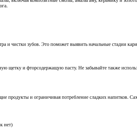
алы, включая композитные смолы, амальгаму, керамику и золото
ога.
ра и чистки зубов. Это поможет выявить начальные стадии карие
ную щетку и фторсодержащую пасту. Не забывайте также использ
щие продукты и ограничивая потребление сладких напитков. Сах
к нет)