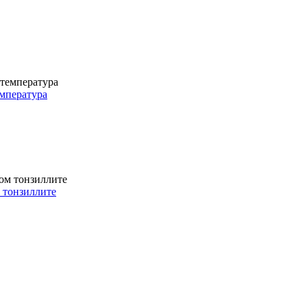
емпература
м тонзиллите