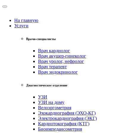
На главную
Услуги
Врачи-специалисты
Врач кардиолог
Врач акушер-гинеколог
Врач уролог, нефролог
Врач терапевт
Врач эндокринолог
Диагностическое отделение
УЗИ
УЗИ на дому
Велоэргометрия
Эхокардиография (ЭХО-КГ)
Электрокардиография (ЭКГ)
Кардиотокография (КТГ)
Биоимпедансометрия