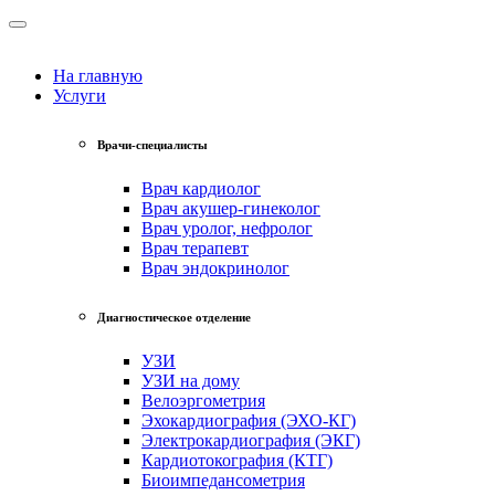
На главную
Услуги
Врачи-специалисты
Врач кардиолог
Врач акушер-гинеколог
Врач уролог, нефролог
Врач терапевт
Врач эндокринолог
Диагностическое отделение
УЗИ
УЗИ на дому
Велоэргометрия
Эхокардиография (ЭХО-КГ)
Электрокардиография (ЭКГ)
Кардиотокография (КТГ)
Биоимпедансометрия