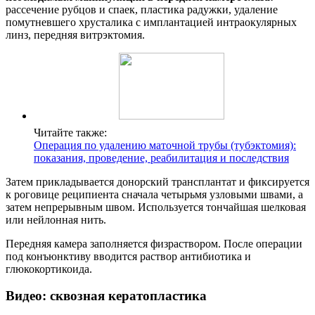
рассечение рубцов и спаек, пластика радужки, удаление
помутневшего хрусталика с имплантацией интраокулярных
линз, передняя витрэктомия.
Читайте также:
Операция по удалению маточной трубы (тубэктомия):
показания, проведение, реабилитация и последствия
Затем прикладывается донорский трансплантат и фиксируется
к роговице реципиента сначала четырьмя узловыми швами, а
затем непрерывным швом. Используется тончайшая шелковая
или нейлонная нить.
Передняя камера заполняется физраствором. После операции
под конъюнктиву вводится раствор антибиотика и
глюкокортикоида.
Видео: cквозная кератопластика