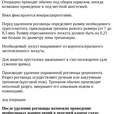
Операцию проводят обычно под общим наркозом, иногда
возможно проведение и под местной анестезией.
Веки фиксируются векорасширителями.
Перед удалением роговицы определяют размер необходимого
трансплантата, прикладывая трепаны разного размера (от 7 до
8,5 мм). Размер пересаженного лоскута должен быть на 0,25
мм больше по диаметру зоны трепанации.
Необходимый лоскут выкраивают из корнеосклерального
заготовленного лоскута.
Для защиты хрусталика закапывают в глаз пилокарпин (для
сужения зрачка).
Производят удаление пораженной роговицы реципиента.
Разрез роговицы осуществляют ручным или вакуумным
трепаном (круговой нож). Трепаном обычно производят
неполный разрез, завершают его алмазным ножом и
ножницами.
ход операции
После удаления роговицы возможно проведение
необходимых манипуляций в передней камере глаза: