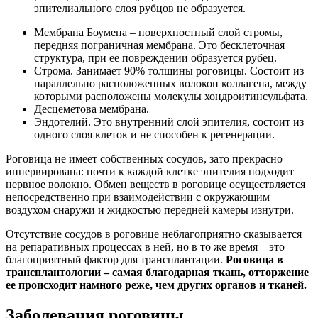
эпителиального слоя рубцов не образуется.
Мембрана Боумена – поверхностный слой стромы,
передняя пограничная мембрана. Это бесклеточная
структура, при ее повреждении образуется рубец.
Строма. Занимает 90% толщины роговицы. Состоит из
параллельно расположенных волокон коллагена, между
которыми расположены молекулы хондроитинсульфата.
Десцеметова мембрана.
Эндотелий. Это внутренний слой эпителия, состоит из
одного слоя клеток и не способен к регенерации.
Роговица не имеет собственных сосудов, зато прекрасно
иннервирована: почти к каждой клетке эпителия подходит
нервное волокно. Обмен веществ в роговице осуществляется
непосредственно при взаимодействии с окружающим
воздухом снаружи и жидкостью передней камеры изнутри.
Отсутствие сосудов в роговице неблагоприятно сказывается
на репаративных процессах в ней, но в то же время – это
благоприятный фактор для трансплантации.
Роговица в
трансплантологии – самая благодарная ткань, отторжение
ее происходит намного реже, чем других органов и тканей.
Заболевания роговицы