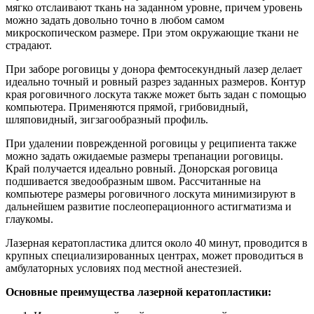
мягко отслаивают ткань на заданном уровне, причем уровень
можно задать довольно точно в любом самом
микроскопическом размере. При этом окружающие ткани не
страдают.
При заборе роговицы у донора фемтосекундный лазер делает
идеально точный и ровный разрез заданных размеров. Контур
края роговичного лоскута также может быть задан с помощью
компьютера. Применяются прямой, грибовидный,
шляповидный, зигзагообразный профиль.
При удалении поврежденной роговицы у реципиента также
можно задать ожидаемые размеры трепанации роговицы.
Край получается идеально ровный. Донорская роговица
подшивается зведообразным швом. Рассчитанные на
компьютере размеры роговичного лоскута минимизируют в
дальнейшем развитие послеоперационного астигматизма и
глаукомы.
Лазерная кератопластика длится около 40 минут, проводится в
крупных специализированных центрах, может проводиться в
амбулаторных условиях под местной анестезией.
Основные преимущества лазерной кератопластики: