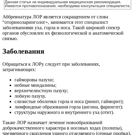
Аббревиатура ЛОР является сокращением от слова
“оториноларинголог», занимается этот специалист
заболеваниями уха, горла и носа. Такой широкий спектр
органов обусловлен их физиологической и анатомической
связью.
Заболевания
Обращаться к ЛОРу следует при заболеваниях,
затрагивающих:
гайморовы пазухи;
небные миндалины;
верхнечелюстную пазуху;
лобную пазуху.
слизистые оболочки горла и носа (ринит, гайморит);
лимфоидные образования горла (ангина, фарингит);
структуры наружного и внутреннего уха (отит).
Также ЛОР назначает лечение новообразований
доброкачественного характера в носовых ходах (полипы),
чрезмерного скопления ушного отделяемого (серные пробки),