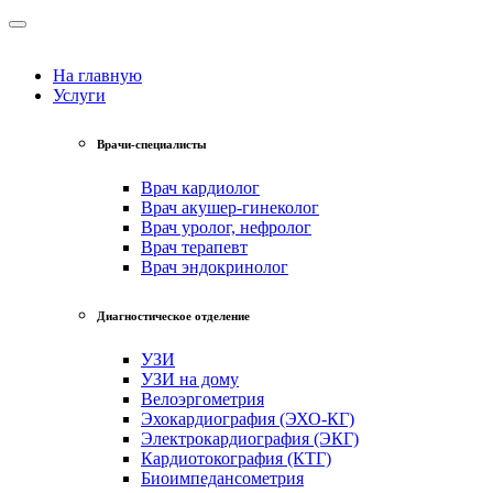
На главную
Услуги
Врачи-специалисты
Врач кардиолог
Врач акушер-гинеколог
Врач уролог, нефролог
Врач терапевт
Врач эндокринолог
Диагностическое отделение
УЗИ
УЗИ на дому
Велоэргометрия
Эхокардиография (ЭХО-КГ)
Электрокардиография (ЭКГ)
Кардиотокография (КТГ)
Биоимпедансометрия