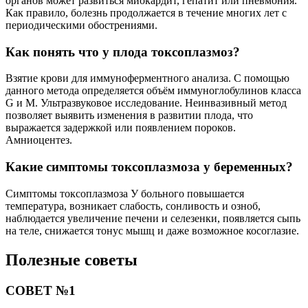
органов может развиться миокардит, гепатит или пневмония.
Как правило, болезнь продолжается в течение многих лет с
периодическими обострениями.
Как понять что у плода токсоплазмоз?
Взятие крови для иммуноферментного анализа. С помощью
данного метода определяется объём иммуноглобулинов класса
G и M. Ультразвуковое исследование. Неинвазивный метод
позволяет выявить изменения в развитии плода, что
выражается задержкой или появлением пороков.
Амниоцентез.
Какие симптомы токсоплазмоза у беременных?
Симптомы токсоплазмоза У больного повышается
температура, возникает слабость, сонливость и озноб,
наблюдается увеличение печени и селезенки, появляется сыпь
на теле, снижается тонус мышц и даже возможное косоглазие.
Полезные советы
СОВЕТ №1