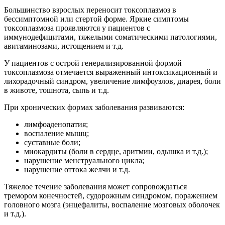
Большинство взрослых переносит токсоплазмоз в
бессимптомной или стертой форме. Яркие симптомы
токсоплазмоза проявляются у пациентов с
иммунодефицитами, тяжелыми соматическими патологиями,
авитаминозами, истощением и т.д.
У пациентов с острой генерализированной формой
токсоплазмоза отмечается выраженный интоксикационный и
лихорадочный синдром, увеличение лимфоузлов, диарея, боли
в животе, тошнота, сыпь и т.д.
При хронических формах заболевания развиваются:
лимфоаденопатия;
воспаление мышц;
суставные боли;
миокардиты (боли в сердце, аритмии, одышка и т.д.);
нарушение менструального цикла;
нарушение оттока желчи и т.д.
Тяжелое течение заболевания может сопровождаться
тремором конечностей, судорожным синдромом, поражением
головного мозга (энцефалиты, воспаление мозговых оболочек
и т.д.).