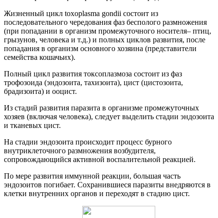
Жизненный цикл toxoplasma gondii состоит из
последовательного чередования фаз бесполого размножения
(при попадании в организм промежуточного носителя– птиц,
грызунов, человека и т.д.) и полных циклов развития, после
попадания в организм основного хозяина (представители
семейства кошачьих).
Полный цикл развития токсоплазмоза состоит из фаз
трофозоида (эндозоита, тахизоита), цист (цистозоита,
брадизоита) и ооцист.
Из стадий развития паразита в организме промежуточных
хозяев (включая человека), следует выделить стадии эндозоита
и тканевых цист.
На стадии эндозоита происходит процесс бурного
внутриклеточного размножения возбудителя,
сопровождающийся активной воспалительной реакцией.
По мере развития иммунной реакции, большая часть
эндозоитов погибает. Сохранившиеся паразиты внедряются в
клетки внутренних органов и переходят в стадию цист.