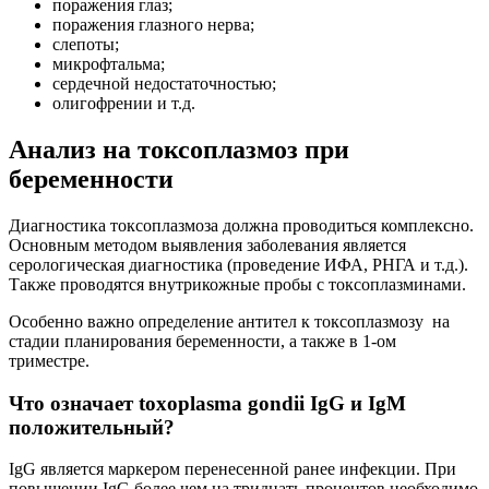
поражения глаз;
поражения глазного нерва;
слепоты;
микрофтальма;
сердечной недостаточностью;
олигофрении и т.д.
Анализ на токсоплазмоз при
беременности
Диагностика токсоплазмоза должна проводиться комплексно.
Основным методом выявления заболевания является
серологическая диагностика (проведение ИФА, РНГА и т.д.).
Также проводятся внутрикожные пробы с токсоплазминами.
Особенно важно определение антител к токсоплазмозу на
стадии планирования беременности, а также в 1-ом
триместре.
Что означает toxoplasma gondii IgG и IgM
положительный?
IgG является маркером перенесенной ранее инфекции. При
повышении IgG более чем на тридцать процентов необходимо