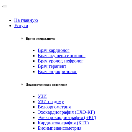
На главную
Услуги
Врачи-специалисты
Врач кардиолог
Врач акушер-гинеколог
Врач уролог, нефролог
Врач терапевт
Врач эндокринолог
Диагностическое отделение
УЗИ
УЗИ на дому
Велоэргометрия
Эхокардиография (ЭХО-КГ)
Электрокардиография (ЭКГ)
Кардиотокография (КТГ)
Биоимпедансометрия