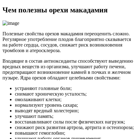
Чем полезны орехи макадамия
Полезные свойства орехов макадамия переоценить сложно.
Регулярное употребление плодов благоприятно сказывается
на работе сердца, сосудов, снижает риск возникновения
тромбозов и атеросклероза.
Входящие в состав антиоксиданты способствуют выведению
вредных веществ из организма, улучшают работу печени,
предотвращают возникновение камней в почках и желчном
пузыре. Ядра орехов обладают целебными свойствами:
устраняют головные боли;
снимают хроническую усталость;
омолаживают клетки;
нормализуют уровень сахара;
выводят вредный холестерин;
улучшают память;
восстанавливают силы после физических нагрузок;
снижают риск развития артроза, артрита и остеопороза;
повышают гемоглобин;
улучшают работу органов пищеварения;