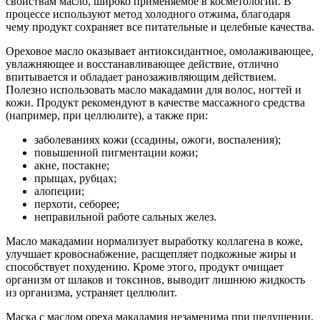
свойствам масло, широко применяемое в косметологии. В
процессе используют метод холодного отжима, благодаря
чему продукт сохраняет все питательные и целебные качества.
Ореховое масло оказывает антиоксидантное, омолаживающее,
увлажняющее и восстанавливающее действие, отлично
впитывается и обладает ранозаживляющим действием.
Полезно использовать масло макадамии для волос, ногтей и
кожи. Продукт рекомендуют в качестве массажного средства
(например, при целлюлите), а также при:
заболеваниях кожи (ссадины, ожоги, воспаления);
повышенной пигментации кожи;
акне, постакне;
прыщах, рубцах;
алопеции;
перхоти, себорее;
неправильной работе сальных желез.
Масло макадамии нормализует выработку коллагена в коже,
улучшает кровоснабжение, расщепляет подкожные жиры и
способствует похудению. Кроме этого, продукт очищает
организм от шлаков и токсинов, выводит лишнюю жидкость
из организма, устраняет целлюлит.
Маска с маслом ореха макадамия незаменима при шелушении,