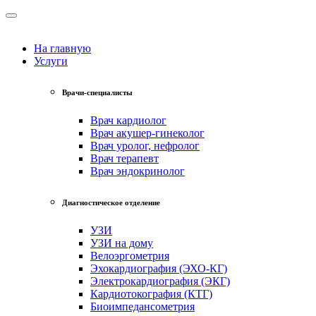
На главную
Услуги
Врачи-специалисты
Врач кардиолог
Врач акушер-гинеколог
Врач уролог, нефролог
Врач терапевт
Врач эндокринолог
Диагностическое отделение
УЗИ
УЗИ на дому
Велоэргометрия
Эхокардиография (ЭХО-КГ)
Электрокардиография (ЭКГ)
Кардиотокография (КТГ)
Биоимпедансометрия