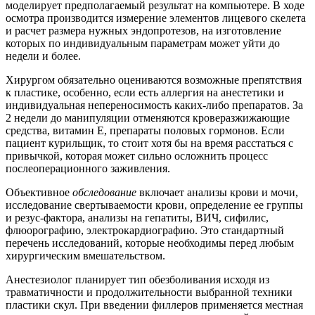
моделирует предполагаемый результат на компьютере. В ходе
осмотра производится измерение элементов лицевого скелета
и расчет размера нужных эндопротезов, на изготовление
которых по индивидуальным параметрам может уйти до
недели и более.
Хирургом обязательно оцениваются возможные препятствия
к пластике, особенно, если есть аллергия на анестетики и
индивидуальная непереносимость каких-либо препаратов. За
2 недели до манипуляции отменяются кроверазжижающие
средства, витамин Е, препараты половых гормонов. Если
пациент курильщик, то стоит хотя бы на время расстаться с
привычкой, которая может сильно осложнить процесс
послеоперационного заживления.
Объективное
обследование
включает анализы крови и мочи,
исследование свертываемости крови, определение ее группы
и резус-фактора, анализы на гепатиты, ВИЧ, сифилис,
флюорографию, электрокардиографию. Это стандартный
перечень исследований, которые необходимы перед любым
хирургическим вмешательством.
Анестезиолог планирует тип обезболивания исходя из
травматичности и продолжительности выбранной техники
пластики скул. При введении филлеров применяется местная