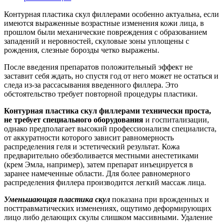
Контурная пластика скул филлерами особенно актуальна, если
имеются выраженные возрастные изменения кожи лица, в
прошлом были механические повреждения с образованием
западений и неровностей, скуловые зоны уплощены с
рождения, слезные борозды четко выражены.
После введения препаратов положительный эффект не
заставит себя ждать, но спустя год от него может не остаться и
следа из-за рассасывания введенного филлера. Это
обстоятельство требует повторной процедуры пластики.
Контурная пластика скул филлерами технически проста,
не требует специального оборудования
и госпитализации,
однако предполагает высокий профессионализм специалиста,
от аккуратности которого зависит равномерность
распределения геля и эстетический результат. Кожа
предварительно обезболивается местными анестетиками
(крем Эмла, например), затем препарат инъецируется в
заранее намеченные области. Для более равномерного
распределения филлера производится легкий массаж лица.
Уменьшающая пластика скул
показана при врожденных и
посттравматических изменениях, ощутимо деформирующих
лицо либо делающих скулы слишком массивными. Удаление