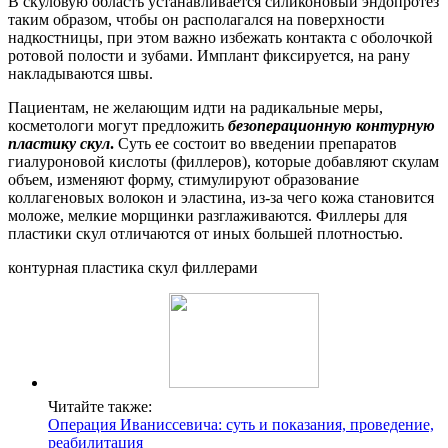
В скуловую область устанавливается силиконовый эндопротез
таким образом, чтобы он располагался на поверхности
надкостницы, при этом важно избежать контакта с оболочкой
ротовой полости и зубами. Имплант фиксируется, на рану
накладываются швы.
Пациентам, не желающим идти на радикальные меры,
косметологи могут предложить
безоперационную контурную
пластику скул
.
Суть ее состоит во введении препаратов
гиалуроновой кислоты (филлеров), которые добавляют скулам
объем, изменяют форму, стимулируют образование
коллагеновых волокон и эластина, из-за чего кожа становится
моложе, мелкие морщинки разглаживаются. Филлеры для
пластики скул отличаются от иных большей плотностью.
контурная пластика скул филлерами
Читайте также:
Операция Иваниссевича: суть и показания, проведение,
реабилитация