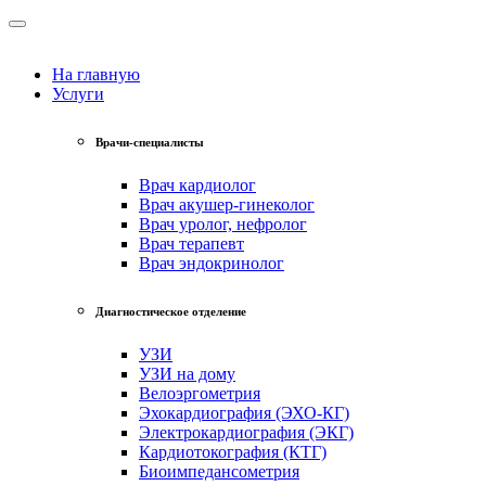
На главную
Услуги
Врачи-специалисты
Врач кардиолог
Врач акушер-гинеколог
Врач уролог, нефролог
Врач терапевт
Врач эндокринолог
Диагностическое отделение
УЗИ
УЗИ на дому
Велоэргометрия
Эхокардиография (ЭХО-КГ)
Электрокардиография (ЭКГ)
Кардиотокография (КТГ)
Биоимпедансометрия