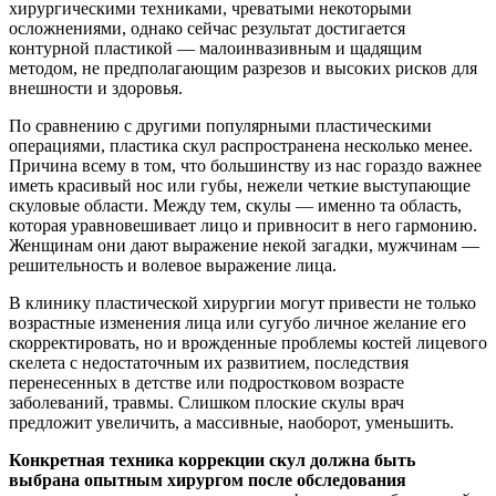
хирургическими техниками, чреватыми некоторыми
осложнениями, однако сейчас результат достигается
контурной пластикой — малоинвазивным и щадящим
методом, не предполагающим разрезов и высоких рисков для
внешности и здоровья.
По сравнению с другими популярными пластическими
операциями, пластика скул распространена несколько менее.
Причина всему в том, что большинству из нас гораздо важнее
иметь красивый нос или губы, нежели четкие выступающие
скуловые области. Между тем, скулы — именно та область,
которая уравновешивает лицо и привносит в него гармонию.
Женщинам они дают выражение некой загадки, мужчинам —
решительность и волевое выражение лица.
В клинику пластической хирургии могут привести не только
возрастные изменения лица или сугубо личное желание его
скорректировать, но и врожденные проблемы костей лицевого
скелета с недостаточным их развитием, последствия
перенесенных в детстве или подростковом возрасте
заболеваний, травмы. Слишком плоские скулы врач
предложит увеличить, а массивные, наоборот, уменьшить.
Конкретная техника коррекции скул должна быть
выбрана опытным хирургом после обследования