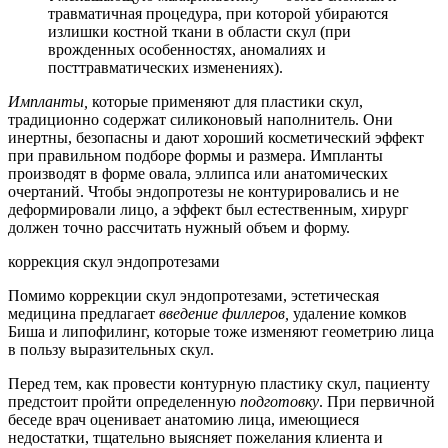
травматичная процедура, при которой убираются
излишки костной ткани в области скул (при
врожденных особенностях, аномалиях и
посттравматических изменениях).
Импланты,
которые применяют для пластики скул,
традиционно содержат силиконовый наполнитель. Они
инертны, безопасны и дают хороший косметический эффект
при правильном подборе формы и размера. Импланты
производят в форме овала, эллипса или анатомических
очертаний. Чтобы эндопротезы не контурировались и не
деформировали лицо, а эффект был естественным, хирург
должен точно рассчитать нужный объем и форму.
коррекция скул эндопротезами
Помимо коррекции скул эндопротезами, эстетическая
медицина предлагает
введение филлеров,
удаление комков
Биша и липофилинг, которые тоже изменяют геометрию лица
в пользу выразительных скул.
Перед тем, как провести контурную пластику скул, пациенту
предстоит пройти определенную
подготовку
. При первичной
беседе врач оценивает анатомию лица, имеющиеся
недостатки, тщательно выясняет пожелания клиента и