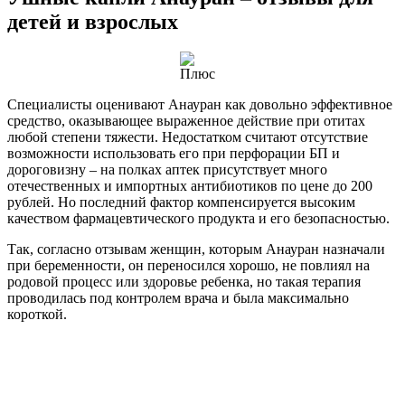
Многие родители отмечают быстрый результат от
использования капель для детей, которые часто страдают
воспалительными процессами в органах слуха: боль исчезает
уже после первого применения, что сразу отражается на
общем состоянии ребенка, сам воспалительный процесс
купируется в течение 3-4 суток. При этом жалобы пациентов
на другие симптомы дискомфорта (зуд, жжение) единичны.
Частые вопросы
Что лучше при отите Анауран или отипакс?
Отипакс также назначают при отитах, но показаний у этих
капель меньше, чем у Анаурана: острый средний отит, отит в
результате осложнения после гриппа, баротравматический
отек.
Что лечит Анауран капли?
Анауран применяется исключительно при заболеваниях уха.