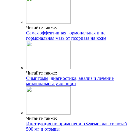
Услуги:
Врачи-специалисты
Врач кардиолог
Врач акушер-гинеколог
Диагностическое отделение
УЗИ
УЗИ на дому
Лаборатория
Процедурный кабинет
Медицинская помощь на дому
Полезные статьи:
Зачем нужна эхокардиография?
Кашель: многоликий и коварный
Хроническая сердечная недостаточность
Заболевания шейки матки
Тест на антитела к COVID-19
Анализ крови на онкомаркеры
Популярные статьи