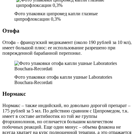
препарат, содержащий стероид, антибиотик и антисептик, что
позволяет оказывать комплексное воздействие на организм.
Но при этом он имеет большое количество противопоказаний,
в числе которых беременность, вирусные и грибковые
инфекции, а также способен вызвать серьезные побочные
эффекты при превышении рекомендуемой дозировки или
длительности лечения. Цена капель также высока – около 400
рублей за 5 мл, поэтому выбирая между Софрадексом и
Анаураном, специалисты чаще назначают последний.
Софрадекс — фото упаковки капель
Ушные капли Анауран – отзывы для
детей и взрослых
Специалисты оценивают Анауран как довольно эффективное
средство, оказывающее выраженное действие при отитах
любой степени тяжести. Недостатком считают отсутствие
возможности использовать его при перфорации БП и