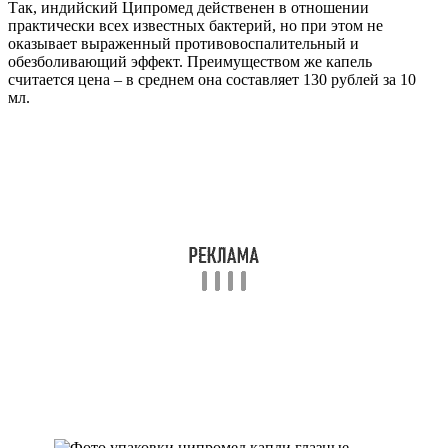
Фото упаковки отофа капли ушные Laboratories
Bouchara-Recordati
Нормакс
Нормакс – также индийский, но довольно дорогой препарат –
175 рублей за 5 мл. По действию сравним с Ципромедом, т.к.
имеет в составе антибиотик из той же группы
фторхинолонов, но отличается большим количеством
побочных реакций. Еще один минус – объема флакона не
всегда хватает на курс полноценной терапии, а это отражается
на общей стоимости лечения.
Выбирая между Анаураном и этими медикаментами,
предпочтении чаще отдают именно французским каплям, т.к.
они оказывают комплексный эффект и более безопасны для
пациента, хотя и стоят дороже.
Софрадекс
Софрадекс – еще один французский комбинированный