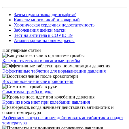
Здоровые суставы – профилактика и лечение
Рекомендации после удаления зуба
Здоровые суставы – профилактика и лечение
Режим работы
Пон. - Пт.: 08:00 - 18:00
Суббота: 08:00 - 18:00
Воскресенье: 08:00 - 15:00
Контакты
+7 (991) 352-33-03
;
+7 (482) 427-85-11
Россия, Тверская область, Конаковский район, п.г.т.
Новозавидовский, ул.Транспортная д.1, эт.2