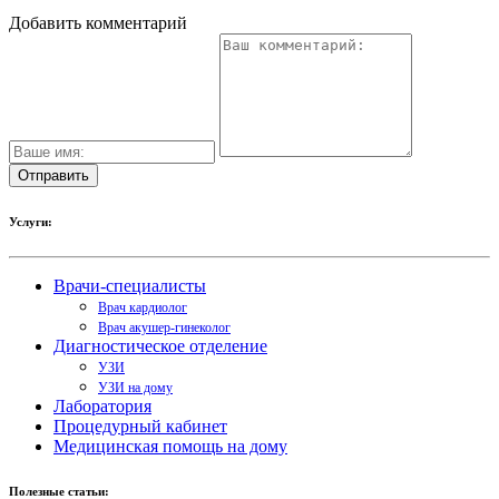
Как узнать есть ли в организме тромбы
Эффективные таблетки для нормализации давления
Восстановление после кровопотери
Симптомы тромба в руке
Кровь из носа идет при колебании давления
Разберемся, когда начинает действовать антибиотик и спадет
температура
Препараты для понижения сердечного давления
Свежие публикации
Здоровые суставы – профилактика и лечение
Как закалять горло ребенку и взрослому при
хроническом тонзиллите