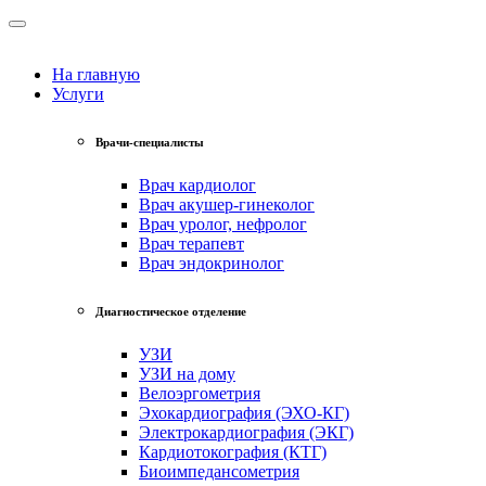
На главную
Услуги
Врачи-специалисты
Врач кардиолог
Врач акушер-гинеколог
Врач уролог, нефролог
Врач терапевт
Врач эндокринолог
Диагностическое отделение
УЗИ
УЗИ на дому
Велоэргометрия
Эхокардиография (ЭХО-КГ)
Электрокардиография (ЭКГ)
Кардиотокография (КТГ)
Биоимпедансометрия