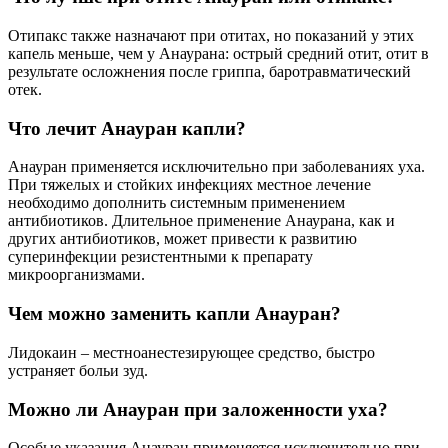
режим применения с учетом ваших индивидуальных
особенностей.
СОВЕТ №2
Внимательно изучите инструкцию по применению
выбранного препарата. Соблюдайте рекомендации по
дозировке, способу применения и продолжительности курса
лечения, чтобы достичь максимальной эффективности и
избежать побочных эффектов.
СОВЕТ №3
Не прекращайте прием капель раньше указанного срока, даже
если у вас появились улучшения. Для достижения
стабильного результата важно завершить полный курс
лечения.
Оценка статьи:
(пока
оценок нет)
Загрузка...
Поделиться с друзьями:
Твитнуть