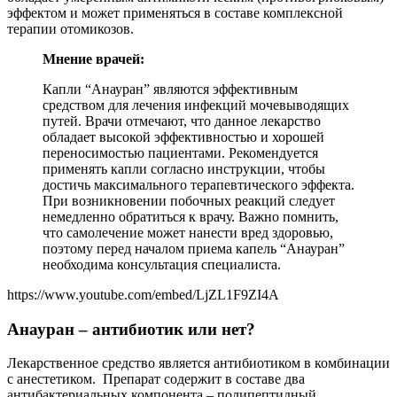
эффектом и может применяться в составе комплексной
терапии отомикозов.
Мнение врачей:
Капли “Анауран” являются эффективным
средством для лечения инфекций мочевыводящих
путей. Врачи отмечают, что данное лекарство
обладает высокой эффективностью и хорошей
переносимостью пациентами. Рекомендуется
применять капли согласно инструкции, чтобы
достичь максимального терапевтического эффекта.
При возникновении побочных реакций следует
немедленно обратиться к врачу. Важно помнить,
что самолечение может нанести вред здоровью,
поэтому перед началом приема капель “Анауран”
необходима консультация специалиста.
https://www.youtube.com/embed/LjZL1F9ZI4A
Анауран – антибиотик или нет?
Лекарственное средство является антибиотиком в комбинации
с анестетиком. Препарат содержит в составе два
антибактериальных компонента – полипептидный