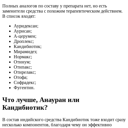
Полных аналогов по составу у препарата нет, но есть
заменители средства с похожим терапевтическим действием.
В список входят:
Ауридексан;
Аурисан;
А-церумен;
Дроплекс;
Кандибиотик;
Мирамидез;
Нормакс;
Отинум;
Отипакс;
Отирелакс;
Отофа;
Софрадекс;
Фугентин.
Что лучше, Анауран или
Кандибиотик?
В состав индийского средства Кандибиотик тоже входит сразу
несколько компонентов, благодаря чему он эффективно