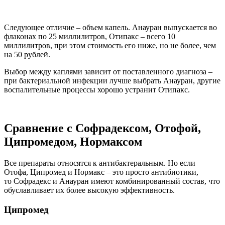
Все препараты относятся к антибактеральным. Но если
Отофа, Ципромед и Нормакс – это просто антибиотики,
то Софрадекс и Анауран имеют комбинированный состав, что
обуславливает их более высокую эффективность.
Ципромед
Так, индийский Ципромед действенен в отношении
практически всех известных бактерий, но при этом не
оказывает выраженный противовоспалительный и
обезболивающий эффект. Преимуществом же капель
считается цена – в среднем она составляет 130 рублей за 10
мл.
Фото упаковки ципромед капли глазные
ципрофлоксацин 0,3%
Отофа
Отофа – французский медикамент (около 190 рублей за 10 мл),
имеет большой плюс: ее использование разрешено при
поврежденной барабанной перепонке.