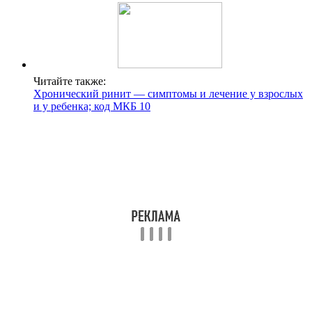
Читайте также:
Хронический ринит — симптомы и лечение у взрослых
и у ребенка; код МКБ 10
Следующее отличие – объем капель. Анауран выпускается во
флаконах по 25 миллилитров, Отипакс – всего 10
миллилитров, при этом стоимость его ниже, но не более, чем
на 50 рублей.
Выбор между каплями зависит от поставленного диагноза –
при бактериальной инфекции лучше выбрать Анауран, другие
воспалительные процессы хорошо устранит Отипакс.
Сравнение с Софрадексом, Отофой,
Ципромедом, Нормаксом