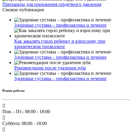
info@zv-clinic.ru
©
Медицинский центр «Земский Врач»
.