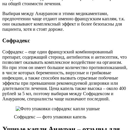
дороговизну – на полках аптек присутствует много
отечественных и импортных антибиотиков по цене до 200
рублей. Но последний фактор компенсируется высоким
качеством фармацевтического продукта и его безопасностью.
Так, согласно отзывам женщин, которым Анауран назначали
при беременности, он переносился хорошо, не повлиял на
родовой процесс или здоровье ребенка, но такая терапия
проводилась под контролем врача и была максимально
короткой.