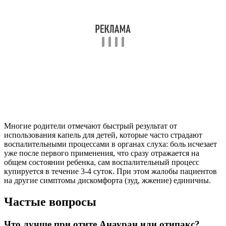
При тяжелых и стойких инфекциях местное лечение
необходимо дополнить системным применением
антибиотиков. Длительное применение Анаурана, как и
других антибиотиков, может привести к развитию
суперинфекции резистентными к препарату
микроорганизмами.
Чем можно заменить капли Анауран?
Лидокаин – местноанестезирующее средство, быстро
устраняет больи зуд.
Можно ли Анауран при заложенности уха?
Особые указания Анауран применяется исключительно при
заболеваниях уха.
Полезные советы
СОВЕТ №1
Перед началом применения капель “Анауран” или их
аналогов обязательно проконсультируйтесь с врачом. Только
специалист сможет подобрать оптимальную дозировку и