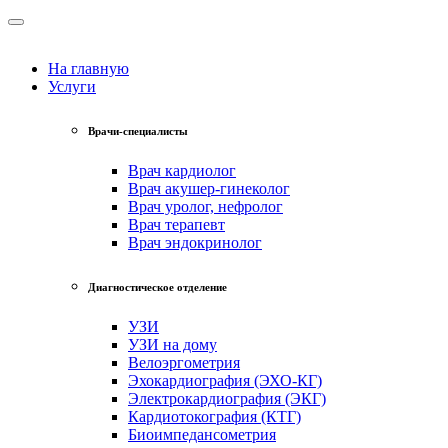
На главную
Услуги
Врачи-специалисты
Врач кардиолог
Врач акушер-гинеколог
Врач уролог, нефролог
Врач терапевт
Врач эндокринолог
Диагностическое отделение
УЗИ
УЗИ на дому
Велоэргометрия
Эхокардиография (ЭХО-КГ)
Электрокардиография (ЭКГ)
Кардиотокография (КТГ)
Биоимпедансометрия