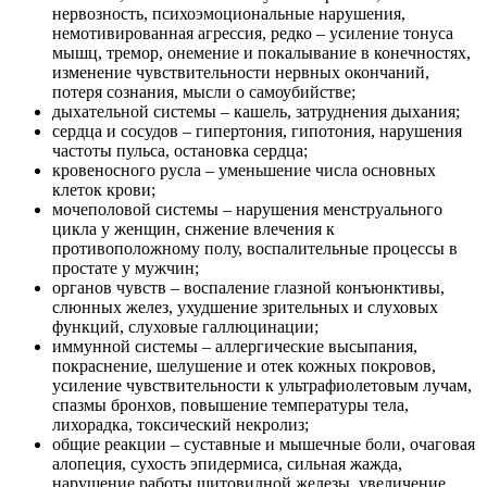
нервозность, психоэмоциональные нарушения,
немотивированная агрессия, редко – усиление тонуса
мышц, тремор, онемение и покалывание в конечностях,
изменение чувствительности нервных окончаний,
потеря сознания, мысли о самоубийстве;
дыхательной системы – кашель, затруднения дыхания;
сердца и сосудов – гипертония, гипотония, нарушения
частоты пульса, остановка сердца;
кровеносного русла – уменьшение числа основных
клеток крови;
мочеполовой системы – нарушения менструального
цикла у женщин, снжение влечения к
противоположному полу, воспалительные процессы в
простате у мужчин;
органов чувств – воспаление глазной конъюнктивы,
слюнных желез, ухудшение зрительных и слуховых
функций, слуховые галлюцинации;
иммунной системы – аллергические высыпания,
покраснение, шелушение и отек кожных покровов,
усиление чувствительности к ультрафиолетовым лучам,
спазмы бронхов, повышение температуры тела,
лихорадка, токсический некролиз;
общие реакции – суставные и мышечные боли, очаговая
алопеция, сухость эпидермиса, сильная жажда,
нарушение работы щитовидной железы, увеличение