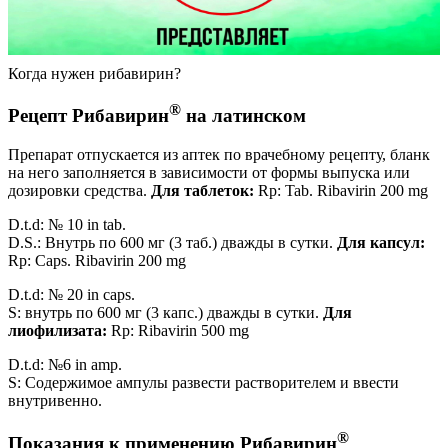
Когда нужен рибавирин?
®
Рецепт Рибавирин
на латинском
Препарат отпускается из аптек по врачебному рецепту, бланк
на него заполняется в зависимости от формы выпуска или
дозировки средства.
Для таблеток:
Rp: Tab. Ribavirin 200 mg
D.t.d: № 10 in tab.
D.S.: Внутрь по 600 мг (3 таб.) дважды в сутки.
Для капсул:
Rp: Caps. Ribavirin 200 mg
D.t.d: № 20 in caps.
S: внутрь по 600 мг (3 капс.) дважды в сутки.
Для
лиофилизата:
Rp: Ribavirin 500 mg
D.t.d: №6 in amp.
S: Содержимое ампулы развести растворителем и ввести
внутривенно.
®
Показания к применению Рибавирин