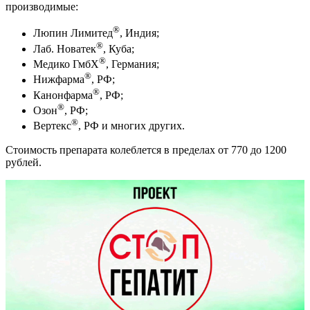
производимые:
®
Люпин Лимитед
, Индия;
®
Лаб. Новатек
, Куба;
®
Медико ГмбХ
, Германия;
®
Нижфарма
, РФ;
®
Канонфарма
, РФ;
®
Озон
, РФ;
®
Вертекс
, РФ и многих других.
Стоимость препарата колеблется в пределах от 770 до 1200
рублей.