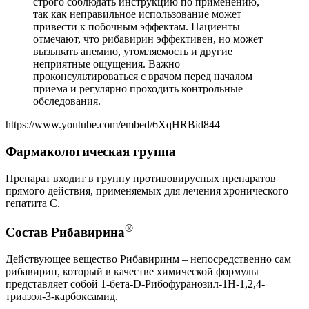
строго соблюдать инструкцию по применению,
так как неправильное использование может
привести к побочным эффектам. Пациенты
отмечают, что рибавирин эффективен, но может
вызывать анемию, утомляемость и другие
неприятные ощущения. Важно
проконсультироваться с врачом перед началом
приема и регулярно проходить контрольные
обследования.
https://www.youtube.com/embed/6XqHRBid844
Фармакологическая группа
Препарат входит в группу противовирусных препаратов
прямого действия, применяемых для лечения хронического
гепатита С.
®
Состав Рибавирина
Действующее вещество Рибавиринм – непосредственно сам
рибавирин, который в качестве химической формулы
представляет собой 1-бета-D-Рибофуранозил-1Н-1,2,4-
триазол-3-карбоксамид.