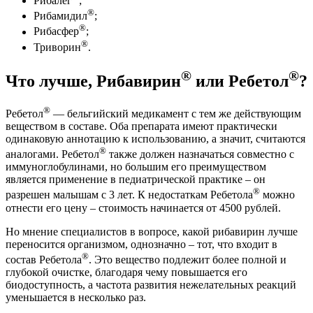
Рибалег
;
®
Рибамидил
;
®
Рибасфер
;
®
Триворин
.
®
®
Что лучше, Рибавирин
или Ребетол
?
®
Ребетол
— бельгийский медикамент с тем же действующим
веществом в составе. Оба препарата имеют практически
одинаковую аннотацию к использованию, а значит, считаются
®
аналогами. Ребетол
также должен назначаться совместно с
иммуноглобулинами, но большим его преимуществом
является применение в педиатрической практике – он
®
разрешен малышам с 3 лет. К недостаткам Ребетола
можно
отнести его цену – стоимость начинается от 4500 рублей.
Но мнение специалистов в вопросе, какой рибавирин лучше
переносится организмом, однозначно – тот, что входит в
®
состав Ребетола
. Это вещество подлежит более полной и
глубокой очистке, благодаря чему повышается его
биодоступность, а частота развития нежелательных реакций
уменьшается в несколько раз.