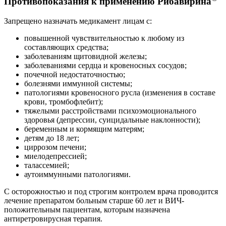
Противопоказания к применению Рибавирина
Запрещено назначать медикамент лицам с:
повышенной чувствительностью к любому из
составляющих средства;
заболеваниям щитовидной железы;
заболеваниями сердца и кровеносных сосудов;
почечной недостаточностью;
болезнями иммунной системы;
патологиями кровеносного русла (изменения в составе
крови, тромбофлебит);
тяжелыми расстройствами психоэмоционального
здоровья (депрессии, суицидальные наклонности);
беременным и кормящим матерям;
детям до 18 лет;
циррозом печени;
миелодепрессией;
талассемией;
аутоиммунными патологиями.
С осторожностью и под строгим контролем врача проводится
лечение препаратом больным старше 60 лет и ВИЧ-
положительным пациентам, которым назначена
антиретровирусная терапия.