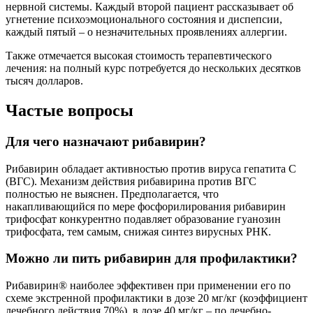
нервной системы. Каждый второй пациент рассказывает об
угнетение психоэмоционального состояния и диспепсии,
каждый пятый – о незначительных проявлениях аллергии.
Также отмечается высокая стоимость терапевтического
лечения: на полный курс потребуется до нескольких десятков
тысяч долларов.
Частые вопросы
Для чего назначают рибавирин?
Рибавирин обладает активностью против вируса гепатита С
(ВГС). Механизм действия рибавирина против ВГС
полностью не выяснен. Предполагается, что
накапливающийся по мере фосфорилирования рибавирин
трифосфат конкурентно подавляет образование гуанозин
трифосфата, тем самым, снижая синтез вирусных РНК.
Можно ли пить рибавирин для профилактики?
Рибавирин® наиболее эффективен при применении его по
схеме экстренной профилактики в дозе 20 мг/кг (коэффициент
лечебного действия 70%), в дозе 40 мг/кг – по лечебно-