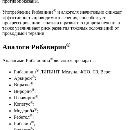
противопоказаны.
®
Употребление Рибавиина
и алкоголя значительно снижает
эффективность проводимого лечения, способствует
прогрессированию гепатита и развитию цирроза печени, а
также увеличивает риск развития тяжелых осложнений от
проводимой терапии.
®
Аналоги Рибавирин
®
Аналогами Рибавирина
являются препараты:
®
Рибавирин
ЛИПИНТ, Медуна, ФПО, СЗ, Веро:
®
Арвирон
;
®
Виразол
;
®
Вирориб
;
®
Гепавирин
;
®
Копегус
;
®
Модериба
;
®
Ребетол
;
®
Рибавин
;
®