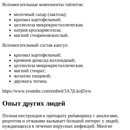
Вспомогательные компоненты таблеток:
молочный сахар (лактоза);
крахмал картофельный;
целлюлоза микрокристаллическая;
натрия кроскармеллоза;
магний стеариновокислый.
Вспомогательный состав капсул:
крахмал картофельный;
кремния диоксид коллоидный;
целлюлоза микрокристаллическая;
магний стеарат;
желатин пищевой;
двуокись титана.
https://www.youtube.com/embed/3A7jLkojDyw
Опыт других людей
Полная инструкция к препарату рибавирину с аналогами,
рецептом и отзывами вызывает большой интерес у людей,
нуждающихся в лечении вирусных инфекций. Многие