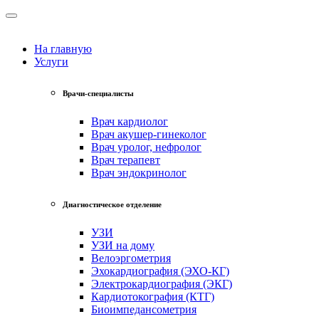
На главную
Услуги
Врачи-специалисты
Врач кардиолог
Врач акушер-гинеколог
Врач уролог, нефролог
Врач терапевт
Врач эндокринолог
Диагностическое отделение
УЗИ
УЗИ на дому
Велоэргометрия
Эхокардиография (ЭХО-КГ)
Электрокардиография (ЭКГ)
Кардиотокография (КТГ)
Биоимпедансометрия