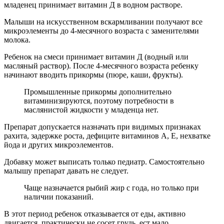
младенец принимает витамин Д в водном растворе.
Малыши на искусственном вскармливании получают все
микроэлементы до 4-месячного возраста с заменителями
молока.
Ребенок на смеси принимает витамин Д (водный или
масляный раствор). После 4-месячного возраста ребенку
начинают вводить прикормы (пюре, каши, фрукты).
Промышленные прикормы дополнительно
витаминизируются, поэтому потребности в
маслянистой жидкости у младенца нет.
Препарат допускается назначать при видимых признаках
рахита, задержке роста, дефиците витаминов А, Е, нехватке
йода и других микроэлементов.
Добавку может выписать только педиатр. Самостоятельно
малышу препарат давать не следует.
Чаще назначается рыбий жир с года, но только при
наличии показаний.
В этот период ребенок отказывается от еды, активно
двигается, практически не сосет грудь, ест мало