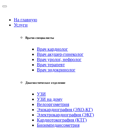
На главную
Услуги
Врачи-специалисты
Врач кардиолог
Врач акушер-гинеколог
Врач уролог, нефролог
Врач терапевт
Врач эндокринолог
Диагностическое отделение
УЗИ
УЗИ на дому
Велоэргометрия
Эхокардиография (ЭХО-КГ)
Электрокардиография (ЭКГ)
Кардиотокография (КТГ)
Биоимпедансометрия