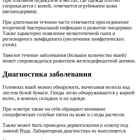
При платяном педикулезе в местах, где одежда плотно
соприкасается с кожей, отмечается огрубевание кожи
(меланодермия).
При длительном течении часто отмечается присоединение
вторичной бактериальной инфекции и развитие пиодермии.
Также характерно появление мелкоточечной сыпи и
регионарного лимфаденита (увеличения лимфатических
узлов).
Тяжелое течение заболевания (большое количество вшей)
может сопровождаться развитием железодефицитной анемии.
Диагностика заболевания
Головных вшей можно обнаружить, вычесывая волосы над
листом белой бумаги. Гниды легко обнаруживаются у корней
волос, в кожных складках и на одежде.
При осмотре также на себя обращают внимание
специфические голубые пятна на коже и следы расчесов.
Также может быть проведена дерматоскопия и осмотр под
лампой Вуда. Лабораторная диагностика не выполняется.