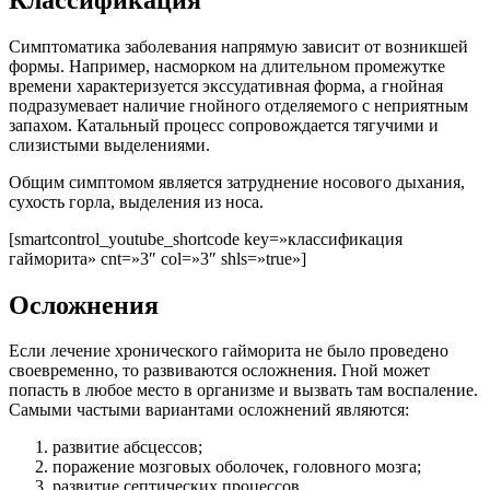
Симптоматика заболевания напрямую зависит от возникшей
формы. Например, насморком на длительном промежутке
времени характеризуется экссудативная форма, а гнойная
подразумевает наличие гнойного отделяемого с неприятным
запахом. Катальный процесс сопровождается тягучими и
слизистыми выделениями.
Общим симптомом является затруднение носового дыхания,
сухость горла, выделения из носа.
[smartcontrol_youtube_shortcode key=»классификация
гайморита» cnt=»3″ col=»3″ shls=»true»]
Осложнения
Если лечение хронического гайморита не было проведено
своевременно, то развиваются осложнения. Гной может
попасть в любое место в организме и вызвать там воспаление.
Самыми частыми вариантами осложнений являются:
развитие абсцессов;
поражение мозговых оболочек, головного мозга;
развитие септических процессов.