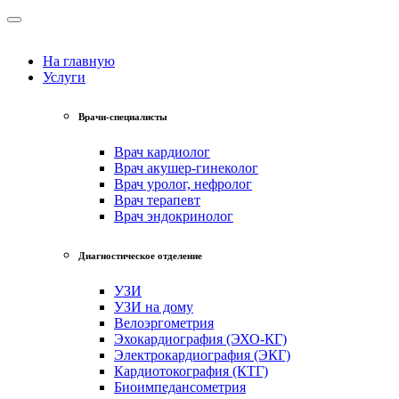
На главную
Услуги
Врачи-специалисты
Врач кардиолог
Врач акушер-гинеколог
Врач уролог, нефролог
Врач терапевт
Врач эндокринолог
Диагностическое отделение
УЗИ
УЗИ на дому
Велоэргометрия
Эхокардиография (ЭХО-КГ)
Электрокардиография (ЭКГ)
Кардиотокография (КТГ)
Биоимпедансометрия