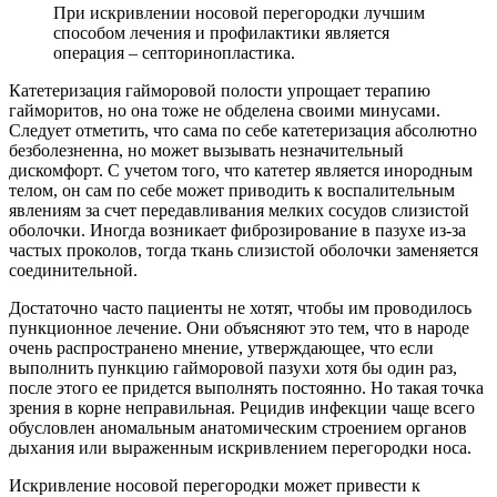
При искривлении носовой перегородки лучшим
способом лечения и профилактики является
операция – септоринопластика.
Катетеризация гайморовой полости упрощает терапию
гайморитов, но она тоже не обделена своими минусами.
Следует отметить, что сама по себе катетеризация абсолютно
безболезненна, но может вызывать незначительный
дискомфорт. С учетом того, что катетер является инородным
телом, он сам по себе может приводить к воспалительным
явлениям за счет передавливания мелких сосудов слизистой
оболочки. Иногда возникает фиброзирование в пазухе из-за
частых проколов, тогда ткань слизистой оболочки заменяется
соединительной.
Достаточно часто пациенты не хотят, чтобы им проводилось
пункционное лечение. Они объясняют это тем, что в народе
очень распространено мнение, утверждающее, что если
выполнить пункцию гайморовой пазухи хотя бы один раз,
после этого ее придется выполнять постоянно. Но такая точка
зрения в корне неправильная. Рецидив инфекции чаще всего
обусловлен аномальным анатомическим строением органов
дыхания или выраженным искривлением перегородки носа.
Искривление носовой перегородки может привести к