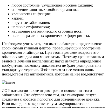
любое состояние, ухудшающее носовое дыхание;
снижение защитных свойств организма;
хроническая инфекция;
кариес;
вирусные заболевания;
наличие стафилококка;
нарушение анатомического строения носа;
наличие различных хронических форм ринита.
Необходимо учитывать, что именно бактерии представляют
собой самый главный фактор, провоцирующий обострение
хронического гайморита. При этом в детском возрасте это
обычно хламидии или микоплазмы. Поэтому крайне важным
этапом в лечении воспаленных пазух является определение
возбудителя, поскольку микоплазма не будет реагировать на
стандартную терапию. Избавляться от нее можно лишь
посредством тех антибиотиков, которые на нее воздействуют.
ЛОР-патологии также играют роль в появлении этого
заболевания. Это обусловлено тем, что гайморова пазуха
соединена с носовой полостью для совершения ее дренажа.
Если выводное отверстие синуса закупоривается по
различным причинам, то патологический процесс не заставит