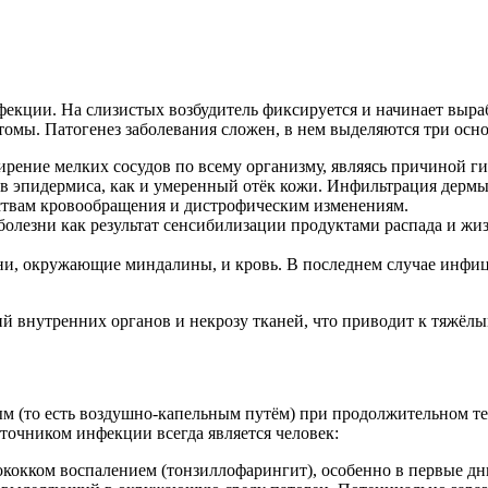
нфекции. На слизистых возбудитель фиксируется и начинает выр
омы. Патогенез заболевания сложен, в нем выделяются три осн
ние мелких сосудов по всему организму, являясь причиной гип
ов эпидермиса, как и умеренный отёк кожи. Инфильтрация дерм
йствам кровообращения и дистрофическим изменениям.
болезни как результат сенсибилизации продуктами распада и ж
ни, окружающие миндалины, и кровь. В последнем случае инфи
й внутренних органов и некрозу тканей, что приводит к тяжёл
м (то есть воздушно-капельным путём) при продолжительном те
очником инфекции всегда является человек:
кокком воспалением (тонзиллофарингит), особенно в первые дн