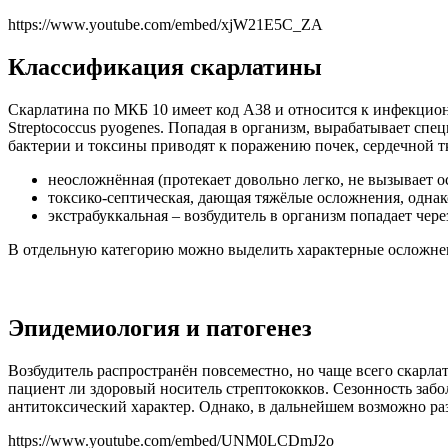
https://www.youtube.com/embed/xjW21E5C_ZA
Классификация скарлатины
Скарлатина по МКБ 10 имеет код А38 и относится к инфекцио
Streptococcus pyogenes. Попадая в организм, вырабатывает с
бактерии и токсины приводят к поражению почек, сердечной тк
неосложнённая (протекает довольно легко, не вызывает 
токсико-септическая, дающая тяжёлые осложнения, однако
экстрабуккальная – возбудитель в организм попадает че
В отдельную категорию можно выделить характерные осложнен
Эпидемиология и патогенез
Возбудитель распространён повсеместно, но чаще всего скарл
пациент ли здоровый носитель стрептококков. Сезонность за
антитоксический характер. Однако, в дальнейшем возможно ра
https://www.youtube.com/embed/UNM0LCDmJ2o