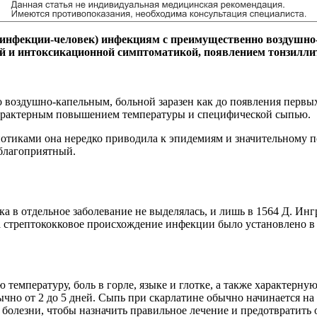
 инфекции-человек) инфекциям с преимущественно воздушно
й и интоксикационной симптоматикой, появлением тонзилл
 воздушно-капельным, больной заразен как до появления первых
с характерным повышением температуры и специфической сыпью.
отиками она нередко приводила к эпидемиям и значительному п
 благоприятный.
а в отдельное заболевание не выделялась, и лишь в 1564 Д. Инг
а стрептококковое происхождение инфекции было установлено в
температуру, боль в горле, языке и глотке, а также характер
но от 2 до 5 дней. Сыпь при скарлатине обычно начинается на ш
 болезни, чтобы назначить правильное лечение и предотвратить