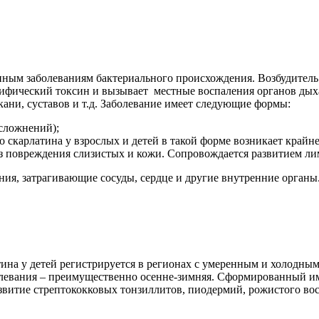
нным заболеваниям бактериального происхождения. Возбудитель
пецифический токсин и вызывает местные воспаления органов ды
ани, суставов и т.д. Заболевание имеет следующие формы:
осложнений);
 скарлатина у взрослых и детей в такой форме возникает крайне
рез повреждения слизистых и кожи. Сопровождается развитием ли
ия, затрагивающие сосуды, сердце и другие внутренние органы
атина у детей регистрируется в регионах с умеренным и холодн
болевания – преимущественно осенне-зимняя. Сформированный и
звитие стрептококковых тонзиллитов, пиодермий, рожистого вос