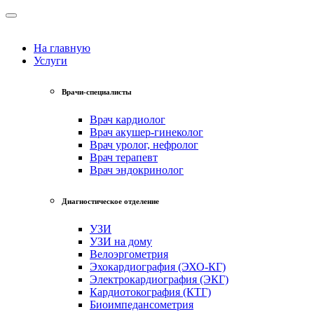
На главную
Услуги
Врачи-специалисты
Врач кардиолог
Врач акушер-гинеколог
Врач уролог, нефролог
Врач терапевт
Врач эндокринолог
Диагностическое отделение
УЗИ
УЗИ на дому
Велоэргометрия
Эхокардиография (ЭХО-КГ)
Электрокардиография (ЭКГ)
Кардиотокография (КТГ)
Биоимпедансометрия