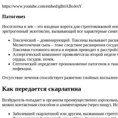
https://www.youtube.com/embed/gBriABoJesY
Патогенез
Носоглотка и зев – это входные ворота для стрептококковой и
эритрогенный экзотоксин, вызывающий все характерные симпт
Токсический – доминирующий. Токсины вызывают расшире
Мелкоточечная сыпь – тоже следствие расширения сосуд
Токсемия головного мозга и нервов приводит к расстро
Аллергический компонент проявляется ко второй неделе 
сердца, сосудов, почек.
Септический определяет проникновение патогенов в тка
инфекции.
Отсутствие лечения способствует развитию гнойных воспалени
Как передается скарлатина
Возбудитель попадает в организм преимущественно аэрозольны
можно контактным способом и алиментарным (через пищу). Ист
Заболевший скарлатиной или другим, вызванным стрепто