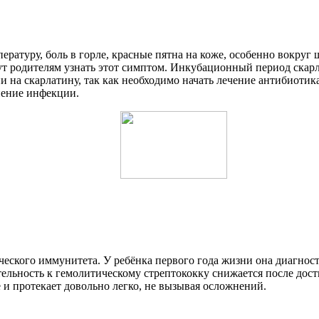
ратуру, боль в горле, красные пятна на коже, особенно вокруг
ут родителям узнать этот симптом. Инкубационный период скарл
ии на скарлатину, так как необходимо начать лечение антибиоти
нение инфекции.
ского иммунитета. У ребёнка первого года жизни она диагности
тельность к гемолитическому стрептококку снижается после дост
 и протекает довольно легко, не вызывая осложнений.