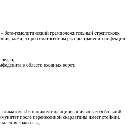
 – бета-гемолитический грамположительный стрептококк
хания, кожи, а при гематогенном распространении инфекции
 редко;
мфаденита в области входных ворот.
.
ым климатом. Источником инфицирования является больной
ммунитет после перенесённой скарлатины имеет стойкий,
паления кожи и т.д.