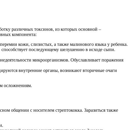
аботку различных токсинов, из которых основной –
овных компонента:
еремии кожи, слизистых, а также малинового языка у ребенка.
ы способствует последующему шелушению в исходе сыпи.
изнедеятельности микроорганизмов. Обуславливает поражения
цируются внутренние органы, возникают вторичные очаги
ым осложнениям.
сном общении с носителем стрептококка. Заразиться также
и.