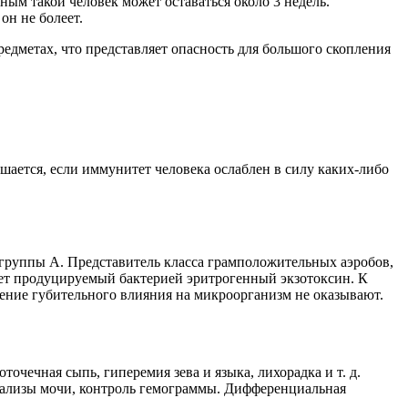
м такой человек может оставаться около 3 недель.
он не болеет.
едметах, что представляет опасность для большого скопления
ышается, если иммунитет человека ослаблен в силу каких-либо
) группы А. Представитель класса грамположительных аэробов,
ает продуцируемый бактерией эритрогенный экзотоксин. К
ние губительного влияния на микроорганизм не оказывают.
очечная сыпь, гиперемия зева и языка, лихорадка и т. д.
нализы мочи, контроль гемограммы. Дифференциальная