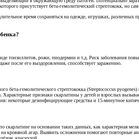
 выделяющий в окружающую среду патоген. Потенциально заразны
оторого присутствует бета-гемолитический стрептококк, но сам 
лительное время сохраняться на одежде, игрушках, различных пр
ебенка?
 виде тонзиллитов, рожи, пиодермии и т.д. Риск заболевания пов
даже после его выздоровления, способствует заражению.
го бета-гемолитического стрептококка (Streptococcus pyogenes
а. Характерные признаки скарлатины у детей и взрослых вызыв
ив: некоторые дезинфицирующие средства и 15-минутное кипяче
 скарлатине на основании таких данных, как характерная мелкот
 на кровяной агар. Выявить осложнения помогают повторные а
лёзом, краснухой.