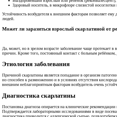
Выздоровевший взрослый или ребёнок (реконвалесцент),
Здоровый носитель, в микрофлоре слизистой носоглотки к
Устойчивость возбудителя к внешним факторам позволяет ему д
людей.
Может ли заразиться взрослый скарлатиной от р
Да, может, но в зрелом возрасте заболевание чаще протекает в
причин. Кроме того, постоянный контакт с больным ребёнком, 
Этиология заболевания
Причиной скарлатины является попадание в организм патогенно
но способен к размножению и в условиях отсутствия кислород
внешним неблагоприятным факторам возбудитель очень устойч
Диагностика скарлатины
Постановка диагноза опирается на клинические рекомендации по
Подтверждается лабораторными исследованиями в виде посева
диагностика проводится с аллергической сыпью, псевдотуберку