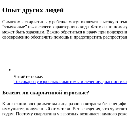
Опыт других людей
Симптомы скарлатины у ребенка могут включать высокую темпе
“язычковые” из-за своего характерного вида. Фото сыпи помог
может быть заразным. Важно обратиться к врачу при подозрен
своевременно обеспечить помощь и предотвратить распростра
Читайте также:
Токсокароз у взрослых-симптомы и лечение, диагностика
Болеют ли скарлатиной взрослые?
К инфекции восприимчивы лица разного возраста без специфиче
иммунитет, полученный от матери. Есть сведения, что чувстви
годам. Поэтому скарлатина у взрослых возникает намного реже