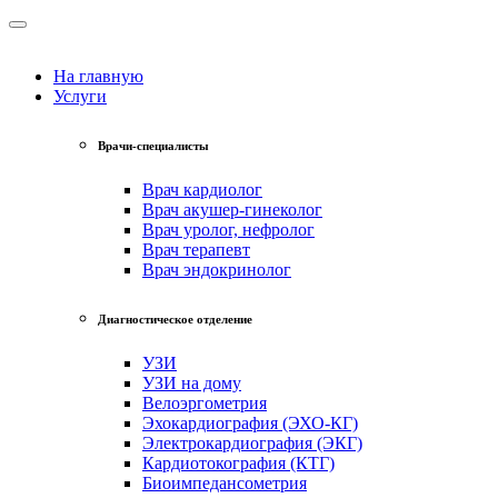
На главную
Услуги
Врачи-специалисты
Врач кардиолог
Врач акушер-гинеколог
Врач уролог, нефролог
Врач терапевт
Врач эндокринолог
Диагностическое отделение
УЗИ
УЗИ на дому
Велоэргометрия
Эхокардиография (ЭХО-КГ)
Электрокардиография (ЭКГ)
Кардиотокография (КТГ)
Биоимпедансометрия