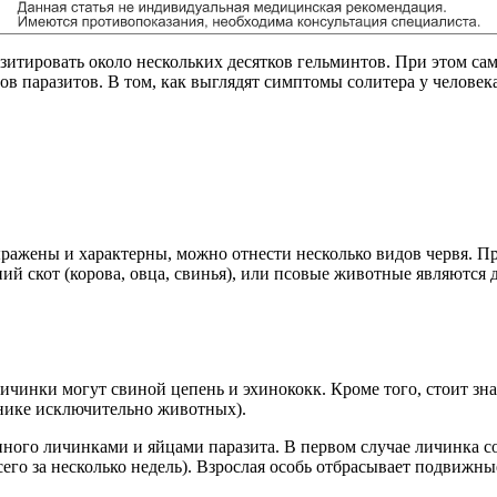
итировать около нескольких десятков гельминтов. При этом сам
ов паразитов. В том, как выглядят симптомы солитера у человека
ыражены и характерны, можно отнести несколько видов червя. П
й скот (корова, овца, свинья), или псовые животные являются 
ичинки могут свиной цепень и эхинококк. Кроме того, стоит зн
нике исключительно животных).
ного личинками и яйцами паразита. В первом случае личинка со
сего за несколько недель). Взрослая особь отбрасывает подвижны