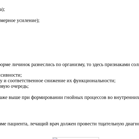
а);
змерное усиление);
форме личинок разнеслись по организму, то здесь признаками сол
нсивности;
зу и соответственное снижение их функциональности;
рвую очередь;
даже выше при формировании гнойных процессов во внутренних
зме пациента, лечащий врач должен провести тщательную диаг