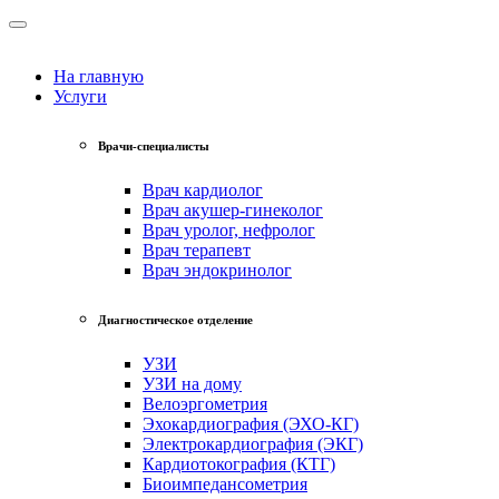
На главную
Услуги
Врачи-специалисты
Врач кардиолог
Врач акушер-гинеколог
Врач уролог, нефролог
Врач терапевт
Врач эндокринолог
Диагностическое отделение
УЗИ
УЗИ на дому
Велоэргометрия
Эхокардиография (ЭХО-КГ)
Электрокардиография (ЭКГ)
Кардиотокография (КТГ)
Биоимпедансометрия