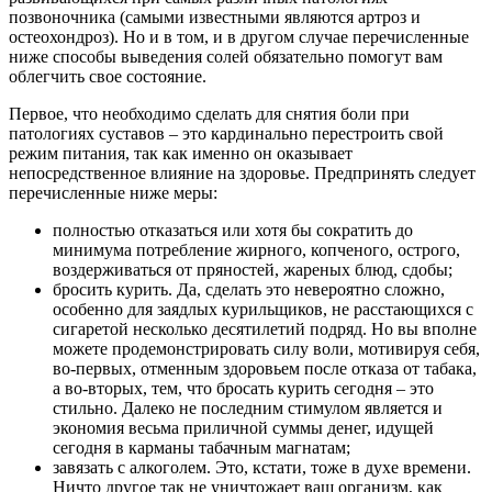
позвоночника (самыми известными являются артроз и
остеохондроз). Но и в том, и в другом случае перечисленные
ниже способы выведения солей обязательно помогут вам
облегчить свое состояние.
Первое, что необходимо сделать для снятия боли при
патологиях суставов – это кардинально перестроить свой
режим питания, так как именно он оказывает
непосредственное влияние на здоровье. Предпринять следует
перечисленные ниже меры:
полностью отказаться или хотя бы сократить до
минимума потребление жирного, копченого, острого,
воздерживаться от пряностей, жареных блюд, сдобы;
бросить курить. Да, сделать это невероятно сложно,
особенно для заядлых курильщиков, не расстающихся с
сигаретой несколько десятилетий подряд. Но вы вполне
можете продемонстрировать силу воли, мотивируя себя,
во-первых, отменным здоровьем после отказа от табака,
а во-вторых, тем, что бросать курить сегодня – это
стильно. Далеко не последним стимулом является и
экономия весьма приличной суммы денег, идущей
сегодня в карманы табачным магнатам;
завязать с алкоголем. Это, кстати, тоже в духе времени.
Ничто другое так не уничтожает ваш организм, как