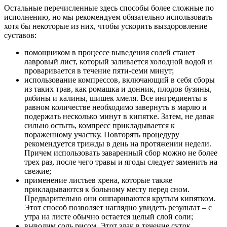
Остальные перечисленные здесь способы более сложные по
исполнению, но мы рекомендуем обязательно использовать
хотя бы некоторые из них, чтобы ускорить выздоровление
суставов:
помощником в процессе выведения солей станет
лавровый лист, который заливается холодной водой и
проваривается в течение пяти-семи минут;
использование компрессов, включающий в себя сборы
из таких трав, как ромашка и донник, плодов бузины,
рябины и калины, шишек хмеля. Все ингредиенты в
равном количестве необходимо завернуть в марлю и
подержать несколько минут в кипятке. Затем, не давая
сильно остыть, компресс прикладывается к
пораженному участку. Повторять процедуру
рекомендуется трижды в день на протяжении недели.
Причем использовать заваренный сбор можно не более
трех раз, после чего травы и ягоды следует заменить на
свежие;
применение листьев хрена, которые также
прикладываются к больному месту перед сном.
Предварительно они ошпариваются крутым кипятком.
Этот способ позволяет наглядно увидеть результат – с
утра на листе обычно остается целый слой соли;
выводим соль рисом. Этот злак в течение суток