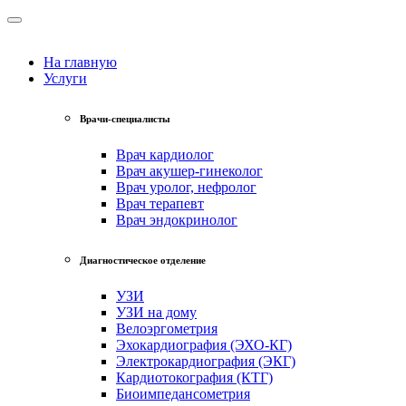
На главную
Услуги
Врачи-специалисты
Врач кардиолог
Врач акушер-гинеколог
Врач уролог, нефролог
Врач терапевт
Врач эндокринолог
Диагностическое отделение
УЗИ
УЗИ на дому
Велоэргометрия
Эхокардиография (ЭХО-КГ)
Электрокардиография (ЭКГ)
Кардиотокография (КТГ)
Биоимпедансометрия