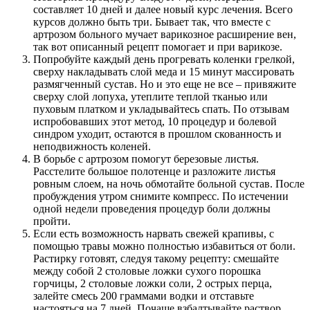
составляет 10 дней и далее новый курс лечения. Всего
курсов должно быть три. Бывает так, что вместе с
артрозом больного мучает варикозное расширение вен,
так вот описанный рецепт помогает и при варикозе.
Попробуйте каждый день прогревать коленки грелкой,
сверху накладывать слой меда и 15 минут массировать
размягченный сустав. Но и это еще не все – привяжите
сверху слой лопуха, утеплите теплой тканью или
пуховым платком и укладывайтесь спать. По отзывам
испробовавших этот метод, 10 процедур и болевой
синдром уходит, остаются в прошлом скованность и
неподвижность коленей.
В борьбе с артрозом помогут березовые листья.
Расстелите большое полотенце и разложите листья
ровным слоем, на ночь обмотайте больной сустав. После
пробуждения утром снимите компресс. По истечении
одной недели проведения процедур боли должны
пройти.
Если есть возможность нарвать свежей крапивы, с
помощью травы можно полностью избавиться от боли.
Растирку готовят, следуя такому рецепту: смешайте
между собой 2 столовые ложки сухого порошка
горчицы, 2 столовые ложки соли, 2 острых перца,
залейте смесь 200 граммами водки и отставьте
настояться на 7 дней. Почаще взбалтывайте раствор,