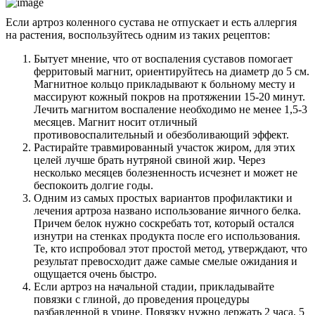
Если артроз коленного сустава не отпускает и есть аллергия
на растения, воспользуйтесь одним из таких рецептов:
Бытует мнение, что от воспаления суставов помогает
ферритовый магнит, ориентируйтесь на диаметр до 5 см.
Магнитное кольцо прикладывают к больному месту и
массируют кожный покров на протяжении 15-20 минут.
Лечить магнитом воспаление необходимо не менее 1,5-3
месяцев. Магнит носит отличный
противовоспалительный и обезболивающий эффект.
Растирайте травмированный участок жиром, для этих
целей лучше брать нутряной свиной жир. Через
несколько месяцев болезненность исчезнет и может не
беспокоить долгие годы.
Одним из самых простых вариантов профилактики и
лечения артроза названо использование яичного белка.
Причем белок нужно соскребать тот, который остался
изнутри на стенках продукта после его использования.
Те, кто испробовал этот простой метод, утверждают, что
результат превосходит даже самые смелые ожидания и
ощущается очень быстро.
Если артроз на начальной стадии, прикладывайте
повязки с глиной, до проведения процедуры
разбавленной в урине. Повязку нужно держать 2 часа, 5