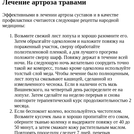
Лечение артроза травами
Эффективными в лечении артроза суставов и в качестве
профилактики считаются следующие рецепты народной
медицины:
Возьмите свежий лист лопуха и хорошо разомните его.
Затем обрызгайте одеколоном и наложите повязку на
пораженный участок, сверху обработайте
полиэтиленовой пленкой, а для лучшего прогрева
положите сверху шарф. Повязку держат в течение всей
ночи. На следующую ночь желательно соорудить точно
такой же компресс, только кроме одеколона используйте
толстый слой меда. Чтобы лечение было полноценным,
лист лопуха смазывают кашицей, сделанной из
измельченного чеснока. Если в наличии есть мазь
Вишневского, на четвертый день распределите ее на
лопухе. Затем сделайте на неделю перерыв и снова
повторите терапевтический курс продолжительностью 2
месяца.
Если беспокоит колено, воспользуйтесь чистотелом.
Возьмите кусочек льна и хорошо пропитайте его соком,
оберните тканью коленку и выдержите повязку от 40 до
50 минут, а затем смажьте кожу растительным маслом.
Повторять процедуру следует 7 дней, перерыв