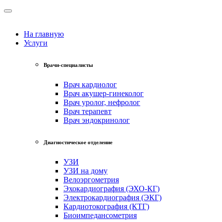
На главную
Услуги
Врачи-специалисты
Врач кардиолог
Врач акушер-гинеколог
Врач уролог, нефролог
Врач терапевт
Врач эндокринолог
Диагностическое отделение
УЗИ
УЗИ на дому
Велоэргометрия
Эхокардиография (ЭХО-КГ)
Электрокардиография (ЭКГ)
Кардиотокография (КТГ)
Биоимпедансометрия