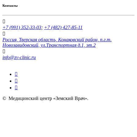
Контакты
+7 (991) 352-33-03
;
+7 (482) 427-85-11
Россия, Тверская область, Конаковский район, п.г.т.
Новозавидовский, ул.Транспортная д.1, эт.2
info@zv-clinic.ru
©
Медицинский центр «Земский Врач»
.