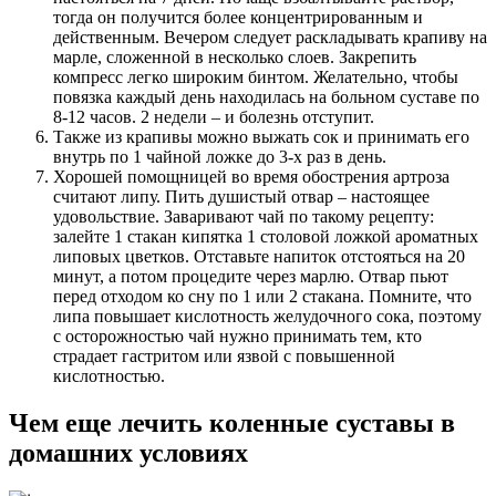
тогда он получится более концентрированным и
действенным. Вечером следует раскладывать крапиву на
марле, сложенной в несколько слоев. Закрепить
компресс легко широким бинтом. Желательно, чтобы
повязка каждый день находилась на больном суставе по
8-12 часов. 2 недели – и болезнь отступит.
Также из крапивы можно выжать сок и принимать его
внутрь по 1 чайной ложке до 3-х раз в день.
Хорошей помощницей во время обострения артроза
считают липу. Пить душистый отвар – настоящее
удовольствие. Заваривают чай по такому рецепту:
залейте 1 стакан кипятка 1 столовой ложкой ароматных
липовых цветков. Отставьте напиток отстояться на 20
минут, а потом процедите через марлю. Отвар пьют
перед отходом ко сну по 1 или 2 стакана. Помните, что
липа повышает кислотность желудочного сока, поэтому
с осторожностью чай нужно принимать тем, кто
страдает гастритом или язвой с повышенной
кислотностью.
Чем еще лечить коленные суставы в
домашних условиях