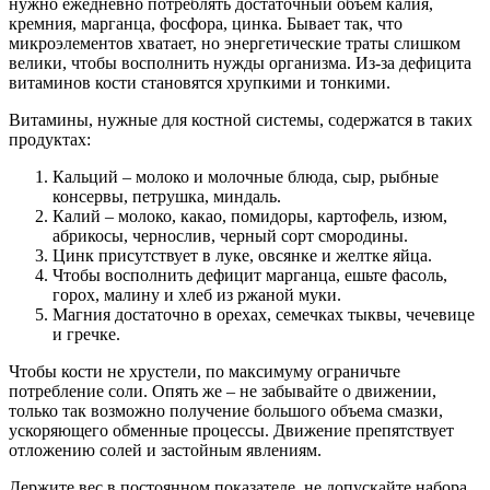
нужно ежедневно потреблять достаточный объем калия,
кремния, марганца, фосфора, цинка. Бывает так, что
микроэлементов хватает, но энергетические траты слишком
велики, чтобы восполнить нужды организма. Из-за дефицита
витаминов кости становятся хрупкими и тонкими.
Витамины, нужные для костной системы, содержатся в таких
продуктах:
Кальций – молоко и молочные блюда, сыр, рыбные
консервы, петрушка, миндаль.
Калий – молоко, какао, помидоры, картофель, изюм,
абрикосы, чернослив, черный сорт смородины.
Цинк присутствует в луке, овсянке и желтке яйца.
Чтобы восполнить дефицит марганца, ешьте фасоль,
горох, малину и хлеб из ржаной муки.
Магния достаточно в орехах, семечках тыквы, чечевице
и гречке.
Чтобы кости не хрустели, по максимуму ограничьте
потребление соли. Опять же – не забывайте о движении,
только так возможно получение большого объема смазки,
ускоряющего обменные процессы. Движение препятствует
отложению солей и застойным явлениям.
Держите вес в постоянном показателе, не допускайте набора