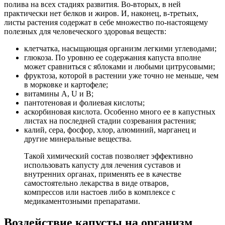
полива на всех стадиях развития. Во-вторых, в ней
практически нет белков и жиров. И, наконец, в-третьих,
листы растения содержат в себе множество по-настоящему
полезных для человеческого здоровья веществ:
клетчатка, насыщающая организм легкими углеводами;
глюкоза. По уровню ее содержания капуста вполне
может сравниться с яблоками и любыми цитрусовыми;
фруктоза, которой в растении уже точно не меньше, чем
в морковке и картофеле;
витамины A, U и B;
пантотеновая и фолиевая кислоты;
аскорбиновая кислота. Особенно много ее в капустных
листах на последней стадии созревания растения;
калий, сера, фосфор, хлор, алюминий, марганец и
другие минеральные вещества.
Такой химический состав позволяет эффективно
использовать капусту для лечения суставов и
внутренних органах, применять ее в качестве
самостоятельно лекарства в виде отваров,
компрессов или настоев либо в комплексе с
медикаментозными препаратами.
Воздействие капусты на организм