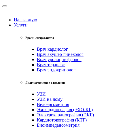
На главную
Услуги
Врачи-специалисты
Врач кардиолог
Врач акушер-гинеколог
Врач уролог, нефролог
Врач терапевт
Врач эндокринолог
Диагностическое отделение
УЗИ
УЗИ на дому
Велоэргометрия
Эхокардиография (ЭХО-КГ)
Электрокардиография (ЭКГ)
Кардиотокография (КТГ)
Биоимпедансометрия