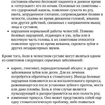
состояния обычно беспокоят пациента в дневное время
и «отпускают» его по ночам. Основные их симптомы –
это судорожный кашель, появление сухости во рту,
икота, затрудненное глотание, сопровождаемое болями в
челюсти, спазмы во время движения головой, зевания
или других действий, связанных с напряжением мышц
лица и суставов;
нарушения нормальной работы челюстей. Помимо
болевых ощущений, отдающих в ухо, зубы или в
височную часть головы, к их симптомам относится
появление хруста во время жевания, скрежета зубов и
других нехарактерных звуков.
Кроме того, боли в челюстном суставе могут являться одним
из симптомов следующих серьезных заболеваний:
кариес, гингивит, периодонтальный абсцесс и другие
заболевания зубов или десен. Для их лечения
потребуется обратиться к стоматологу. Иногда болевые
ощущения появляются из-за воспалительного процесса,
развивающегося после установки зубного протеза, моста
или даже пломбы. Боль в этом случае является
пульсирующей и распространяется на всю полость рта;
изменение прикуса. Оно может представлять собой еще
одну стоматологическую проблему, либо появиться