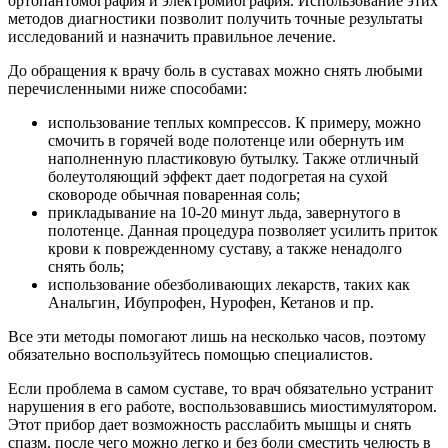
ортопантомография и электромиография. Использование этих
методов диагностики позволит получить точные результаты
исследований и назначить правильное лечение.
До обращения к врачу боль в суставах можно снять любыми
перечисленными ниже способами:
использование теплых компрессов. К примеру, можно
смочить в горячей воде полотенце или обернуть им
наполненную пластиковую бутылку. Также отличный
болеутоляющий эффект дает подогретая на сухой
сковороде обычная поваренная соль;
прикладывание на 10-20 минут льда, завернутого в
полотенце. Данная процедура позволяет усилить приток
крови к поврежденному суставу, а также ненадолго
снять боль;
использование обезболивающих лекарств, таких как
Анальгин, Ибупрофен, Нурофен, Кетанов и пр.
Все эти методы помогают лишь на несколько часов, поэтому
обязательно воспользуйтесь помощью специалистов.
Если проблема в самом суставе, то врач обязательно устранит
нарушения в его работе, воспользовавшись миостимулятором.
Этот прибор дает возможность расслабить мышцы и снять
спазм, после чего можно легко и без боли сместить челюсть в