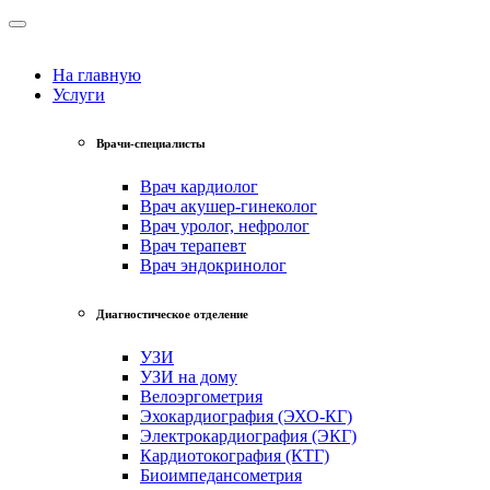
На главную
Услуги
Врачи-специалисты
Врач кардиолог
Врач акушер-гинеколог
Врач уролог, нефролог
Врач терапевт
Врач эндокринолог
Диагностическое отделение
УЗИ
УЗИ на дому
Велоэргометрия
Эхокардиография (ЭХО-КГ)
Электрокардиография (ЭКГ)
Кардиотокография (КТГ)
Биоимпедансометрия