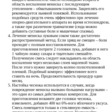
область воспаления мениска с последующим
утеплением – обматыванием платком. Закреплять его
рекомендуется льняной повязкой. Использование
подобных средств очень эффективно при лечении
опорно-двигательного аппарата во время остеохондроза,
а также при различном травматизме (сюда можно
добавить суставные боли и мышечные спазмы).
Лечение мениска луковым соком также достаточно
распространенный метод. Если хрящ не смещен – боли
проходят с полным восстановлением. Для
приготовления потрите 2 головки лука, добавьте в него
1 чайную ложку сахара и тщательно смешайте.
Полученную смесь следует накладывать на область
воспаления через несколько слоев марлевой ткани.
После этого нужно завернуть колено полиэтиленовой
пленкой. Подобный компресс эффективнее всего
ставить на ночь. Продолжительность процедур один
месяц.
Настойка чеснока используется в случаях, когда
повреждение мениска вызвано большими нагрузками –
это один из самых действенных компрессов. Для
приготовления возьмите две головки чеснока,
измельчите, добавьте 400 мл 6%-ного яблочного уксуса.
Смесь помещается только в стеклянную емкость –