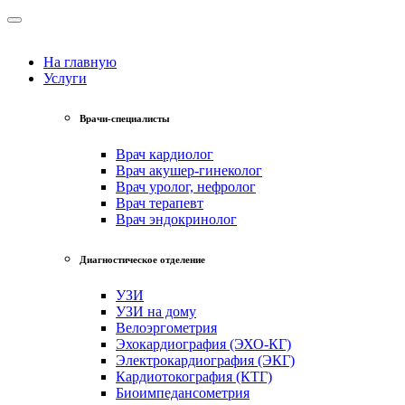
На главную
Услуги
Врачи-специалисты
Врач кардиолог
Врач акушер-гинеколог
Врач уролог, нефролог
Врач терапевт
Врач эндокринолог
Диагностическое отделение
УЗИ
УЗИ на дому
Велоэргометрия
Эхокардиография (ЭХО-КГ)
Электрокардиография (ЭКГ)
Кардиотокография (КТГ)
Биоимпедансометрия