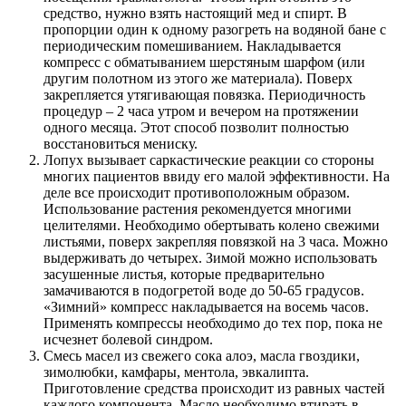
средство, нужно взять настоящий мед и спирт. В
пропорции один к одному разогреть на водяной бане с
периодическим помешиванием. Накладывается
компресс с обматыванием шерстяным шарфом (или
другим полотном из этого же материала). Поверх
закрепляется утягивающая повязка. Периодичность
процедур – 2 часа утром и вечером на протяжении
одного месяца. Этот способ позволит полностью
восстановиться мениску.
Лопух вызывает саркастические реакции со стороны
многих пациентов ввиду его малой эффективности. На
деле все происходит противоположным образом.
Использование растения рекомендуется многими
целителями. Необходимо обертывать колено свежими
листьями, поверх закрепляя повязкой на 3 часа. Можно
выдерживать до четырех. Зимой можно использовать
засушенные листья, которые предварительно
замачиваются в подогретой воде до 50-65 градусов.
«Зимний» компресс накладывается на восемь часов.
Применять компрессы необходимо до тех пор, пока не
исчезнет болевой синдром.
Смесь масел из свежего сока алоэ, масла гвоздики,
зимолюбки, камфары, ментола, эвкалипта.
Приготовление средства происходит из равных частей
каждого компонента. Масло необходимо втирать в