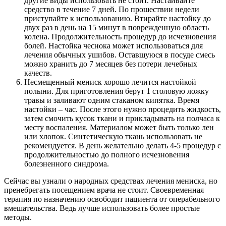
другие виды использовать не стоит. Настаивайте
средство в течение 7 дней. По прошествии недели
приступайте к использованию. Втирайте настойку до
двух раз в день на 15 минут в поврежденную область
колена. Продолжительность процедур до исчезновения
болей. Настойка чеснока может использоваться для
лечения обычных ушибов. Оставшуюся в посуде смесь
можно хранить до 7 месяцев без потери лечебных
качеств.
Несмещенный мениск хорошо лечится настойкой
полыни. Для приготовления берут 1 столовую ложку
травы и заливают одним стаканом кипятка. Время
настойки – час. После этого нужно процедить жидкость,
затем смочить кусок ткани и прикладывать на полчаса к
месту воспаления. Материалом может быть только лен
или хлопок. Синтетическую ткань использовать не
рекомендуется. В день желательно делать 4-5 процедур с
продолжительностью до полного исчезновения
болезненного синдрома.
Сейчас вы узнали о народных средствах лечения мениска, но
пренебрегать посещением врача не стоит. Своевременная
терапия по назначению освободит пациента от операбельного
вмешательства. Ведь лучше использовать более простые
методы.