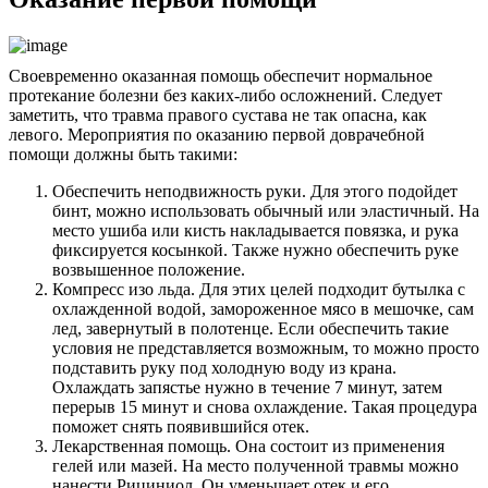
Своевременно оказанная помощь обеспечит нормальное
протекание болезни без каких-либо осложнений. Следует
заметить, что травма правого сустава не так опасна, как
левого. Мероприятия по оказанию первой доврачебной
помощи должны быть такими:
Обеспечить неподвижность руки. Для этого подойдет
бинт, можно использовать обычный или эластичный. На
место ушиба или кисть накладывается повязка, и рука
фиксируется косынкой. Также нужно обеспечить руке
возвышенное положение.
Компресс изо льда. Для этих целей подходит бутылка с
охлажденной водой, замороженное мясо в мешочке, сам
лед, завернутый в полотенце. Если обеспечить такие
условия не представляется возможным, то можно просто
подставить руку под холодную воду из крана.
Охлаждать запястье нужно в течение 7 минут, затем
перерыв 15 минут и снова охлаждение. Такая процедура
поможет снять появившийся отек.
Лекарственная помощь. Она состоит из применения
гелей или мазей. На место полученной травмы можно
нанести Рициниол. Он уменьшает отек и его