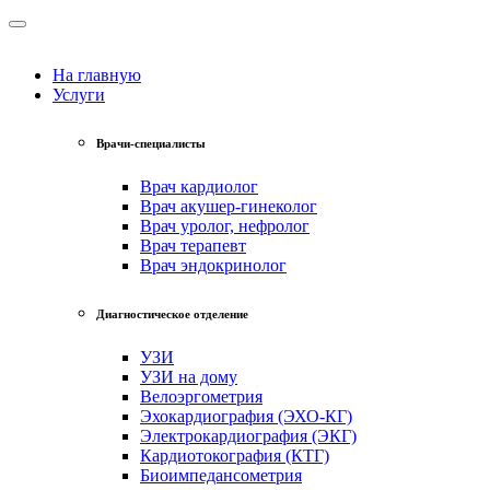
На главную
Услуги
Врачи-специалисты
Врач кардиолог
Врач акушер-гинеколог
Врач уролог, нефролог
Врач терапевт
Врач эндокринолог
Диагностическое отделение
УЗИ
УЗИ на дому
Велоэргометрия
Эхокардиография (ЭХО-КГ)
Электрокардиография (ЭКГ)
Кардиотокография (КТГ)
Биоимпедансометрия