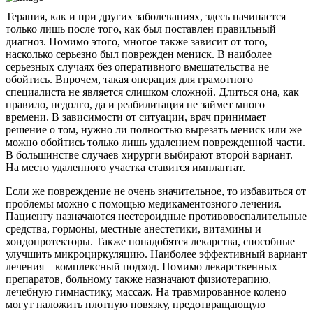
Терапия, как и при других заболеваниях, здесь начинается
только лишь после того, как был поставлен правильный
диагноз. Помимо этого, многое также зависит от того,
насколько серьезно был поврежден мениск. В наиболее
серьезных случаях без оперативного вмешательства не
обойтись. Впрочем, такая операция для грамотного
специалиста не является слишком сложной. Длиться она, как
правило, недолго, да и реабилитация не займет много
времени. В зависимости от ситуации, врач принимает
решение о том, нужно ли полностью вырезать мениск или же
можно обойтись только лишь удалением поврежденной части.
В большинстве случаев хирурги выбирают второй вариант.
На место удаленного участка ставится имплантат.
Если же повреждение не очень значительное, то избавиться от
проблемы можно с помощью медикаментозного лечения.
Пациенту назначаются нестероидные противовоспалительные
средства, гормоны, местные анестетики, витамины и
хондопротекторы. Также понадобятся лекарства, способные
улучшить микроциркуляцию. Наиболее эффективный вариант
лечения – комплексный подход. Помимо лекарственных
препаратов, больному также назначают физиотерапию,
лечебную гимнастику, массаж. На травмированное колено
могут наложить плотную повязку, предотвращающую