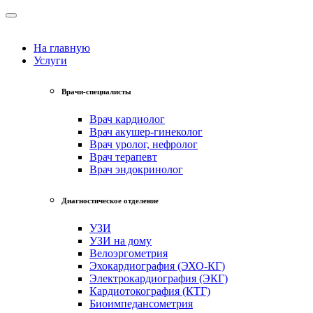
На главную
Услуги
Врачи-специалисты
Врач кардиолог
Врач акушер-гинеколог
Врач уролог, нефролог
Врач терапевт
Врач эндокринолог
Диагностическое отделение
УЗИ
УЗИ на дому
Велоэргометрия
Эхокардиография (ЭХО-КГ)
Электрокардиография (ЭКГ)
Кардиотокография (КТГ)
Биоимпедансометрия