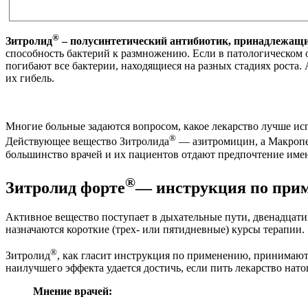
®
Зитролид
– полусинтетический антибиотик, принадлежащ
способность бактерий к размножению. Если в патологическом 
погибают все бактерии, находящиеся на разных стадиях роста.
их гибель.
Многие больные задаются вопросом, какое лекарство лучше ис
®
Действующее вещество Зитролида
— азитромицин, а Макроп
большинство врачей и их пациентов отдают предпочтение име
®
Зитролид форте
— инструкция по при
Активное вещество поступает в дыхательные пути, двенадцати
назначаются короткие (трех- или пятидневные) курсы терапии.
®
Зитролид
, как гласит инструкция по применению, принимаю
наилучшего эффекта удается достичь, если пить лекарство нато
Мнение врачей: