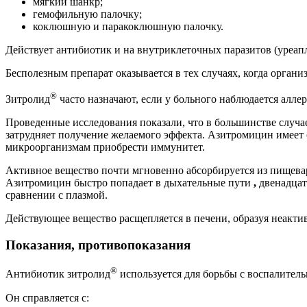
мягкий шанкр;
гемофильную палочку;
коклюшную и паракоклюшную палочку.
Действует антибиотик и на внутриклеточных паразитов (уреапл
Бесполезным препарат оказывается в тех случаях, когда орг
®
Зитролид
часто назначают, если у больного наблюдается алле
Проведенные исследования показали, что в большинстве случа
затрудняет получение желаемого эффекта. Азитромицин имеет 
микроорганизмам приобрести иммунитет.
Активное вещество почти мгновенно абсорбируется из пищевари
Азитромицин быстро попадает в дыхательные пути
,
двенадцат
сравнении с плазмой.
Действующее вещество расщепляется в печени, образуя неакти
Показания, противопоказания
®
Антибиотик зитролид
используется для борьбы с воспалител
Он справляется с: