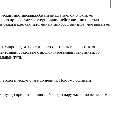
ическим противомикробным действием: он блокирует
то оно приобретает бактерицидное действие – полностью
ез белка в клетках патогенных микроорганизмов, чем вызывает
т к макролидам, но отличаются активными веществами.
ентозным средствам c пролонгированным действием, то
ельные пути.
 патологическом очаге до недели. Поэтому больным
 минут до принятия пищи либо через пару часов после него. Но