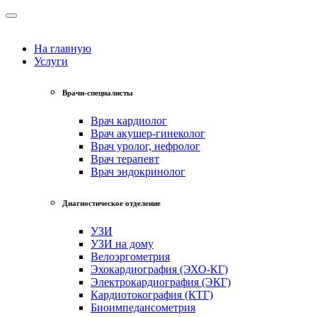
На главную
Услуги
Врачи-специалисты
Врач кардиолог
Врач акушер-гинеколог
Врач уролог, нефролог
Врач терапевт
Врач эндокринолог
Диагностическое отделение
УЗИ
УЗИ на дому
Велоэргометрия
Эхокардиография (ЭХО-КГ)
Электрокардиография (ЭКГ)
Кардиотокография (КТГ)
Биоимпедансометрия