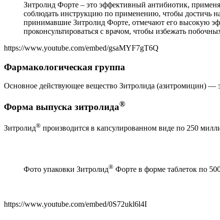
Зитролид Форте – это эффективный антибиотик, применя
соблюдать инструкцию по применению, чтобы достичь н
принимавшие Зитролид Форте, отмечают его высокую эф
проконсультироваться с врачом, чтобы избежать побочны
https://www.youtube.com/embed/gsaMYF7gT6Q
Фармакологическая группа
Основное действующее вещество Зитролида (азитромицин) — э
®
Форма выпуска зитролида
®
Зитролид
производится в капсулированном виде по 250 милл
®
Фото упаковки Зитролид
Форте в форме таблеток по 50
https://www.youtube.com/embed/0S72ukl6l4I