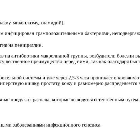
азму, микоплазму, хламидий).
анизм инфицирован грамположительными бактериями, неподверг
ргия на пенициллин.
ев на антибиотики макролидной группы, возбудители болезни вы
существенное преимущество перед ними, так как благодаря быс
тельной системы и уже через 2,5-3 часа проникает в кровяную 
иперстную кишку, простату, кожу и равномерно распределяется в 
вные продукты распада, которые выводятся естественным путем.
ьными заболеваниями инфекционного генезиса.