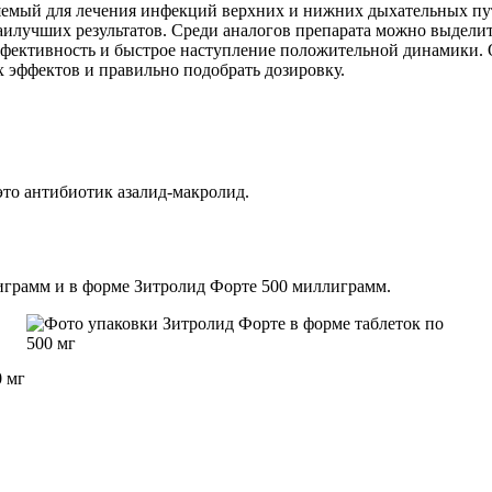
емый для лечения инфекций верхних и нижних дыхательных пут
аилучших результатов. Среди аналогов препарата можно выдел
фективность и быстрое наступление положительной динамики. О
х эффектов и правильно подобрать дозировку.
то антибиотик азалид-макролид.
играмм и в форме Зитролид Форте 500 миллиграмм.
0 мг