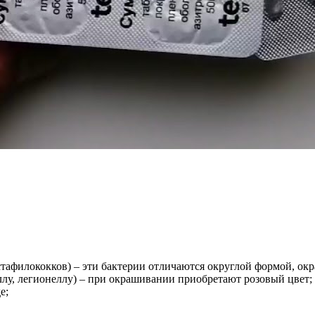
стафилококков) – эти бактерии отличаются округлой формой, ок
реллу, легионеллу) – при окрашивании приобретают розовый цвет;
е;