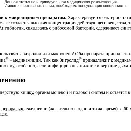
ий к макролидным препаратам.
Характеризуется бактериостат
очаге создается высокая концентрация действующего вещества, 
 Антибиотик, связываясь с рибосомой бактерий, сдерживает синт
пользовать: зитролид или макропен
?
Оба препарата принадлежа
®
®
ена
– медикамицин. Так как Зитролид
принадлежит к медикам
нно ему, особенно, если инфицированы нижние и верхние дыхат
менению
перстную кишку, органы мочевой и половой систем и остается в
т
перорально
ежедневно (желательно в одно и то же время) за 60
щак.