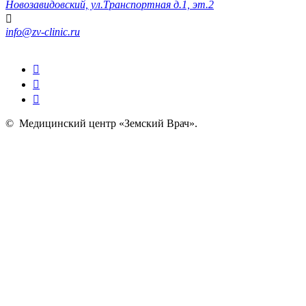
Новозавидовский, ул.Транспортная д.1, эт.2
info@zv-clinic.ru
©
Медицинский центр «Земский Врач»
.