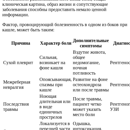
клиническая картина, образ жизни и сопутствующие
заболевания способны предоставить немало ценной
информации.
Фактор, провоцирующий болезненность в одном из боков при
кашле, может быть таким:
Дополнительные
Причина
Характер боли
Диагно
симптомы
Вздутие живота,
Сильная,
общее
Сухой плеврит
возникает на
недомогание,
Рентгено
фоне кашля
ночная
потливость
Опоясывающая,
Развитие на фоне
Межреберная
спазмы при
остеохондроза
Рентгено
невралгия
кашле
или после травмы
Ноющая
После травмы,
длительная или
Последствия
пациент четко
Рентгеног
в виде
травмы
может указать
УЗИ
единичных
место боли
прострелов
Локализуется в
Одышка,
передней части
интоксикация,