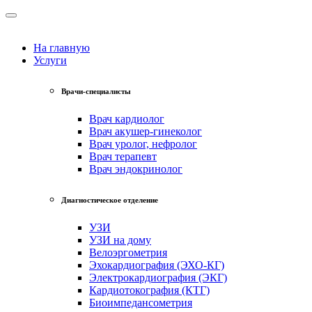
На главную
Услуги
Врачи-специалисты
Врач кардиолог
Врач акушер-гинеколог
Врач уролог, нефролог
Врач терапевт
Врач эндокринолог
Диагностическое отделение
УЗИ
УЗИ на дому
Велоэргометрия
Эхокардиография (ЭХО-КГ)
Электрокардиография (ЭКГ)
Кардиотокография (КТГ)
Биоимпедансометрия