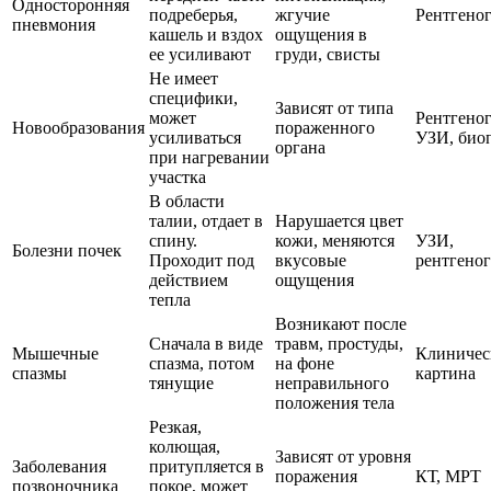
Односторонняя
подреберья,
жгучие
Рентгено
пневмония
кашель и вздох
ощущения в
ее усиливают
груди, свисты
Не имеет
специфики,
Зависят от типа
может
Рентгеног
Новообразования
пораженного
усиливаться
УЗИ, био
органа
при нагревании
участка
В области
талии, отдает в
Нарушается цвет
спину.
кожи, меняются
УЗИ,
Болезни почек
Проходит под
вкусовые
рентгено
действием
ощущения
тепла
Возникают после
Сначала в виде
травм, простуды,
Мышечные
Клиничес
спазма, потом
на фоне
спазмы
картина
тянущие
неправильного
положения тела
Резкая,
колющая,
Зависят от уровня
Заболевания
притупляется в
поражения
КТ, МРТ
позвоночника
покое, может