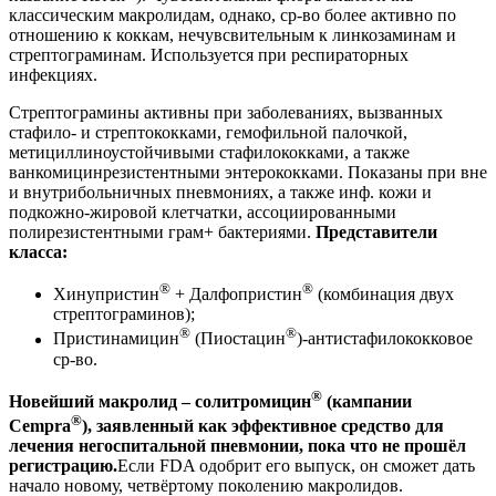
классическим макролидам, однако, ср-во более активно по
отношению к коккам, нечувсвительным к линкозаминам и
стрептограминам. Используется при респираторных
инфекциях.
Стрептограмины активны при заболеваниях, вызванных
стафило- и стрептококками, гемофильной палочкой,
метициллиноустойчивыми стафилококками, а также
ванкомицинрезистентными энтерококками. Показаны при вне
и внутрибольничных пневмониях, а также инф. кожи и
подкожно-жировой клетчатки, ассоциированными
полирезистентными грам+ бактериями.
Представители
класса:
®
®
Хинупристин
+ Далфопристин
(комбинация двух
стрептограминов);
®
®
Пристинамицин
(Пиостацин
)-антистафилококковое
ср-во.
®
Новейший макролид – солитромицин
(кампании
®
Cempra
), заявленный как эффективное средство для
лечения негоспитальной пневмонии, пока что не прошёл
регистрацию.
Если FDA одобрит его выпуск, он сможет дать
начало новому, четвёртому поколению макролидов.