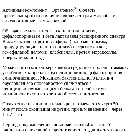
®
Активный компонент – Эртапенем
. Область
противомикробного влияния включает грам + аэробы и
факультативные грам – анаэробы.
Обладает резистентностью к пенициллиназам,
цефалоспориназам и бета-лактамазам расширенного спектра.
Высокоактивен против стафило- (включая штаммы,
продуцирующие пенициллиназу) и стрептококков,
гемофильной палочки, клебсиеллы, протея, моракселлы,
эшерихии коли и т.д.
Может считаться универсальным средством против штаммов,
устойчивых к препаратам пенициллинов, цефалоспоринов,
аминогликозидов. Механизм бактерицидного влияния
обусловлен его способностью связываться с
пенициллинсвязывающими белками и необратимо
ингибировать синтез клеточной стенки патогенов.
Cmax концентрации в плазме крови отмечаются через 50
минут после окончания инфузии, при в/м введении – через
1.5-2 часа.
Период полувыведения составляет около 4-х часов. У
пациентов с почечной недостаточностью удлиняется почти в