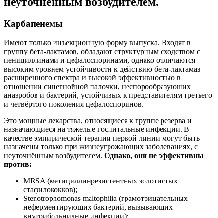
неуточнённым возбудителем.
Карбапенемы
Имеют только инъекционную форму выпуска. Входят в
группу бета-лактамов, обладают структурным сходством с
пенициллинами и цефалоспоринами, однако отличаются
высоким уровнем устойчивости к действию бета-лактамаз
расширенного спектра и высокой эффективностью в
отношении синегнойной палочки, неспорообразующих
анаэробов и бактерий, устойчивых к представителям третьего
и четвёртого поколения цефалоспоринов.
Это мощные лекарства, относящиеся к группе резерва и
назначающиеся на тяжёлые госпитальные инфекции. В
качестве эмпирической терапии первой линии могут быть
назначены только при жизнеугрожающих заболеваниях, с
неуточнённым возбудителем.
Однако, они не эффективны
против:
MRSA (метициллинрезистентных золотистых
стафилококков);
Stenotrophomonas maltophilia (грамотрицательных
неферментирующих бактерий, вызывающих
внутрибольничные инфекции);