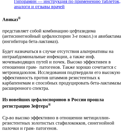
Гипорамин — инструкция по применению таблеток,
аналоги и отзывы врачей
®
Авиказ
представляет собой комбинацию цефтазидима
(антисинегнойный цефалоспорин 3-е покол.) и авибактама
(ингибитора бета-лактамаз).
Будет назначаться в случае отсутствия альтернативы на
интраабдоминальные инфекции, а также инф.
мочевыводящих путей и почек. Высоко эффективен в
отношении грам- патогенов. Также хорошо сочетается с
метронидазолом. Исследования подтвердили его высокую
эффективность против штаммов резистентных к
карбапенемам и способных продуцировать бета-лактамазы
расширенного спектра.
Из новейших цефалоспоринов в России прошла
®
регистрацию Зефтера
Ср-во высоко эффективно в отношении метициллин-
резистентных золотистых стафилококков, синегнойной
палочки и грам- патогенов.