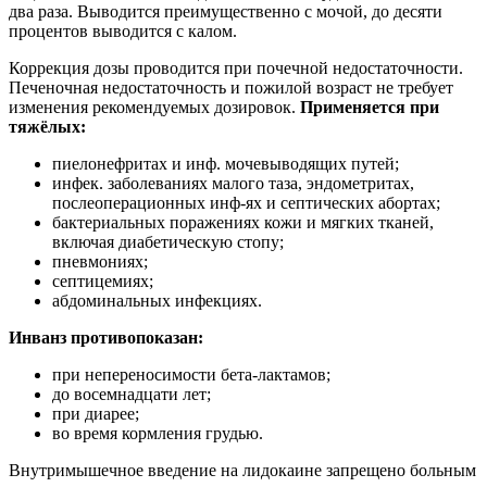
два раза. Выводится преимущественно с мочой, до десяти
процентов выводится с калом.
Коррекция дозы проводится при почечной недостаточности.
Печеночная недостаточность и пожилой возраст не требует
изменения рекомендуемых дозировок.
Применяется при
тяжёлых:
пиелонефритах и инф. мочевыводящих путей;
инфек. заболеваниях малого таза, эндометритах,
послеоперационных инф-ях и септических абортах;
бактериальных поражениях кожи и мягких тканей,
включая диабетическую стопу;
пневмониях;
септицемиях;
абдоминальных инфекциях.
Инванз противопоказан:
при непереносимости бета-лактамов;
до восемнадцати лет;
при диарее;
во время кормления грудью.
Внутримышечное введение на лидокаине запрещено больным