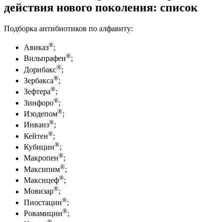
действия нового поколения: список
Подборка антибиотиков по алфавиту:
®
Авиказ
;
®
Вильпрафен
;
®
Дорибакс
;
®
Зербакса
;
®
Зефтера
;
®
Зинфоро
;
®
Изодепом
;
®
Инванз
;
®
Кейтен
;
®
Кубицин
;
®
Макропен
;
®
Максипим
;
®
Максицеф
;
®
Мовизар
;
®
Пиостацин
;
®
Ровамицин
;
®