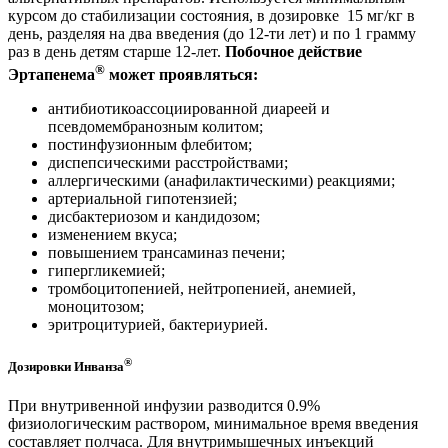
курсом до стабилизации состояния, в дозировке 15 мг/кг в
день, разделяя на два введения (до 12-ти лет) и по 1 грамму
раз в день детям старше 12-лет.
Побочное действие
®
Эртапенема
может проявляться:
антибиотикоассоциированной диареей и
псевдомембранозным колитом;
постинфузионным флебитом;
диспепсическими расстройствами;
аллергическими (анафилактическими) реакциями;
артериальной гипотензией;
дисбактериозом и кандидозом;
изменением вкуса;
повышением трансаминаз печени;
гипергликемией;
тромбоцитопенией, нейтропенией, анемией,
моноцитозом;
эритроцитурией, бактериурией.
®
Дозировки Инванза
При внутривенной инфузии разводится 0.9%
физиологическим раствором, минимальное время введения
составляет полчаса. Для внутримышечных инъекций