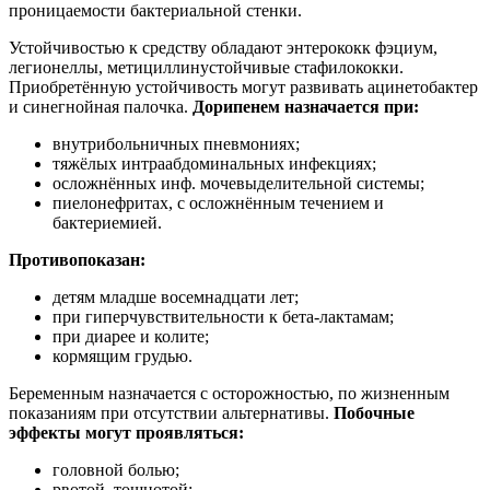
проницаемости бактериальной стенки.
Устойчивостью к средству обладают энтерококк фэциум,
легионеллы, метициллинустойчивые стафилококки.
Приобретённую устойчивость могут развивать ацинетобактер
и синегнойная палочка.
Дорипенем назначается при:
внутрибольничных пневмониях;
тяжёлых интраабдоминальных инфекциях;
осложнённых инф. мочевыделительной системы;
пиелонефритах, с осложнённым течением и
бактериемией.
Противопоказан:
детям младше восемнадцати лет;
при гиперчувствительности к бета-лактамам;
при диарее и колите;
кормящим грудью.
Беременным назначается с осторожностью, по жизненным
показаниям при отсутствии альтернативы.
Побочные
эффекты могут проявляться:
головной болью;
рвотой, тошнотой;