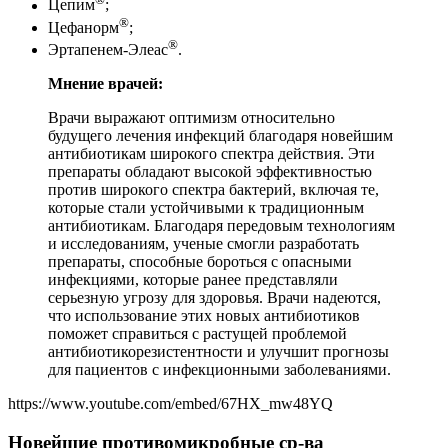
Цепим
;
®
Цефанорм
;
®
Эртапенем-Элеас
.
Мнение врачей:
Врачи выражают оптимизм относительно
будущего лечения инфекций благодаря новейшим
антибиотикам широкого спектра действия. Эти
препараты обладают высокой эффективностью
против широкого спектра бактерий, включая те,
которые стали устойчивыми к традиционным
антибиотикам. Благодаря передовым технологиям
и исследованиям, ученые смогли разработать
препараты, способные бороться с опасными
инфекциями, которые ранее представляли
серьезную угрозу для здоровья. Врачи надеются,
что использование этих новых антибиотиков
поможет справиться с растущей проблемой
антибиотикорезистентности и улучшит прогнозы
для пациентов с инфекционными заболеваниями.
https://www.youtube.com/embed/67HX_mw48YQ
Новейшие противомикробные ср-ва