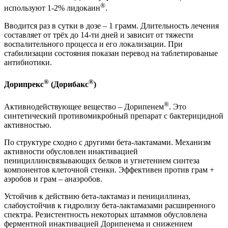
®
используют 1-2% лидокаин
.
Вводится раз в сутки в дозе – 1 грамм. Длительность лечения
составляет от трёх до 14-ти дней и зависит от тяжести
воспалительного процесса и его локализации. При
стабилизации состояния показан перевод на таблетированые
антибиотики.
®
®
Дорипрекс
(Дорибакс
)
®
Активнодействующее вещество – Дорипенем
. Это
синтетический противомикробный препарат с бактерицидной
активностью.
По структуре сходно с другими бета-лактамами. Механизм
активности обусловлен инактивацией
пенициллинсвязывающих белков и угнетением синтеза
компонентов клеточной стенки. Эффективен против грам +
аэробов и грам – анаэробов.
Устойчив к действию бета-лактамаз и пенициллиназ,
слабоустойчив к гидролизу бета-лактамазами расширенного
спектра. Резистентность некоторых штаммов обусловлена
ферментной инактивацией Дорипенема и снижением