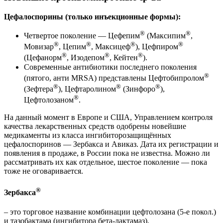
Цефалоспорины (только инъекционные формы):
®
®
Четвертое поколение — Цефепим
(Максипим
,
®
®
®
®
Мовизар
, Цепим
, Максицеф
), Цефпиром
®
®
®
(Цефанорм
, Изодепом
, Кейтен
).
Современные антибиотики последнего поколения
®
(пятого, анти MRSA) представлены Цефтобипролом
®
®
®
(Зефтера
), Цефтаролином
(Зинфоро
),
®
Цефтолозаном
.
На данный момент в Европе и США, Управлением контроля
качества лекарственных средств одобрены новейшие
медикаменты из класса ингибиторозащищённых
цефалоспоринов — Зербакса и Авиказ. Дата их регистрации и
появления в продаже, в России пока не известна. Можно ли
рассматривать их как отдельное, шестое поколение — пока
тоже не оговаривается.
®
Зербакса
– это торговое название комбинации цефтолозана (5-е покол.)
и тазобактама (ингибитора бета-лактамаз).