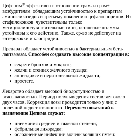
®
Цефепим
эффективен в отношении грам- и грам+
возбудителям, обладающим устойчивостью к препаратам
аминогликозидов и третьему поколению цефалоспоринов. Из
стафилококков, чувствительны только
метициллиночувствительные типы, остальные штаммы
устойчивы к его действию. Также, ср-во не действует на
энтерококки и клостридии.
Препарат обладает устойчивостью к бактериальным бета-
лактамазам.
Способен создавать высокие концентрации в:
секрете бронхов и мокроте;
желчи и стенках жёлчного пузыря;
аппендиксе и перитонеальной жидкости;
простате.
Лекарство обладает высокой биодоступностью и
всасываемостью. Период полувыведения составляет около
двух часов. Коррекция дозы проводится только у лиц с
почечной недостаточностью.
Перечнем показаний к
назначению Цепима служат:
пневмония средней и тяжёлой степени;
фебрильная лихорадка;
осложнённые инфекции мочевыводящих путей;