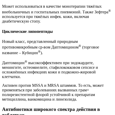
Может использоваться в качестве монотерапии тяжёлых
®
внебольничных и госпитальных пневмоний. Также Зефтера
используется при тяжёлых инфек. кожи, включая
диабетическую стопу.
Циклические липопептиды
Новый класс, представленный природным
®
противомикробным ср-вом Даптомицином
(торговое
®
название – Кубицин
).
®
Даптомицин
высокоэффективен при эндокардите,
менингите, остеомиелите, стафилококковом сепсисе и
осложнённых инфекциях кожи и подкожно-жировой
клетчатки.
Активен против MSSA и MRSA штаммов. То есть, может
применяться при заболеваниях вызванных грам+
полирезистентной флорой устойчивой к препаратам
метициллина, ванкомицина и линезолида.
Антибиотики широкого спектра действия в
таблетках