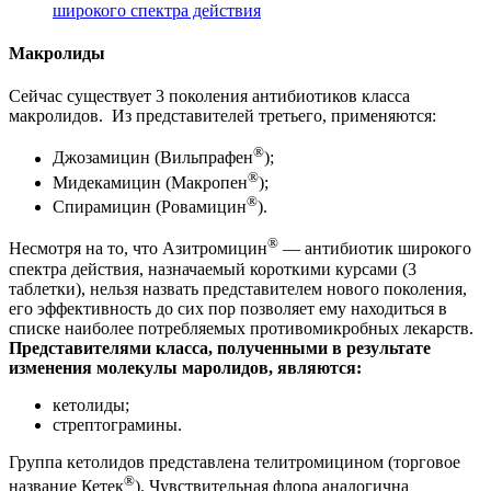
широкого спектра действия
Макролиды
Сейчас существует 3 поколения антибиотиков класса
макролидов. Из представителей третьего, применяются:
®
Джозамицин (Вильпрафен
);
®
Мидекамицин (Макропен
);
®
Спирамицин (Ровамицин
).
®
Несмотря на то, что Азитромицин
— антибиотик широкого
спектра действия, назначаемый короткими курсами (3
таблетки), нельзя назвать представителем нового поколения,
его эффективность до сих пор позволяет ему находиться в
списке наиболее потребляемых противомикробных лекарств.
Представителями класса, полученными в результате
изменения молекулы маролидов, являются:
кетолиды;
стрептограмины.
Группа кетолидов представлена телитромицином (торговое
®
название Кетек
). Чувствительная флора аналогична