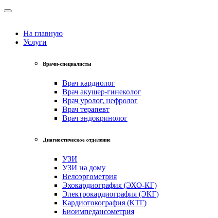
На главную
Услуги
Врачи-специалисты
Врач кардиолог
Врач акушер-гинеколог
Врач уролог, нефролог
Врач терапевт
Врач эндокринолог
Диагностическое отделение
УЗИ
УЗИ на дому
Велоэргометрия
Эхокардиография (ЭХО-КГ)
Электрокардиография (ЭКГ)
Кардиотокография (КТГ)
Биоимпедансометрия