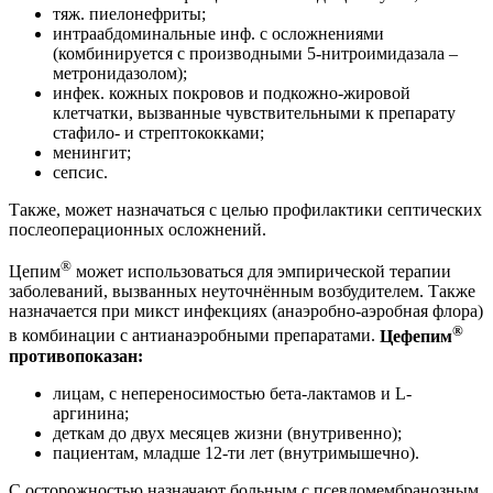
тяж. пиелонефриты;
интраабдоминальные инф. с осложнениями
(комбинируется с производными 5-нитроимидазала –
метронидазолом);
инфек. кожных покровов и подкожно-жировой
клетчатки, вызванные чувствительными к препарату
стафило- и стрептококками;
менингит;
сепсис.
Также, может назначаться с целью профилактики септических
послеоперационных осложнений.
®
Цепим
может использоваться для эмпирической терапии
заболеваний, вызванных неуточнённым возбудителем. Также
назначается при микст инфекциях (анаэробно-аэробная флора)
®
в комбинации с антианаэробными препаратами.
Цефепим
противопоказан:
лицам, с непереносимостью бета-лактамов и L-
аргинина;
деткам до двух месяцев жизни (внутривенно);
пациентам, младше 12-ти лет (внутримышечно).
С осторожностью назначают больным с псевдомембранозным