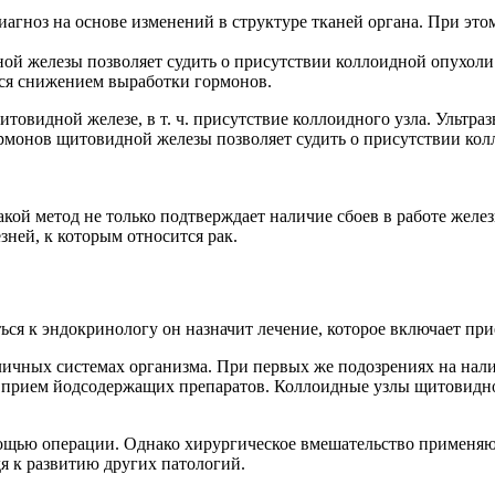
диагноз на основе изменений в структуре тканей органа. При эт
ной железы позволяет судить о присутствии коллоидной опухо
тся снижением выработки гормонов.
видной железе, в т. ч. присутствие коллоидного узла. Ультраз
ормонов щитовидной железы позволяет судить о присутствии кол
кой метод не только подтверждает наличие сбоев в работе желе
ней, к которым относится рак.
ься к эндокринологу он назначит лечение, которое включает пр
личных системах организма. При первых же подозрениях на нал
ет прием йодсодержащих препаратов. Коллоидные узлы щитовидн
ью операции. Однако хирургическое вмешательство применяют т
я к развитию других патологий.