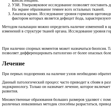
консистенцией.
УЗИ. Ультразвуковое исследование позволяет поставить 
На экране образование темнее всех остальных тканей.
Анализа крови. Исследование уровня гормонов щитовид
фактором которых является дефицит йода, характеризую
Методом пальпации можно определить наличие изменений в щито
изменений в структуре тканей органа. Исследование уровня г
При наличии спорных моментов может назначаться биопсия. Та
позволяет дифференцировать патологию от более опасных болез
Лечение
При первых подозрениях на наличие узлов необходимо обратит
Данный патологический процесс часто приводит к сбоям в раз
эндокринологу. Только он назначает лечение, которое включа
развития.
Множественные образования больших размеров удаляют с помощ
различных инвазивных методик способны разрастаться, привод