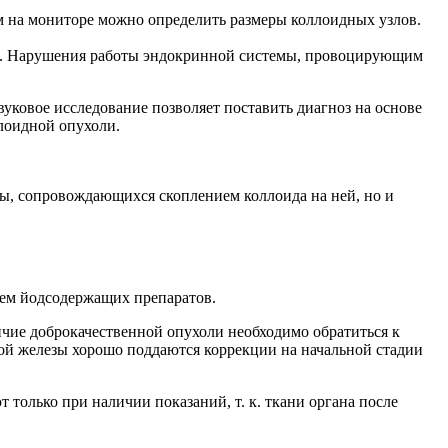
ом на мониторе можно определить размеры коллоидных узлов.
ли. Нарушения работы эндокринной системы, провоцирующим
вуковое исследование позволяет поставить диагноз на основе
лоидной опухоли.
зы, сопровождающихся скоплением коллоида на ней, но и
ием йодсодержащих препаратов.
ичие доброкачественной опухоли необходимо обратиться к
ой железы хорошо поддаются коррекции на начальной стадии
олько при наличии показаний, т. к. ткани органа после