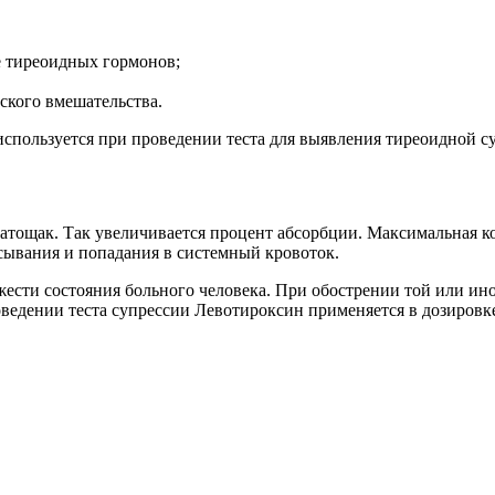
 тиреоидных гормонов;
ского вмешательства.
используется при проведении теста для выявления тиреоидной с
атощак. Так увеличивается процент абсорбции. Максимальная ко
асывания и попадания в системный кровоток.
жести состояния больного человека. При обострении той или иной
роведении теста супрессии Левотироксин применяется в дозировк