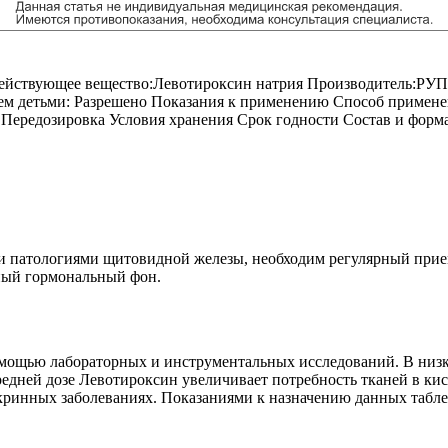
ействующее вещество:
Левотироксин натрия
Производитель:
РУП
ием детьми: Разрешено Показания к применению Способ примен
 Передозировка Условия хранения Срок годности Состав и форм
 патологиями щитовидной железы, необходим регулярный прием 
ный гормональный фон.
омощью лабораторных и инструментальных исследований. В низк
редней дозе Левотироксин увеличивает потребность тканей в кис
ринных заболеваниях. Показаниями к назначению данных табле