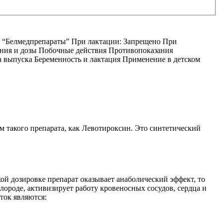
 “Белмедпрепараты”
При лактации: Запрещено При
ения и дозы Побочные действия Противопоказания
а выпуска Беременность и лактация Применение в детском
такого препарата, как Левотироксин. Это синтетический
ой дозировке препарат оказывает анаболический эффект, то
лороде, активизирует работу кровеносных сосудов, сердца и
ток являются: