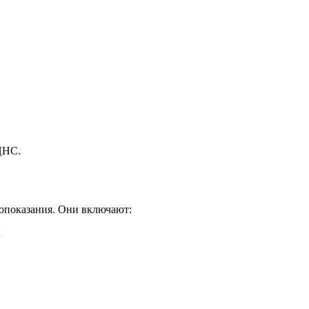
ЦНС.
опоказания. Они включают:
;