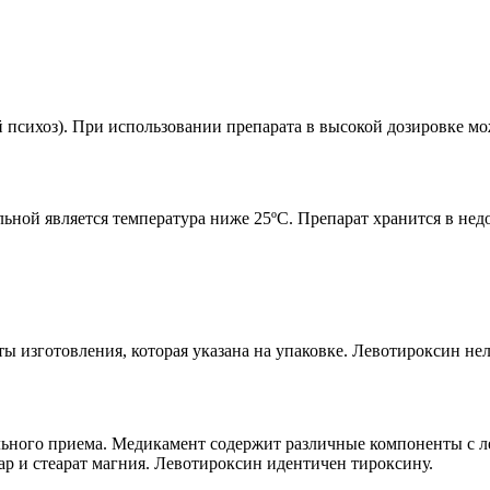
 психоз). При использовании препарата в высокой дозировке м
ьной является температура ниже 25ºC. Препарат хранится в недо
аты изготовления, которая указана на упаковке. Левотироксин нел
льного приема. Медикамент содержит различные компоненты с 
ар и стеарат магния. Левотироксин идентичен тироксину.