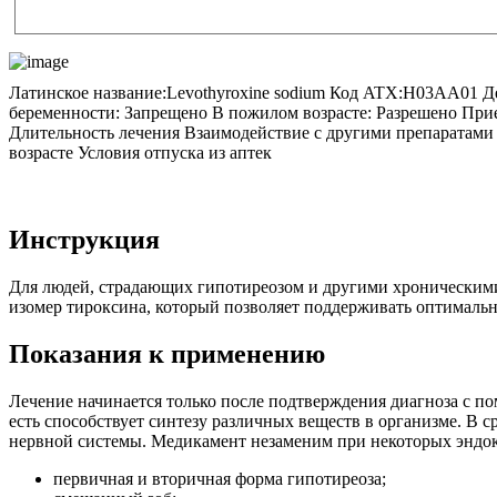
Латинское название:
Levothyroxine sodium
Код ATX:
H03AA01
Д
беременности: Запрещено В пожилом возрасте: Разрешено Пр
Длительность лечения Взаимодействие с другими препаратами
возрасте Условия отпуска из аптек
Инструкция
Для людей, страдающих гипотиреозом и другими хроническими
изомер тироксина, который позволяет поддерживать оптималь
Показания к применению
Лечение начинается только после подтверждения диагноза с п
есть способствует синтезу различных веществ в организме. В с
нервной системы. Медикамент незаменим при некоторых эндок
первичная и вторичная форма гипотиреоза;