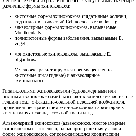
Ленточные черви из рода Echinococcus могут вызывать четыре
различные формы эхинококкоза:
кистозные формы эхинококкоза (гидатидные болезни,
гидатидоз, вызываемый Echinococcus granulosus);
альвеолярные формы эхинококкоза, вызываемые
Multilocularis;
поликистозные формы заболевания, вызываемые E.
vogeli;
монокистозные эхинококкозы, вызываемые E.
oligarthrus.
У человека регистрируются преимущественно
кистозные (гидатидные) и альвеолярные
эхинококкозы.
Гидатидозными эхинококкозами (однокамерными или
цистными эхинококкозами) называют хронические зоонозные
гельминтозы, с фекально-оральной передачей возбудителя,
проявляющиеся развитием эхинококкозных паразитарных
кист в тканях печени, легочной ткани и т.д.
Альвеолярный эхинококкоз (альвеококкоз, многокамерные
эхинококкозы) – это еще одна распространенная у людей
форма эхинококкозов, сопровождающаяся хроническим