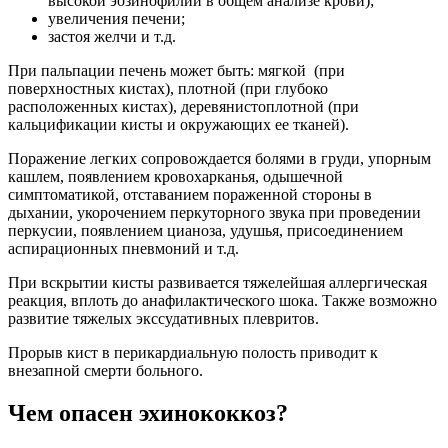
высокой эозинофилии в общем анализе крови);
увеличения печени;
застоя желчи и т.д.
При пальпации печень может быть: мягкой (при
поверхностных кистах), плотной (при глубоко
расположенных кистах), деревянистоплотной (при
кальцификации кисты и окружающих ее тканей).
Поражение легких сопровождается болями в груди, упорным
кашлем, появлением кровохарканья, одышечной
симптоматикой, отставанием пораженной стороны в
дыхании, укорочением перкуторного звука при проведении
перкусии, появлением цианоза, удушья, присоединением
аспирационных пневмоний и т.д.
При вскрытии кисты развивается тяжелейшая аллергическая
реакция, вплоть до анафилактического шока. Также возможно
развитие тяжелых экссудативных плевритов.
Прорыв кист в перикардиальную полость приводит к
внезапной смерти больного.
Чем опасен эхинококкоз?