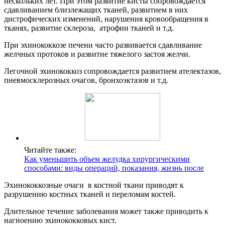
нескольких лет. При этом развитие кисты сопровождается
сдавливанием близлежащих тканей, развитием в них
дистрофических изменений, нарушения кровообращения в
тканях, развитие склероза, атрофии тканей и т.д.
При эхинококкозе печени часто развивается сдавливание
желчных протоков и развитие тяжелого застоя желчи.
Легочной эхинококкоз сопровождается развитием ателектазов,
пневмосклерозных очагов, бронхоэктазов и т.д.
Читайте также:
Как уменьшить объем желудка хирургическими
способами: виды операций, показания, жизнь после
Эхинококкозные очаги в костной ткани приводят к
разрушению костных тканей и переломам костей.
Длительное течение заболевания может также приводить к
нагноению эхинококковых кист.