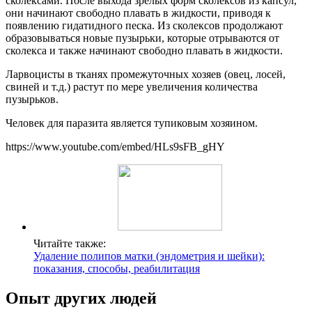
сколексами. После выхода зрелых форм сколексов из капсул,
они начинают свободно плавать в жидкости, приводя к
появлению гидатидного песка. Из сколексов продолжают
образовываться новые пузырьки, которые отрываются от
сколекса и также начинают свободно плавать в жидкости.
Ларвоцисты в тканях промежуточных хозяев (овец, лосей,
свиней и т.д.) растут по мере увеличения количества
пузырьков.
Человек для паразита является тупиковым хозяином.
https://www.youtube.com/embed/HLs9sFB_gHY
Читайте также:
Удаление полипов матки (эндометрия и шейки):
показания, способы, реабилитация
Опыт других людей