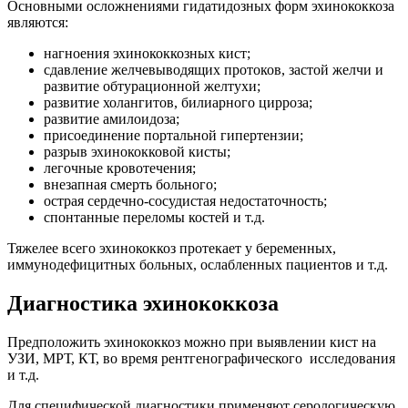
Основными осложнениями гидатидозных форм эхинококкоза
являются:
нагноения эхинококкозных кист;
сдавление желчевыводящих протоков, застой желчи и
развитие обтурационной желтухи;
развитие холангитов, билиарного цирроза;
развитие амилоидоза;
присоединение портальной гипертензии;
разрыв эхинококковой кисты;
легочные кровотечения;
внезапная смерть больного;
острая сердечно-сосудистая недостаточность;
спонтанные переломы костей и т.д.
Тяжелее всего эхинококкоз протекает у беременных,
иммунодефицитных больных, ослабленных пациентов и т.д.
Диагностика эхинококкоза
Предположить эхинококкоз можно при выявлении кист на
УЗИ, МРТ, КТ, во время рентгенографического исследования
и т.д.
Для специфической диагностики применяют серологическую