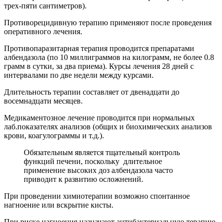
трех-пяти сантиметров).
Противорецидивную терапию применяют после проведения
оперативного лечения.
Противопаразитарная терапия проводится препаратами
албендазола (по 10 миллиграммов на килограмм, не более 0.8
грамм в сутки, за два приема). Курсы лечения 28 дней с
интервалами по две недели между курсами.
Длительность терапии составляет от двенадцати до
восемнадцати месяцев.
Медикаментозное лечение проводится при нормальных
лаб.показателях анализов (общих и биохимических анализов
крови, коагулограммы и т.д.).
Обязательным является тщательный контроль
функций печени, поскольку длительное
применение высоких доз албендазола часто
приводит к развитию осложнений.
При проведении химиотерапии возможно спонтанное
нагноение или вскрытие кисты.
При риске нагноения назначают антибактериальную терапию.