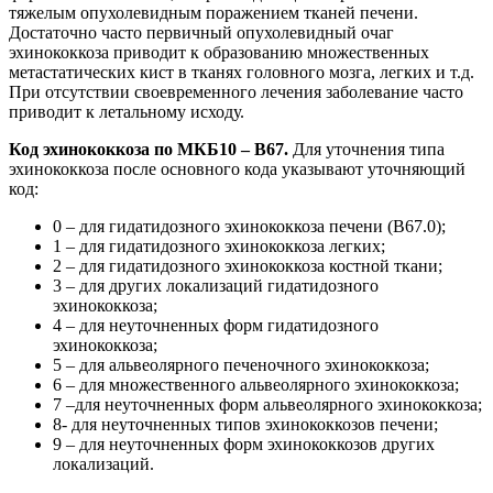
тяжелым опухолевидным поражением тканей печени.
Достаточно часто первичный опухолевидный очаг
эхинококкоза приводит к образованию множественных
метастатических кист в тканях головного мозга, легких и т.д.
При отсутствии своевременного лечения заболевание часто
приводит к летальному исходу.
Код эхинококкоза по МКБ10 – В67.
Для уточнения типа
эхинококкоза после основного кода указывают уточняющий
код:
0 – для гидатидозного эхинококкоза печени (В67.0);
1 – для гидатидозного эхинококкоза легких;
2 – для гидатидозного эхинококкоза костной ткани;
3 – для других локализаций гидатидозного
эхинококкоза;
4 – для неуточненных форм гидатидозного
эхинококкоза;
5 – для альвеолярного печеночного эхинококкоза;
6 – для множественного альвеолярного эхинококкоза;
7 –для неуточненных форм альвеолярного эхинококкоза;
8- для неуточненных типов эхинококкозов печени;
9 – для неуточненных форм эхинококкозов других
локализаций.