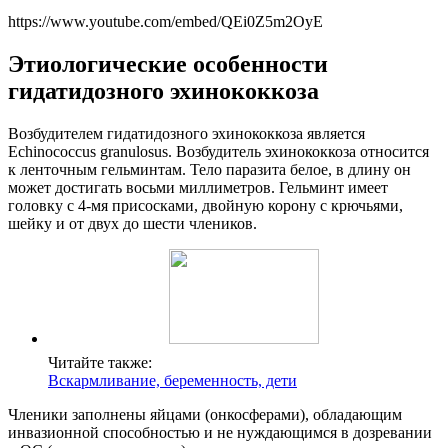
https://www.youtube.com/embed/QEi0Z5m2OyE
Этиологические особенности
гидатидозного эхинококкоза
Возбудителем гидатидозного эхинококкоза является
Echinococcus granulosus. Возбудитель эхинококкоза относится
к ленточным гельминтам. Тело паразита белое, в длину он
может достигать восьми миллиметров. Гельминт имеет
головку с 4-мя присосками, двойную корону с крючьями,
шейку и от двух до шести члеников.
Читайте также:
Вскармливание, беременность, дети
Членики заполнены яйцами (онкосферами), обладающим
инвазионной способностью и не нуждающимся в дозревании