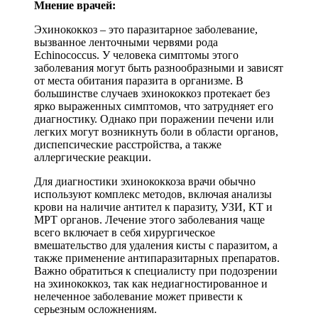
Мнение врачей:
Эхинококкоз – это паразитарное заболевание,
вызванное ленточными червями рода
Echinococcus. У человека симптомы этого
заболевания могут быть разнообразными и зависят
от места обитания паразита в организме. В
большинстве случаев эхинококкоз протекает без
ярко выраженных симптомов, что затрудняет его
диагностику. Однако при поражении печени или
легких могут возникнуть боли в области органов,
диспепсические расстройства, а также
аллергические реакции.
Для диагностики эхинококкоза врачи обычно
используют комплекс методов, включая анализы
крови на наличие антител к паразиту, УЗИ, КТ и
МРТ органов. Лечение этого заболевания чаще
всего включает в себя хирургическое
вмешательство для удаления кисты с паразитом, а
также применение антипаразитарных препаратов.
Важно обратиться к специалисту при подозрении
на эхинококкоз, так как недиагностированное и
нелеченное заболевание может привести к
серьезным осложнениям.