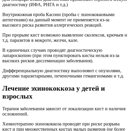
диагностику (ИФА, РНГА и т.д.)
Внутрикожная проба Касони (пробы с эхинококковыми
антигенами) на данный момент не применяется из-за
высокого риска развития аллергических реакций.
При прорыве кист возможно выявление сколексов, крючьев и
т.д. паразитов в мокроте, желчи, кале.
В единичных случаях проводят диагностическую
лапароскопию (при этом пунктировать кисты нельзя из-за
высоких рисков диссеминации заболевания).
Дифференциальную диагностику выполняют с опухолями,
другими паразитарными, печеночными гемангиомами и т.д.
Лечение эхинококкоза у детей и
взрослых
Терапия заболевания зависит от локализации кист и наличия
осложнений.
Химиотерапию эхинококкоза проводят при риске разрыва
кист и при множественных кистах малых размеров (не более