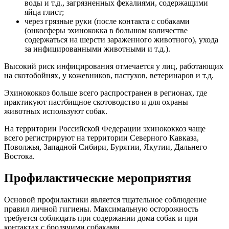
воды и т.д., загрязненных фекалиями, содержащими
яйца глист;
через грязные руки (после контакта с собаками
(онкосферы эхинококка в большом количестве
содержаться на шерсти зараженного животного), ухода
за инфицированными животными и т.д.).
Высокий риск инфицирования отмечается у лиц, работающих
на скотобойнях, у кожевников, пастухов, ветеринаров и т.д.
Эхинококкоз больше всего распространен в регионах, где
практикуют пастбищное скотоводство и для охраны
животных используют собак.
На территории Российской Федерации эхинококкоз чаще
всего регистрируют на территории Северного Кавказа,
Поволжья, Западной Сибири, Бурятии, Якутии, Дальнего
Востока.
Профилактические мероприятия
Основой профилактики является тщательное соблюдение
правил личной гигиены. Максимальную осторожность
требуется соблюдать при содержании дома собак и при
контактах с бродячими собаками.