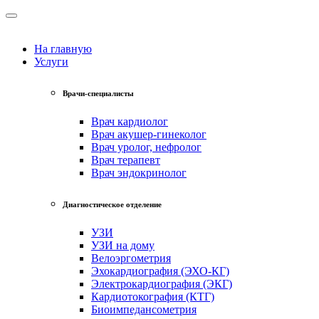
На главную
Услуги
Врачи-специалисты
Врач кардиолог
Врач акушер-гинеколог
Врач уролог, нефролог
Врач терапевт
Врач эндокринолог
Диагностическое отделение
УЗИ
УЗИ на дому
Велоэргометрия
Эхокардиография (ЭХО-КГ)
Электрокардиография (ЭКГ)
Кардиотокография (КТГ)
Биоимпедансометрия