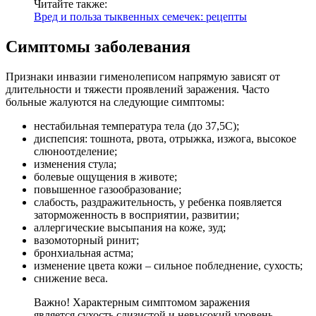
Читайте также:
Вред и польза тыквенных семечек: рецепты
Симптомы заболевания
Признаки инвазии гименолеписом напрямую зависят от
длительности и тяжести проявлений заражения. Часто
больные жалуются на следующие симптомы:
нестабильная температура тела (до 37,5С);
диспепсия: тошнота, рвота, отрыжка, изжога, высокое
слюноотделение;
изменения стула;
болевые ощущения в животе;
повышенное газообразование;
слабость, раздражительность, у ребенка появляется
заторможенность в восприятии, развитии;
аллергические высыпания на коже, зуд;
вазомоторный ринит;
бронхиальная астма;
изменение цвета кожи – сильное побледнение, сухость;
снижение веса.
Важно! Характерным симптомом заражения
является сухость слизистой и невысокий уровень