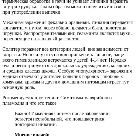
термическая обработка в печи не убивает личинки паразита
внутри хрущака. Таким образом можно получить инвазию
при употреблении выпечки.
Механизм заражения фекально-оральный. Инвазия передается
контактным путем, через общие предметы быта, полотенца,
игрушки. Распространителями яиц гельминта являются мухи,
переносящие на лапках яйца глистов.
Солитер поражает все категории людей, вне зависимости от
возраста. Но в силу отсутствия привычки к гигиене, чаще
всего гименолепидоз встречается у детей 4-14 лет. Нередко
очаги регистрируются в дошкольных учреждениях, младших
и средних классах школы. Особую «популярность» заражения
медики отмечают у жителей больших городов – любовь к
хомячкам, крысам и другим домашним питомцам играет тут
основную роль.
Рекомендуем к прочтению:
Симптомы малярийного
плазмодия и что это такое
Важно! Иммунная система после заболевания
остается нестабильной, что повышает риск
повторной инвазии.
Мнение врачей: