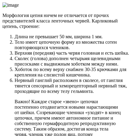
Морфология цепня ничем не отличается от прочих
представителей класса ленточных червей. Карликовый
цепень, строение:
Длина не превышает 50 мм, ширина 1 мм.
Тело имеет цепочную форму из множества сотен
повторяющихся члеников.
Верхняя (передняя) часть червя головная и есть шейка.
Сколес (голова) дополнен четырьмя щелевидными
присосками с выдвижным хоботком между ними.
Хоботок по всему верху снабжен 30-35 крючками для
крепления на слизистой кишечника.
Нервный ганглий расположен в сколесе, от ганглия
тянется сенсорный и хеморецепторный нервный тяж,
проходящие по всему телу гельминта.
Важно! Каждое старое «звено» цепочки
постепенно отодвигается новыми нарастающими
от шейки. Созревающие членики «уходят» в конец
цепочки, причем имеют автономное питание и
собственную гермафродитную репродуктивную
систему. Таким образом, достигая конца тела
червя, членик уже полон яиц, потому