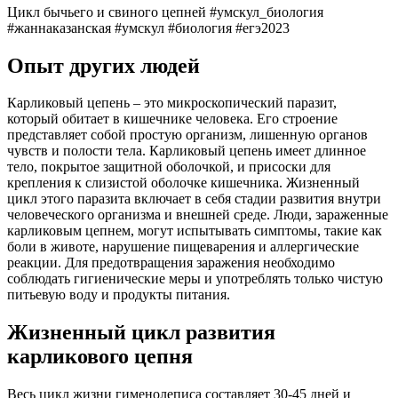
Цикл бычьего и свиного цепней #умскул_биология
#жаннаказанская #умскул #биология #егэ2023
Опыт других людей
Карликовый цепень – это микроскопический паразит,
который обитает в кишечнике человека. Его строение
представляет собой простую организм, лишенную органов
чувств и полости тела. Карликовый цепень имеет длинное
тело, покрытое защитной оболочкой, и присоски для
крепления к слизистой оболочке кишечника. Жизненный
цикл этого паразита включает в себя стадии развития внутри
человеческого организма и внешней среде. Люди, зараженные
карликовым цепнем, могут испытывать симптомы, такие как
боли в животе, нарушение пищеварения и аллергические
реакции. Для предотвращения заражения необходимо
соблюдать гигиенические меры и употреблять только чистую
питьевую воду и продукты питания.
Жизненный цикл развития
карликового цепня
Весь цикл жизни гименолеписа составляет 30-45 дней и