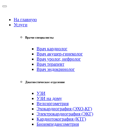
На главную
Услуги
Врачи-специалисты
Врач кардиолог
Врач акушер-гинеколог
Врач уролог, нефролог
Врач терапевт
Врач эндокринолог
Диагностическое отделение
УЗИ
УЗИ на дому
Велоэргометрия
Эхокардиография (ЭХО-КГ)
Электрокардиография (ЭКГ)
Кардиотокография (КТГ)
Биоимпедансометрия