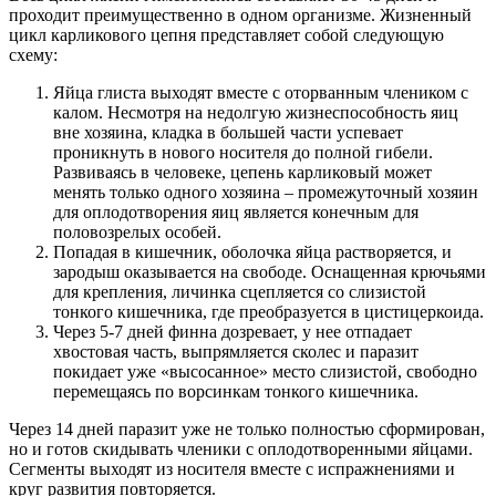
проходит преимущественно в одном организме. Жизненный
цикл карликового цепня представляет собой следующую
схему:
Яйца глиста выходят вместе с оторванным члеником с
калом. Несмотря на недолгую жизнеспособность яиц
вне хозяина, кладка в большей части успевает
проникнуть в нового носителя до полной гибели.
Развиваясь в человеке, цепень карликовый может
менять только одного хозяина – промежуточный хозяин
для оплодотворения яиц является конечным для
половозрелых особей.
Попадая в кишечник, оболочка яйца растворяется, и
зародыш оказывается на свободе. Оснащенная крючьями
для крепления, личинка сцепляется со слизистой
тонкого кишечника, где преобразуется в цистицеркоида.
Через 5-7 дней финна дозревает, у нее отпадает
хвостовая часть, выпрямляется сколес и паразит
покидает уже «высосанное» место слизистой, свободно
перемещаясь по ворсинкам тонкого кишечника.
Через 14 дней паразит уже не только полностью сформирован,
но и готов скидывать членики с оплодотворенными яйцами.
Сегменты выходят из носителя вместе с испражнениями и
круг развития повторяется.