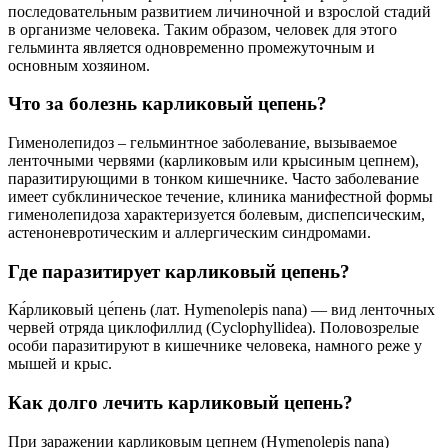
последовательным развитием личиночной и взрослой стадий
в организме человека. Таким образом, человек для этого
гельминта является одновременно промежуточным и
основным хозяином.
Что за болезнь карликовый цепень?
Гименолепидоз – гельминтное заболевание, вызываемое
ленточными червями (карликовым или крысиным цепнем),
паразитирующими в тонком кишечнике. Часто заболевание
имеет субклиническое течение, клиника манифестной формы
гименолепидоза характеризуется болевым, диспепсическим,
астеноневротическим и аллергическим синдромами.
Где паразитирует карликовый цепень?
Ка́рликовый це́пень (лат. Hymenolepis nana) — вид ленточных
червей отряда циклофиллид (Cyclophyllidea). Половозрелые
особи паразитируют в кишечнике человека, намного реже у
мышей и крыс.
Как долго лечить карликовый цепень?
При заражении карликовым цепнем (Hymenolepis nana)