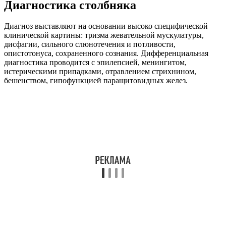
необходимости профилактической ревакцинации у здоровых
людей. Для диагностики столбняка его не применяют.
Возбудитель может быть подтвержден бактериоскопически,
при посеве материала из раны. Однако, на практике,
столбнячную культуру из раны удается выделить менее чем в
половине случаев.
При исследовании трупов, возбудителя выделяют из тканей
селезенки.
Лечится ли столбняк?
При своевременном обращении в больницу и раннем
введении сыворотки – да.
При легком течении болезни (только у иммунизированных
лиц) прогноз благоприятный.
Тяжелое течение у не вакцинированных больных
сопровождается высоким риском летального исхода. Также
необходимо помнить, что противостолбнячная сыворотка
эффективна только, если ее ввели не позднее чем в течении
тридцати часов после начала болезни.