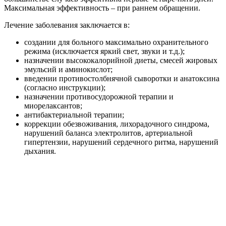
Частые вопросы
Как понять что у тебя столбняк?
Спазм челюсти или невозможность открыть рот, внезапные
болезненные мышечные спазмы, часто провоцируемые
случайными шумами, затрудненное глотание, конвульсии,
головная боль, высокая температура и потоотделение,
изменение показателей кровяного давления и учащенное
сердцебиение.
Что происходит с человеком когда у него
столбняк?
Попадая в рану, бактерии начинают вырабатывать токсин,
который оказывает влияние нервную систему, приводя к
тяжелым мышечным спазмам и судорогам. По мере развития
болезни спазм мышц вызывает серьезные проблемы с
дыханием и в конечном итоге может привести к летальному
исходу.
Как распознать столбняк на ранних стадиях?