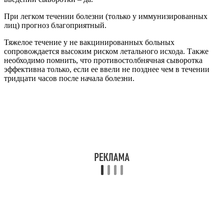
Первая помощь заключается в:
промывании раны перекисью водорода (рану следует
обильно промыть перекисью, давая стекать
образующейся пене);
обработке раны и кожи вокруг йодом или раствором
бриллиантовой зелени;
наложении не тугой, стерильной повязки;
обращении в травмпункт.
Важным моментом в профилактике столбняка является
хирургическая обработка раны и ее обкалывание
противостолбнячной сывороткой. Хирургическая обработка в
большинстве случаев эффективна первые четыре-пять дней.
Максимальная эффективность – при раннем обращении.
Лечение заболевания заключается в:
создании для больного максимально охранительного
режима (исключается яркий свет, звуки и т.д.);
назначении высококалорийной диеты, смесей жировых
эмульсий и аминокислот;
введении противостолбнячной сыворотки и анатоксина
(согласно инструкции);