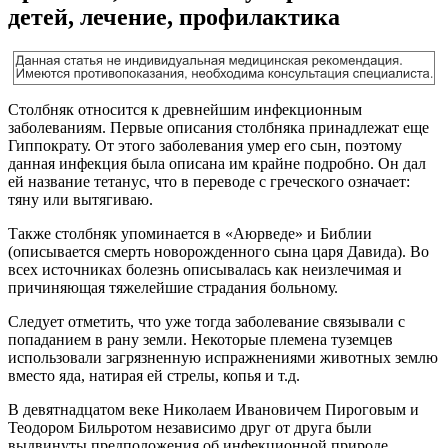
детей, лечение, профилактика
Столбняк относится к древнейшим инфекционным
заболеваниям. Первые описания столбняка принадлежат еще
Гиппократу. От этого заболевания умер его сын, поэтому
данная инфекция была описана им крайне подробно. Он дал
ей название тетанус, что в переводе с греческого означает:
тяну или вытягиваю.
Также столбняк упоминается в «Аюрведе» и Библии
(описывается смерть новорожденного сына царя Давида). Во
всех источниках болезнь описывалась как неизлечимая и
причиняющая тяжелейшие страдания больному.
Следует отметить, что уже тогда заболевание связывали с
попаданием в рану земли. Некоторые племена туземцев
использовали загрязненную испражнениями животных землю
вместо яда, натирая ей стрелы, копья и т.д.
В девятнадцатом веке Николаем Ивановичем Пироговым и
Теодором Бильротом независимо друг от друга были
выдвинуты предположения об инфекционной природе