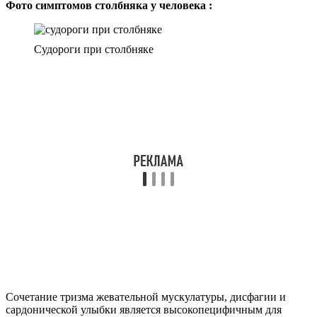
Фото симптомов столбняка у человека :
Судороги при столбняке
Сочетание тризма жевательной мускулатуры, дисфагии и
сардонической улыбки является высокопецифичным для
столбняка и не встречается при других заболеваниях.
Сардоническая улыбка
В течение нескольких дней присоединяется спазм
затылочных, спинных, брюшных мышц, а также мышц
конечностей.
За счет выраженного гипертонуса мышц, тело пациента со
столбняком принимает причудливые позы. Наиболее
специфичным является опистотонус (пациент прикасается к
кровати только затылком и пятками) и эмпростотонус
(выгибание туловища вверх). Также возможен
плевростотонус (выгибание тела в одну сторону).