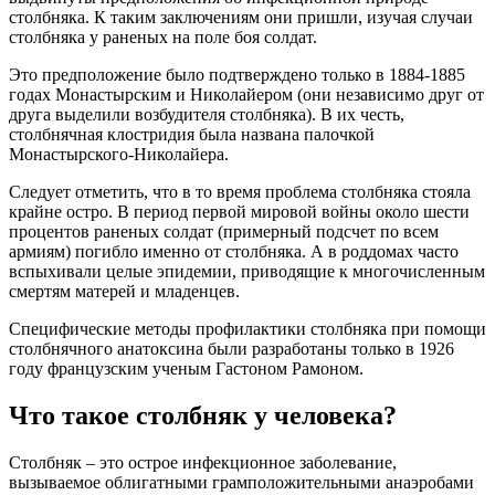
столбняка. К таким заключениям они пришли, изучая случаи
столбняка у раненых на поле боя солдат.
Это предположение было подтверждено только в 1884-1885
годах Монастырским и Николайером (они независимо друг от
друга выделили возбудителя столбняка). В их честь,
столбнячная клостридия была названа палочкой
Монастырского-Николайера.
Следует отметить, что в то время проблема столбняка стояла
крайне остро. В период первой мировой войны около шести
процентов раненых солдат (примерный подсчет по всем
армиям) погибло именно от столбняка. А в роддомах часто
вспыхивали целые эпидемии, приводящие к многочисленным
смертям матерей и младенцев.
Специфические методы профилактики столбняка при помощи
столбнячного анатоксина были разработаны только в 1926
году французским ученым Гастоном Рамоном.
Что такое столбняк у человека?
Столбняк – это острое инфекционное заболевание,
вызываемое облигатными грамположительными анаэробами