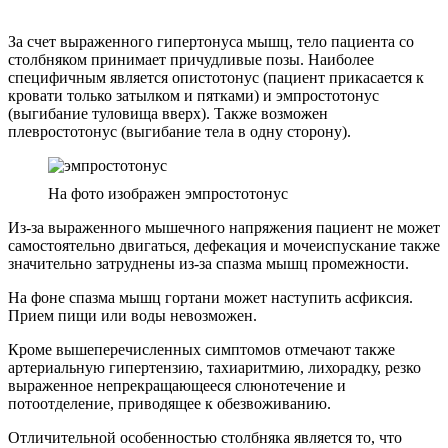
При инкубационном периоде от двух до трех недель
развивается среднетяжелая форма. Она сопровождается
короткими приступами судорог 1-2 раза в час. Острая
(судорожная) фаза заболевания длится около трех недель.
При коротком инкубационном периоде (от 9 до 15 суток)
характерно тяжелое течение, сопровождающееся частыми
(иногда каждые пять-десять минут), продолжительными (от
минуты до трех) судорогами. Судорожный припадок
сопровождается присоединением бактериальной инфекции,
тяжелыми нарушениями сердечного ритма, асфиксией и т.д.
Период острой симптоматики может длиться более трех
недель.
Для очень тяжелого течения характерно сокращение
инкубационного периода (менее недели), постоянные
судорожные приступы, асфиксия, полиорганная
недостаточность и, как правило, летальный исход.
Специфические формы столбняка
При ранах головы и лицевой области могут развиваться
местные формы столбняка Розе. При этом отмечаются тризм
жевательной мускулатуры, сардоническая улыбка, ригидность