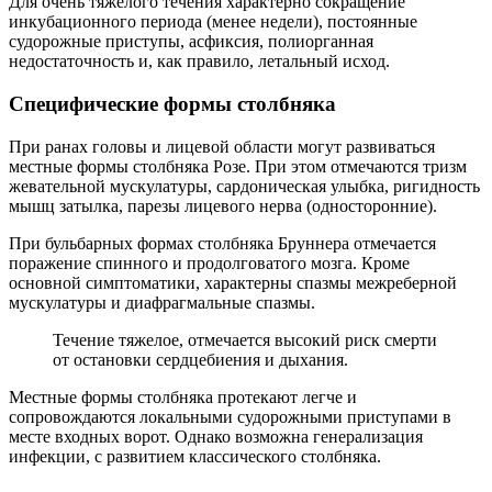
Лабораторная диагностика играет второстепенную роль.
Экспресс анализ на столбняк не разработан. Серологические
методы неэффективны, так как на токсин не вырабатывается
иммунный ответ.
Такое исследование, как анализ на антитела к столбняку и
дифтерии может использоваться только при определении