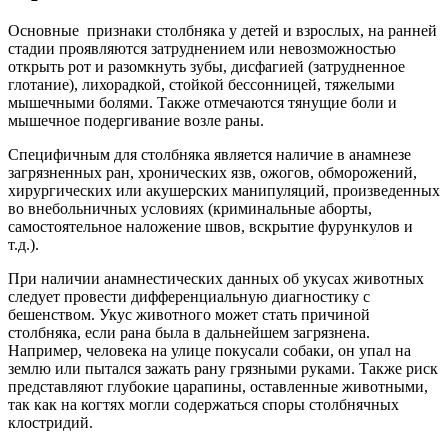
Основные признаки столбняка у детей и взрослых, на ранней
стадии проявляются затруднением или невозможностью
открыть рот и разомкнуть зубы, дисфагией (затрудненное
глотание), лихорадкой, стойкой бессонницей, тяжелыми
мышечными болями. Также отмечаются тянущие боли и
мышечное подергивание возле раны.
Специфичным для столбняка является наличие в анамнезе
загрязненных ран, хронических язв, ожогов, обморожений,
хирургических или акушерских манипуляций, произведенных
во внебольничных условиях (криминальные аборты,
самостоятельное наложение швов, вскрытие фурункулов и
т.д.).
При наличии анамнестических данных об укусах животных
следует провести дифференциальную диагностику с
бешенством. Укус животного может стать причиной
столбняка, если рана была в дальнейшем загрязнена.
Например, человека на улице покусали собаки, он упал на
землю или пытался зажать рану грязными руками. Также риск
представляют глубокие царапины, оставленные животными,
так как на когтях могли содержаться споры столбнячных
клостридий.