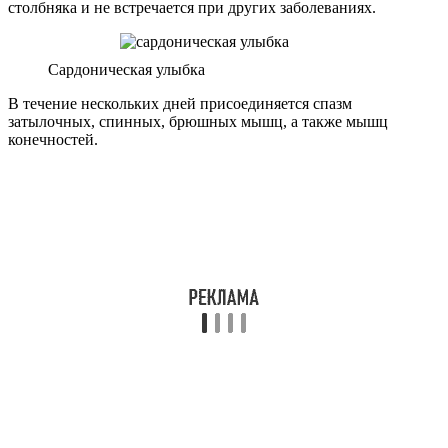
На фото изображен эмпростотонус
Из-за выраженного мышечного напряжения пациент не может
самостоятельно двигаться, дефекация и мочеиспускание также
значительно затруднены из-за спазма мышц промежности.
На фоне спазма мышц гортани может наступить асфиксия.
Прием пищи или воды невозможен.
Кроме вышеперечисленных симптомов отмечают также
артериальную гипертензию, тахиаритмию, лихорадку, резко
выраженное непрекращающееся слюнотечение и
потоотделение, приводящее к обезвоживанию.
Отличительной особенностью столбняка является то, что
пациент находится в сознании и полностью осознает все
происходящее. Для столбняка не характерны потери сознания,
галлюцинации, бред, заторможенность и т.д.
Длительность болезни зависит от степени ее тяжести. При
легком течении приступы судорог либо полностью
отсутствуют, либо отмечаются крайне редко. Остальные
симптомы длятся около двух –трех недель. Для легкого
течения характерен предшествующий инкубационный период
от трех до четырех недель.