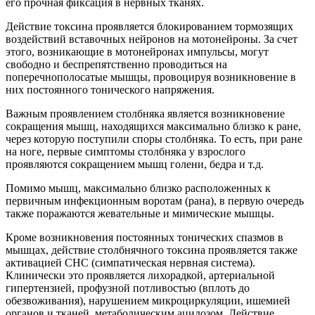
его прочная фиксация в нервных тканях.
Действие токсина проявляется блокированием тормозящих
воздействий вставочных нейронов на мотонейроны. За счет
этого, возникающие в мотонейронах импульсы, могут
свободно и беспрепятственно проводиться на
поперечнополосатые мышцы, провоцируя возникновение в
них постоянного тонического напряжения.
Важным проявлением столбняка является возникновение
сокращения мышц, находящихся максимально близко к ране,
через которую поступили споры столбняка. То есть, при ране
на ноге, первые симптомы столбняка у взрослого
проявляются сокращением мышц голени, бедра и т.д.
Помимо мышц, максимально близко расположенных к
первичным инфекционным воротам (рана), в первую очередь
также поражаются жевательные и мимические мышцы.
Кроме возникновения постоянных тонических спазмов в
мышцах, действие столбнячного токсина проявляется также
активацией СНС (симпатическая нервная система).
Клинически это проявляется лихорадкой, артериальной
гипертензией, профузной потливостью (вплоть до
обезвоживания), нарушением микроциркуляции, ишемией
органов и тканей, метаболическим ацидозом. Действие