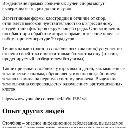
Воздействие прямых солнечных лучей споры могут
выдерживать от трех до пяти суток.
Вегетативные формы клостридий в отличие от спор,
отличается высокой чувствительностью к агрессивному
воздействию факторов окружающей среды. Они мгновенно
погибают при обработке дезрастворами, в течение получаса
гибнут при температуре 70 градусов.
Тетаноспазмин (один из столбнячных токсинов) уступает по
степени своей токсичности только ботулотоксину (токсин,
продуцируемый возбудителем ботулизма).
Такие признаки столбняка у взрослых и детей, как мышечные
тетанические спазмы, обусловлены именно воздействием
тетаноспазмина на нервную систему человека. Выделение
тетанолизина сопровождается разрушением эритроцитарных
клеток.
https://www.youtube.com/embed/Iu5njJ5B1v8
Опыт других людей
Столбняк – опасное инфекционное заболевание, вызываемое