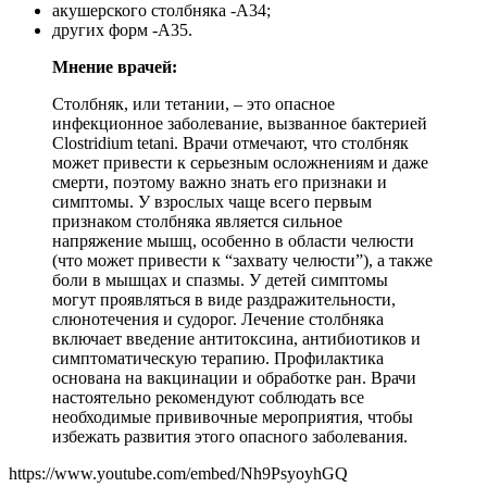
акушерского столбняка -А34;
других форм -А35.
Мнение врачей:
Столбняк, или тетании, – это опасное
инфекционное заболевание, вызванное бактерией
Clostridium tetani. Врачи отмечают, что столбняк
может привести к серьезным осложнениям и даже
смерти, поэтому важно знать его признаки и
симптомы. У взрослых чаще всего первым
признаком столбняка является сильное
напряжение мышц, особенно в области челюсти
(что может привести к “захвату челюсти”), а также
боли в мышцах и спазмы. У детей симптомы
могут проявляться в виде раздражительности,
слюнотечения и судорог. Лечение столбняка
включает введение антитоксина, антибиотиков и
симптоматическую терапию. Профилактика
основана на вакцинации и обработке ран. Врачи
настоятельно рекомендуют соблюдать все
необходимые прививочные мероприятия, чтобы
избежать развития этого опасного заболевания.
https://www.youtube.com/embed/Nh9PsyoyhGQ