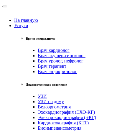
На главную
Услуги
Врачи-специалисты
Врач кардиолог
Врач акушер-гинеколог
Врач уролог, нефролог
Врач терапевт
Врач эндокринолог
Диагностическое отделение
УЗИ
УЗИ на дому
Велоэргометрия
Эхокардиография (ЭХО-КГ)
Электрокардиография (ЭКГ)
Кардиотокография (КТГ)
Биоимпедансометрия