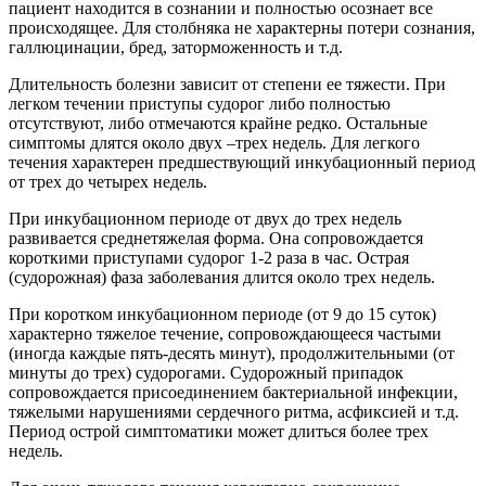
мышц затылка, парезы лицевого нерва (односторонние).
При бульбарных формах столбняка Бруннера отмечается
поражение спинного и продолговатого мозга. Кроме
основной симптоматики, характерны спазмы межреберной
мускулатуры и диафрагмальные спазмы.
Течение тяжелое, отмечается высокий риск смерти
от остановки сердцебиения и дыхания.
Местные формы столбняка протекают легче и
сопровождаются локальными судорожными приступами в
месте входных ворот. Однако возможна генерализация
инфекции, с развитием классического столбняка.
Диагностика столбняка
Диагноз выставляют на основании высоко специфической
клинической картины: тризма жевательной мускулатуры,
дисфагии, сильного слюнотечения и потливости,
опистотонуса, сохраненного сознания. Дифференциальная
диагностика проводится с эпилепсией, менингитом,
истерическими припадками, отравлением стрихнином,
бешенством, гипофункцией паращитовидных желез.