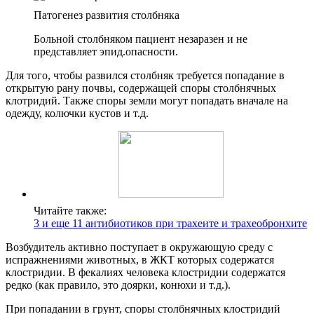
Патогенез развития столбняка
Больной столбняком пациент незаразен и не
представляет эпид.опасности.
Для того, чтобы развился столбняк требуется попадание в
открытую рану почвы, содержащей споры столбнячных
клотридий. Также споры земли могут попадать вначале на
одежду, колючки кустов и т.д.
Читайте также:
3 и еще 11 антибиотиков при трахеите и трахеобронхите
Возбудитель активно поступает в окружающую среду с
испражнениями животных, в ЖКТ которых содержатся
клостридии. В фекалиях человека клостридии содержатся
редко (как правило, это доярки, конюхи и т.д.).
При попадании в грунт, споры столбнячных клостридий