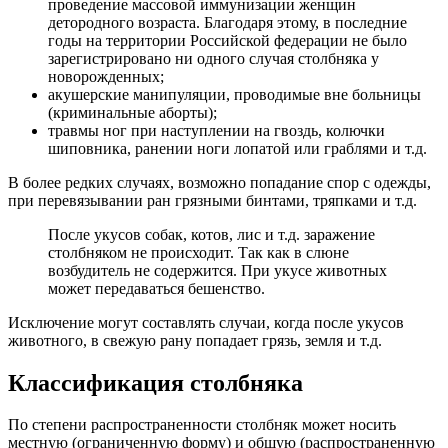
проведение массовой иммунизации женщин
детородного возраста. Благодаря этому, в последние
годы на территории Российской федерации не было
зарегистрировано ни одного случая столбняка у
новорожденных;
акушерские манипуляции, проводимые вне больницы
(криминальные аборты);
травмы ног при наступлении на гвоздь, колючки
шиповника, ранении ноги лопатой или граблями и т.д.
В более редких случаях, возможно попадание спор с одежды,
при перевязывании ран грязными бинтами, тряпками и т.д.
После укусов собак, котов, лис и т.д. заражение
столбняком не происходит. Так как в слюне
возбудитель не содержится. При укусе животных
может передаваться бешенство.
Исключение могут составлять случаи, когда после укусов
животного, в свежую рану попадает грязь, земля и т.д.
Классификация столбняка
По степени распространенности столбняк может носить
местную (ограниченную форму) и общую (распространенную