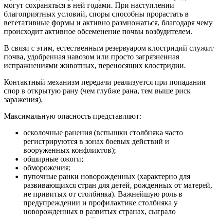
могут сохраняться в ней годами. При наступлении
благоприятных условий, споры способны прорастать в
вегетативные формы и активно размножаться, благодаря чему
происходит активное обсеменение почвы возбудителем.
В связи с этим, естественным резервуаром клостридий служит
почва, удобренная навозом или просто загрязненная
испражнениями животных, переносящих клостридии.
Контактный механизм передачи реализуется при попадании
спор в открытую рану (чем глубже рана, тем выше риск
заражения).
Максимальную опасность представляют:
осколочные ранения (вспышки столбняка часто
регистрируются в зонах боевых действий и
вооруженных конфликтов);
обширные ожоги;
обморожения;
пупочные ранки новорожденных (характерно для
развивающихся стран для детей, рожденных от матерей,
не привитых от столбняка). Важнейшую роль в
предупреждении и профилактике столбняка у
новорожденных в развитых странах, сыграло