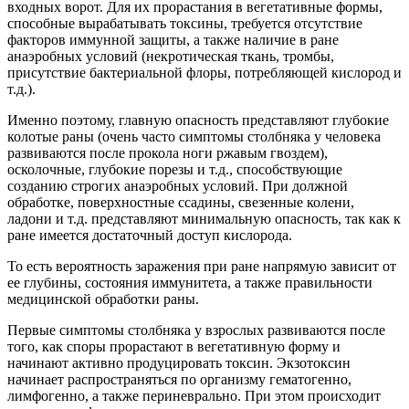
входных ворот. Для их прорастания в вегетативные формы,
способные вырабатывать токсины, требуется отсутствие
факторов иммунной защиты, а также наличие в ране
анаэробных условий (некротическая ткань, тромбы,
присутствие бактериальной флоры, потребляющей кислород и
т.д.).
Именно поэтому, главную опасность представляют глубокие
колотые раны (очень часто симптомы столбняка у человека
развиваются после прокола ноги ржавым гвоздем),
осколочные, глубокие порезы и т.д., способствующие
созданию строгих анаэробных условий. При должной
обработке, поверхностные ссадины, свезенные колени,
ладони и т.д. представляют минимальную опасность, так как к
ране имеется достаточный доступ кислорода.
То есть вероятность заражения при ране напрямую зависит от
ее глубины, состояния иммунитета, а также правильности
медицинской обработки раны.
Первые симптомы столбняка у взрослых развиваются после
того, как споры прорастают в вегетативную форму и
начинают активно продуцировать токсин. Экзотоксин
начинает распространяться по организму гематогенно,
лимфогенно, а также периневрально. При этом происходит