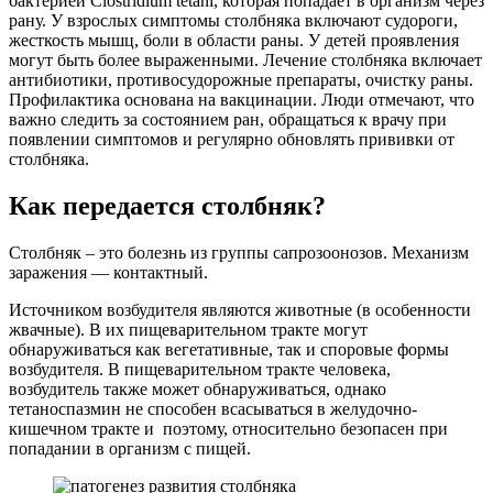
бактерией Clostridium tetani, которая попадает в организм через
рану. У взрослых симптомы столбняка включают судороги,
жесткость мышц, боли в области раны. У детей проявления
могут быть более выраженными. Лечение столбняка включает
антибиотики, противосудорожные препараты, очистку раны.
Профилактика основана на вакцинации. Люди отмечают, что
важно следить за состоянием ран, обращаться к врачу при
появлении симптомов и регулярно обновлять прививки от
столбняка.
Как передается столбняк?
Столбняк – это болезнь из группы сапрозоонозов. Механизм
заражения — контактный.
Источником возбудителя являются животные (в особенности
жвачные). В их пищеварительном тракте могут
обнаруживаться как вегетативные, так и споровые формы
возбудителя. В пищеварительном тракте человека,
возбудитель также может обнаруживаться, однако
тетаноспазмин не способен всасываться в желудочно-
кишечном тракте и поэтому, относительно безопасен при
попадании в организм с пищей.