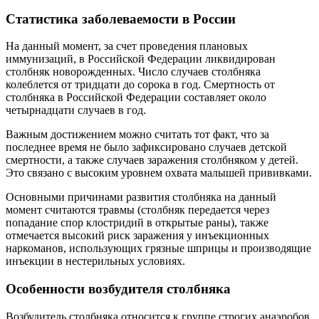
Статистика заболеваемости в России
На данный момент, за счет проведения плановых
иммунизаций, в Российской Федерации ликвидирован
столбняк новорожденных. Число случаев столбняка
колеблется от тридцати до сорока в год. Смертность от
столбняка в Российской Федерации составляет около
четырнадцати случаев в год.
Важным достижением можно считать тот факт, что за
последнее время не было зафиксировано случаев детской
смертности, а также случаев заражения столбняком у детей.
Это связано с высоким уровнем охвата малышей прививками.
Основными причинами развития столбняка на данный
момент считаются травмы (столбняк передается через
попадание спор клостридий в открытые раны), также
отмечается высокий риск заражения у инъекционных
наркоманов, использующих грязные шприцы и производящие
инъекции в нестерильных условиях.
Особенности возбудителя столбняка
Возбудитель столбняка относится к группе строгих анаэробов,