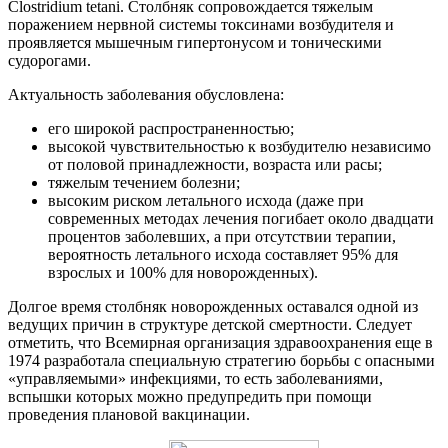
Clostridium tеtani. Столбняк сопровождается тяжелым
поражением нервной системы токсинами возбудителя и
проявляется мышечным гипертонусом и тоническими
судорогами.
Актуальность заболевания обусловлена:
его широкой распространенностью;
высокой чувствительностью к возбудителю независимо
от половой принадлежности, возраста или расы;
тяжелым течением болезни;
высоким риском летального исхода (даже при
современных методах лечения погибает около двадцати
процентов заболевших, а при отсутствии терапии,
вероятность летального исхода составляет 95% для
взрослых и 100% для новорожденных).
Долгое время столбняк новорожденных оставался одной из
ведущих причин в структуре детской смертности. Следует
отметить, что Всемирная организация здравоохранения еще в
1974 разработала специальную стратегию борьбы с опасными
«управляемыми» инфекциями, то есть заболеваниями,
вспышки которых можно предупредить при помощи
проведения плановой вакцинации.