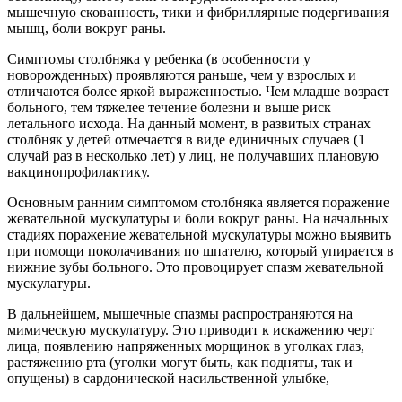
мышечную скованность, тики и фибриллярные подергивания
мышц, боли вокруг раны.
Симптомы столбняка у ребенка (в особенности у
новорожденных) проявляются раньше, чем у взрослых и
отличаются более яркой выраженностью. Чем младше возраст
больного, тем тяжелее течение болезни и выше риск
летального исхода. На данный момент, в развитых странах
столбняк у детей отмечается в виде единичных случаев (1
случай раз в несколько лет) у лиц, не получавших плановую
вакцинопрофилактику.
Основным ранним симптомом столбняка является поражение
жевательной мускулатуры и боли вокруг раны. На начальных
стадиях поражение жевательной мускулатуры можно выявить
при помощи поколачивания по шпателю, который упирается в
нижние зубы больного. Это провоцирует спазм жевательной
мускулатуры.
В дальнейшем, мышечные спазмы распространяются на
мимическую мускулатуру. Это приводит к искажению черт
лица, появлению напряженных морщинок в уголках глаз,
растяжению рта (уголки могут быть, как подняты, так и
опущены) в сардонической насильственной улыбке,