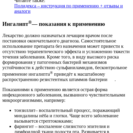
Читайте также:
Полидекса – инструкция по применению + отзывы и
аналоги
®
Ингалипт
— показания к применению
Лекарство должно назначаться лечащим врачом после
постановки окончательного диагноза. Самостоятельное
использование препарата без назначения может привести к
отсутствию терапевтического эффекта и усложнению тяжести
течения заболевания. Кроме того, в виду высокого риска
формирования у патогенных бактерий механизмов
устойчивости к действию сульфаниламидов, бесконтрольное
®
применение ингалипта
приведёт к масштабному
распространению резистентных штаммов бактерии .
Показаниями к применению является острая форма
инфекционного заболевания, вызванного чувствительными
микроорганизмами, например:
тонзиллит– воспалительный процесс, поражающий
миндалины нёба и глотки. Чаще всего заболевание
вызывается стрептококками;
фарингит – воспаление слизистого эпителия и
лимфоидной ткани полости рта. Развивается в