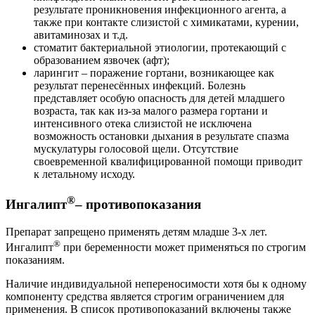
результате проникновения инфекционного агента, а
также при контакте слизистой с химикатами, курении,
авитаминозах и т.д.
стоматит бактериальной этиологии, протекающий с
образованием язвочек (афт);
ларингит – поражение гортани, возникающее как
результат перенесённых инфекций. Болезнь
представляет особую опасность для детей младшего
возраста, так как из-за малого размера гортани и
интенсивного отека слизистой не исключена
возможность остановки дыхания в результате спазма
мускулатуры голосовой щели. Отсутствие
своевременной квалифицированной помощи приводит
к летальному исходу.
®
Ингалипт
– противопоказания
Препарат запрещено применять детям младше 3-х лет.
®
Ингалипт
при беременности может применяться по строгим
показаниям.
Наличие индивидуальной непереносимости хотя бы к одному
компоненту средства является строгим ограничением для
применения. В список противопоказаний включены также