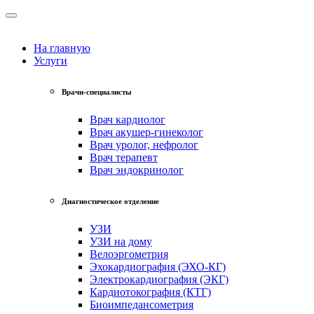
На главную
Услуги
Врачи-специалисты
Врач кардиолог
Врач акушер-гинеколог
Врач уролог, нефролог
Врач терапевт
Врач эндокринолог
Диагностическое отделение
УЗИ
УЗИ на дому
Велоэргометрия
Эхокардиография (ЭХО-КГ)
Электрокардиография (ЭКГ)
Кардиотокография (КТГ)
Биоимпедансометрия