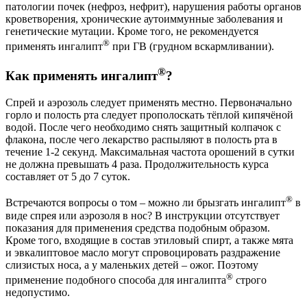
патологии почек (нефроз, нефрит), нарушения работы органов
кроветворения, хронические аутоиммунные заболевания и
генетические мутации. Кроме того, не рекомендуется
®
применять ингалипт
при ГВ (грудном вскармливании).
®
Как применять ингалипт
?
Спрей и аэрозоль следует применять местно. Первоначально
горло и полость рта следует прополоскать тёплой кипячёной
водой. После чего необходимо снять защитный колпачок с
флакона, после чего лекарство распыляют в полость рта в
течение 1-2 секунд. Максимальная частота орошений в сутки
не должна превышать 4 раза. Продолжительность курса
составляет от 5 до 7 суток.
®
Встречаются вопросы о том – можно ли брызгать ингалипт
в
виде спрея или аэрозоля в нос? В инструкции отсутствует
показания для применения средства подобным образом.
Кроме того, входящие в состав этиловый спирт, а также мята
и эвкалиптовое масло могут спровоцировать раздражение
слизистых носа, а у маленьких детей – ожог. Поэтому
®
применение подобного способа для ингалипта
строго
недопустимо.