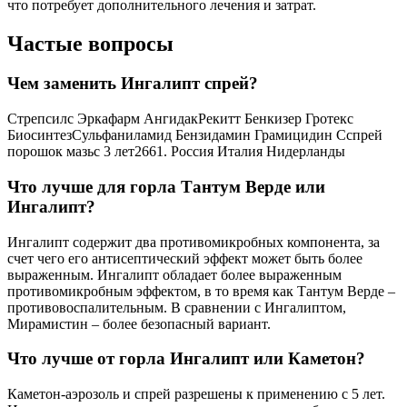
что потребует дополнительного лечения и затрат.
Частые вопросы
Чем заменить Ингалипт спрей?
Стрепсилс Эркафарм АнгидакРекитт Бенкизер Гротекс
БиосинтезСульфаниламид Бензидамин Грамицидин Сспрей
порошок мазьс 3 лет2661. Россия Италия Нидерланды
Что лучше для горла Тантум Верде или
Ингалипт?
Ингалипт содержит два противомикробных компонента, за
счет чего его антисептический эффект может быть более
выраженным. Ингалипт обладает более выраженным
противомикробным эффектом, в то время как Тантум Верде –
противовоспалительным. В сравнении с Ингалиптом,
Мирамистин – более безопасный вариант.
Что лучше от горла Ингалипт или Каметон?
Каметон-аэрозоль и спрей разрешены к применению с 5 лет.