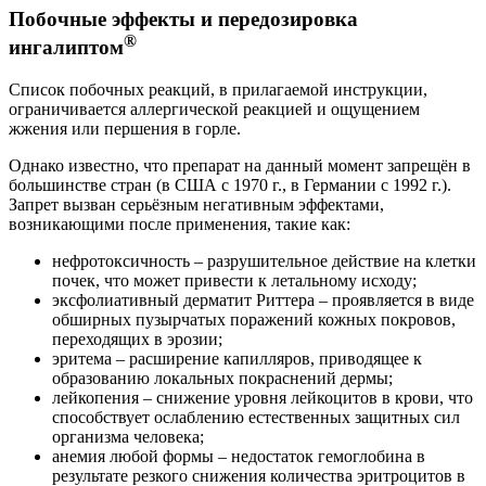
Побочные эффекты и передозировка
®
ингалиптом
Список побочных реакций, в прилагаемой инструкции,
ограничивается аллергической реакцией и ощущением
жжения или першения в горле.
Однако известно, что препарат на данный момент запрещён в
большинстве стран (в США с 1970 г., в Германии с 1992 г.).
Запрет вызван серьёзным негативным эффектами,
возникающими после применения, такие как:
нефротоксичность – разрушительное действие на клетки
почек, что может привести к летальному исходу;
эксфолиативный дерматит Риттера – проявляется в виде
обширных пузырчатых поражений кожных покровов,
переходящих в эрозии;
эритема – расширение капилляров, приводящее к
образованию локальных покраснений дермы;
лейкопения – снижение уровня лейкоцитов в крови, что
способствует ослаблению естественных защитных сил
организма человека;
анемия любой формы – недостаток гемоглобина в
результате резкого снижения количества эритроцитов в