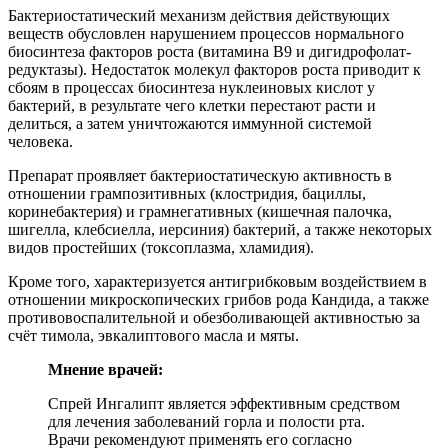
Бактериостатический механизм действия действующих
веществ обусловлен нарушением процессов нормального
биосинтеза факторов роста (витамина В9 и дигидрофолат-
редуктазы). Недостаток молекул факторов роста приводит к
сбоям в процессах биосинтеза нуклеиновых кислот у
бактерий, в результате чего клетки перестают расти и
делиться, а затем уничтожаются иммунной системой
человека.
Препарат проявляет бактериостатическую активность в
отношении грампозитивных (клостридия, бациллы,
коринебактерия) и грамнегативных (кишечная палочка,
шигелла, клебсиелла, иерсиния) бактерий, а также некоторых
видов простейших (токсоплазма, хламидия).
Кроме того, характеризуется антигрибковым воздействием в
отношении микроскопических грибов рода Кандида, а также
противовоспалительной и обезболивающей активностью за
счёт тимола, эвкалиптового масла и мяты.
Мнение врачей:
Спрей Ингалипт является эффективным средством
для лечения заболеваний горла и полости рта.
Врачи рекомендуют применять его согласно