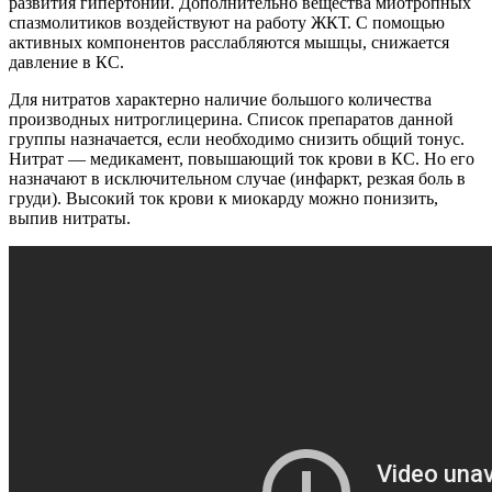
развития гипертонии. Дополнительно вещества миотропных
спазмолитиков воздействуют на работу ЖКТ. С помощью
активных компонентов расслабляются мышцы, снижается
давление в КС.
Для нитратов характерно наличие большого количества
производных нитроглицерина. Список препаратов данной
группы назначается, если необходимо снизить общий тонус.
Нитрат — медикамент, повышающий ток крови в КС. Но его
назначают в исключительном случае (инфаркт, резкая боль в
груди). Высокий ток крови к миокарду можно понизить,
выпив нитраты.