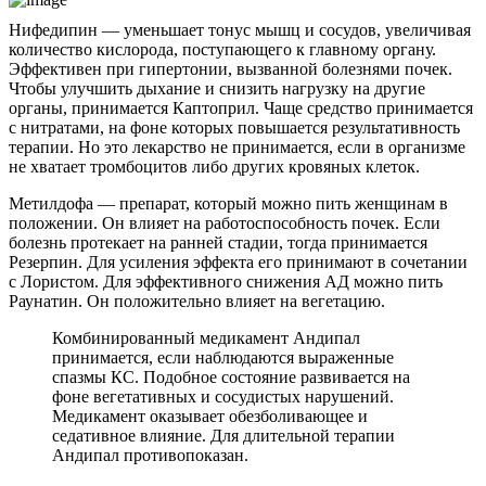
Нифедипин — уменьшает тонус мышц и сосудов, увеличивая
количество кислорода, поступающего к главному органу.
Эффективен при гипертонии, вызванной болезнями почек.
Чтобы улучшить дыхание и снизить нагрузку на другие
органы, принимается Каптоприл. Чаще средство принимается
с нитратами, на фоне которых повышается результативность
терапии. Но это лекарство не принимается, если в организме
не хватает тромбоцитов либо других кровяных клеток.
Метилдофа — препарат, который можно пить женщинам в
положении. Он влияет на работоспособность почек. Если
болезнь протекает на ранней стадии, тогда принимается
Резерпин. Для усиления эффекта его принимают в сочетании
с Лористом. Для эффективного снижения АД можно пить
Раунатин. Он положительно влияет на вегетацию.
Комбинированный медикамент Андипал
принимается, если наблюдаются выраженные
спазмы КС. Подобное состояние развивается на
фоне вегетативных и сосудистых нарушений.
Медикамент оказывает обезболивающее и
седативное влияние. Для длительной терапии
Андипал противопоказан.