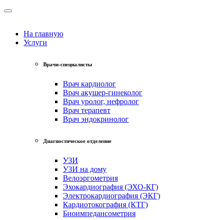
На главную
Услуги
Врачи-специалисты
Врач кардиолог
Врач акушер-гинеколог
Врач уролог, нефролог
Врач терапевт
Врач эндокринолог
Диагностическое отделение
УЗИ
УЗИ на дому
Велоэргометрия
Эхокардиография (ЭХО-КГ)
Электрокардиография (ЭКГ)
Кардиотокография (КТГ)
Биоимпедансометрия