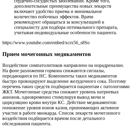
сердечно-сосудистых заболеваний. Кроме того,
дополнительные преимущества новых лекарств
включают удобство приема и минимальное
количество побочных эффектов. Врачи
рекомендуют обращаться за консультацией к
специалисту для подбора оптимального препарата,
учитывая индивидуальные особенности пациента.
https://www.youtube.com/embed/xcrx56_s8So
Прием мочегонных медикаментов
Воздействие симпатолитиков направлено на норадреналин.
На фоне разложения гормона снижаются сигналы,
передающиеся по НС. Компоненты таких медикаментов
быстро провоцируют выделение желудочного сока. Поэтому
перечень таких средств подбирается пациентам с патологиями
ЖКТ. Мочегонные средства снижают уровень натриевых
анионов, одновременно стимулируя вывод мочи и
циркуляцию крови внутри КС. Действие медикаментов:
понижение уровня ионов калия, принимающих активное
участие в работе миокарда. Список лекарств мочегонного
воздействия подбирается врачом после детального
обследования пациента.