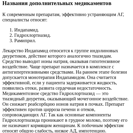
Названия дополнительных медикаментов
К современным препаратам, эффективно устраняющим АГ,
специалисты относят:
Индапамид.
Гидрохлортиазид.
Рамиприл.
Лекарство Индапамид относится к группе индолиновых
диуретиков, действие которого аналогично тиазидам.
Средство выводит ионы натрия, оказывая гипотензивное
воздействие. Чаще препарат назначается в комплексе с
антигипертензивными средствами. На раннем этапе болезни
допускается монотерапия Индапамидом. Она считается
эффективной, если у пациента задерживается жидкость,
появились отеки, развита сердечная недостаточность.
Медикаментозное средство Гидрохлортиазид — это
тиазидный диуретик, оказывающий мочегонное воздействие.
Он снижает реабсорбцию ионов натрия в почках. Препарат
эффективен против цирроза печени и отеков,
сопровождающих АГ. Так как основные компоненты
Гидрохлортиазида проникают в грудное молоко, поэтому его
не назначают кормящим женщинам. К побочным эффектам
относят общую слабость, низкое АД, импотенцию.