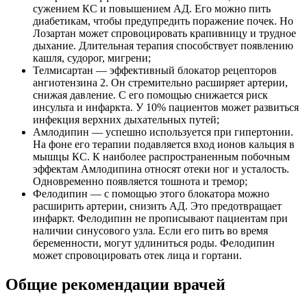
сужением КС и повышением АД. Его можно пить
диабетикам, чтобы предупредить поражение почек. Но
Лозартан может спровоцировать крапивницу и трудное
дыхание. Длительная терапия способствует появлению
кашля, судорог, мигрени;
Телмисартан — эффективный блокатор рецепторов
ангиотензина 2. Он стремительно расширяет артерии,
снижая давление. С его помощью снижается риск
инсульта и инфаркта. У 10% пациентов может развиться
инфекция верхних дыхательных путей;
Амлодипин — успешно используется при гипертонии.
На фоне его терапии подавляется вход ионов кальция в
мышцы КС. К наиболее распространенным побочным
эффектам Амлодипина относят отеки ног и усталость.
Одновременно появляется тошнота и тремор;
Фелодипин — с помощью этого блокатора можно
расширить артерии, снизить АД. Это предотвращает
инфаркт. Фелодипин не прописывают пациентам при
наличии синусового узла. Если его пить во время
беременности, могут удлиниться роды. Фелодипин
может спровоцировать отек лица и гортани.
Общие рекомендации врачей