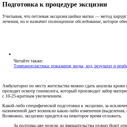
Подготовка к процедуре эксцизии
Учитывая, что петлевая эксцизия шейки матки — метод хирург
лечения, но и назначит полноценное
обследование
, которое об
Читайте также:
Тимпанопластика: показания, виды, ход, результат и реа
Амбулаторно по месту жительства можно сдать анализы крови 
проходит осмотр гинеколога, который производит забор матери
с 10-25-кратным увеличением.
Какой-либо специфической подготовки к эксцизии, за исключе
назначенной дает возникли какие-либо изменения (выделения, п
Возможно, эксцизию придется на некоторое время отложить.
За полторы-две недели до вмешательства нужно будет от