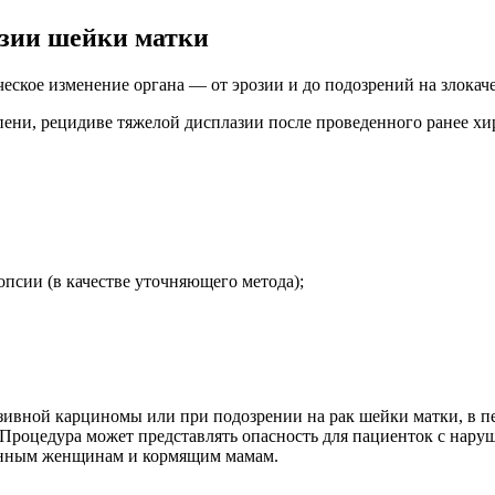
изии шейки матки
еское изменение органа — от эрозии и до подозрений на злокач
ени, рецидиве тяжелой дисплазии после проведенного ранее хи
опсии (в качестве уточняющего метода);
зивной карциномы или при подозрении на рак шейки матки, в п
 Процедура может представлять опасность для пациенток с нар
менным женщинам и кормящим мамам.