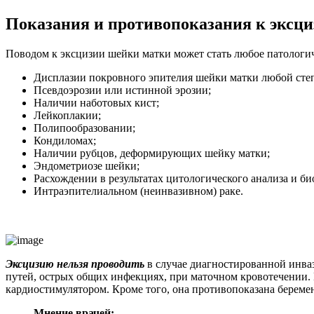
Показания и противопоказания к эксц
Поводом к эксцизии шейки матки может стать любое патологич
Дисплазии покровного эпителия шейки матки любой степ
Псевдоэрозии или истинной эрозии;
Наличии наботовых кист;
Лейкоплакии;
Полипообразовании;
Кондиломах;
Наличии рубцов, деформирующих шейку матки;
Эндометриозе шейки;
Расхождении в результатах цитологического анализа и би
Интраэпителиальном (неинвазивном) раке.
Эксцизию нельзя проводить
в случае диагностированной инва
путей, острых общих инфекциях, при маточном кровотечении.
кардиостимулятором. Кроме того, она противопоказана бере
Мнение врачей: