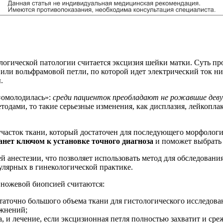
огической патологии считается эксцизия шейки матки. Суть пр
или вольфрамовой петли, по которой идет электрический ток н
.
«омолодилась»:
среди пациенток преобладают не рожавшие дев
дами, то такие серьезные изменения, как дисплазия, лейкоплак
участок ткани, который достаточен для последующего морфолог
анет ключом к установке точного диагноза
и поможет выбрать 
й анестезии, что позволяет использовать метод для обследовани
улярных в гинекологической практике.
ножевой биопсией считаются:
таточно большого объема ткани для гистологического исследова
жнений;
, и лечение, если эксцизионная петля полностью захватит и ср