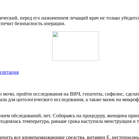
ический, перед его назначением лечащий врач не только убедит
еспечит безопасность операции.
билитация
и мочи, пройти исследования на ВИЧ, гепатиты, сифилис, сдел
ала для цитологического исследования, а также мазок на микро
нием обследований, нет. Собираясь на процедуру, женщина прин
однялась температура, раньше срока наступила менструация и т.
менить все кроверазжижающие средства, витамин Е, нестероидн