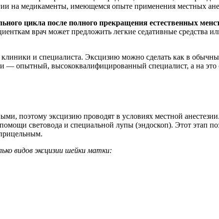
гии на медикаменты, имеющемся опыте применения местных ане
льного цикла после полного прекращения естественных менст
енткам врач может предложить легкие седативные средства ил
 клиники и специалиста. Эксцизию можно сделать как в обычны
ти — опытный, высококвалифицированный специалист, а на это об
ыми, поэтому эксцизию проводят в условиях местной анестезии
омощи световода и специальной лупы (эндоскоп). Этот этап по
 прицельным.
лько видов эксцизии шейки матки: