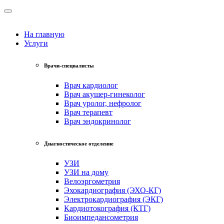
На главную
Услуги
Врачи-специалисты
Врач кардиолог
Врач акушер-гинеколог
Врач уролог, нефролог
Врач терапевт
Врач эндокринолог
Диагностическое отделение
УЗИ
УЗИ на дому
Велоэргометрия
Эхокардиография (ЭХО-КГ)
Электрокардиография (ЭКГ)
Кардиотокография (КТГ)
Биоимпедансометрия