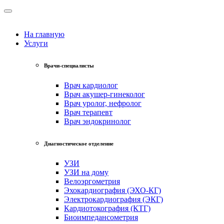
На главную
Услуги
Врачи-специалисты
Врач кардиолог
Врач акушер-гинеколог
Врач уролог, нефролог
Врач терапевт
Врач эндокринолог
Диагностическое отделение
УЗИ
УЗИ на дому
Велоэргометрия
Эхокардиография (ЭХО-КГ)
Электрокардиография (ЭКГ)
Кардиотокография (КТГ)
Биоимпедансометрия