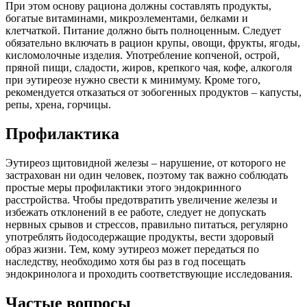
При этом основу рациона должны составлять продукты,
богатые витаминами, микроэлементами, белками и
клетчаткой. Питание должно быть полноценным. Следует
обязательно включать в рацион крупы, овощи, фрукты, ягоды,
кисломолочные изделия. Употребление копченой, острой,
пряной пищи, сладости, жиров, крепкого чая, кофе, алкоголя
при эутиреозе нужно свести к минимуму. Кроме того,
рекомендуется отказаться от зобогенных продуктов – капусты,
репы, хрена, горчицы.
Профилактика
Эутиреоз щитовидной железы – нарушение, от которого не
застрахован ни один человек, поэтому так важно соблюдать
простые меры профилактики этого эндокринного
расстройства. Чтобы предотвратить увеличение железы и
избежать отклонений в ее работе, следует не допускать
нервных срывов и стрессов, правильно питаться, регулярно
употреблять йодосодержащие продукты, вести здоровый
образ жизни. Тем, кому эутиреоз может передаться по
наследству, необходимо хотя бы раз в год посещать
эндокринолога и проходить соответствующие исследования.
Частые вопросы