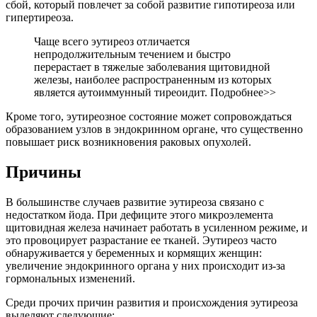
сбой, который повлечет за собой развитие гипотиреоза или
гипертиреоза.
Чаще всего эутиреоз отличается
непродолжительным течением и быстро
перерастает в тяжелые заболевания щитовидной
железы, наиболее распространенным из которых
является аутоиммунный тиреоидит. Подробнее>>
Кроме того, эутиреозное состояние может сопровождаться
образованием узлов в эндокринном органе, что существенно
повышает риск возникновения раковых опухолей.
Причины
В большинстве случаев развитие эутиреоза связано с
недостатком йода. При дефиците этого микроэлемента
щитовидная железа начинает работать в усиленном режиме, и
это провоцирует разрастание ее тканей. Эутиреоз часто
обнаруживается у беременных и кормящих женщин:
увеличение эндокринного органа у них происходит из-за
гормональных изменений.
Среди прочих причин развития и происхождения эутиреоза
выделяют следующие: