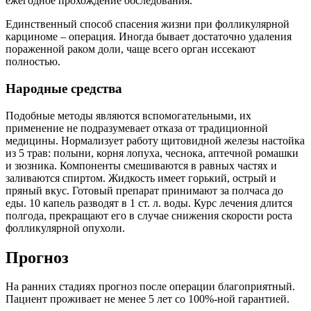
ежегодное прохождение обследования.
Единственный способ спасения жизни при фолликулярной
карциноме – операция. Иногда бывает достаточно удаления
пораженной раком доли, чаще всего орган иссекают
полностью.
Народные средства
Подобные методы являются вспомогательными, их
применение не подразумевает отказа от традиционной
медицины. Нормализует работу щитовидной железы настойка
из 5 трав: полыни, корня лопуха, чеснока, аптечной ромашки
и зюзника. Компоненты смешиваются в равных частях и
заливаются спиртом. Жидкость имеет горький, острый и
пряный вкус. Готовый препарат принимают за полчаса до
еды. 10 капель разводят в 1 ст. л. воды. Курс лечения длится
полгода, прекращают его в случае снижения скорости роста
фолликулярной опухоли.
Прогноз
На ранних стадиях прогноз после операции благоприятный.
Пациент проживает не менее 5 лет со 100%-ной гарантией.