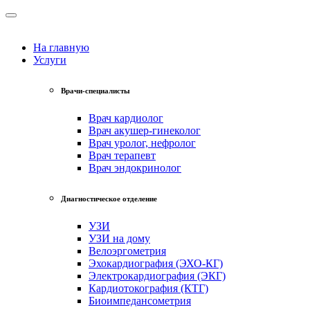
На главную
Услуги
Врачи-специалисты
Врач кардиолог
Врач акушер-гинеколог
Врач уролог, нефролог
Врач терапевт
Врач эндокринолог
Диагностическое отделение
УЗИ
УЗИ на дому
Велоэргометрия
Эхокардиография (ЭХО-КГ)
Электрокардиография (ЭКГ)
Кардиотокография (КТГ)
Биоимпедансометрия