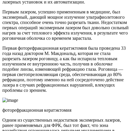
лазерных установок и их автоматизации.
Первым лазером, успешно примененным в медицине, был
эксимерный, дающий мощное излучение ультрафиолетового
спектра, способное очень точно разрезать ткани. Недостатком
первых операций эксимерным лазером был довольно сильный
нагрев за счет теплового эффекта излучения, в результате чего
роговичная оболочка со временем зарастала.
Первая фоторефракционная кератэктомия была проведена 33
года назад доктором М. Макдональд, которая не стала
разрезать лазером роговицу, а как бы испарила тепловым
излучением ее внутреннюю часть, получив в оболочке
подобие линзы, изменяющей рефракцию глаза. Роговица —
первая светопреломляющая среда, обеспечивающая до 80%
рефракции, поэтому именно на ней сосредоточено действие
лазера в случаях рефракционных нарушений, влекущих
проблемы со зрением.
фоторефракционная кератэктомия
Одним из существенных недостатков эксимерных лазеров,
ранее применяемых для ФРК, был тот факт, что зона
воздействия ограничивалась четырьмя миллиметрами в