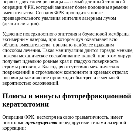
первых двух слоев роговицы — самый длинный этап всей
операции ФРК, который занимает более половины времени
вмешательства. Сегодня ФРК проводится после
предварительного удаления эпителия лазерным лучом
(деэпителизация).
Удаление поверхностного эпителия и боуменовой мембраны
эксимерным лазером, при котором луч охватывает всю
область вмешательства, признано наиболее щадящим
способом лечения. Такая манипуляция длится гораздо меньше,
нежели механическое соскабливание тканей, при этом хирург
получает идеально ровные края и гладкую поверхность
стромы роговицы. Благодаря отсутствию механических
повреждений в стромальном компоненте и краевых отделах
роговицы заживление происходит быстрее и с меньшей
вероятностью осложнений.
Плюсы и минусы фоторефракционной
кератэктомии
Операция ФРК, несмотря на свою травматичность, имеет
некоторые
преимущества
перед другими типами лазерной
коррекции: