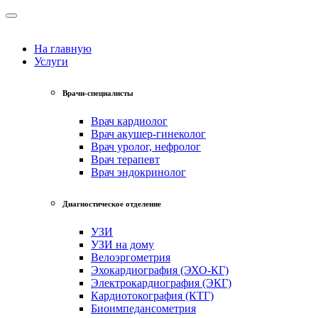
На главную
Услуги
Врачи-специалисты
Врач кардиолог
Врач акушер-гинеколог
Врач уролог, нефролог
Врач терапевт
Врач эндокринолог
Диагностическое отделение
УЗИ
УЗИ на дому
Велоэргометрия
Эхокардиография (ЭХО-КГ)
Электрокардиография (ЭКГ)
Кардиотокография (КТГ)
Биоимпедансометрия