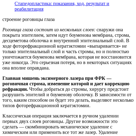
Стапедопластика: показания, ход, результат и
реабилитация
строение роговицы глаза
Роговица глаза состоит из нескольких слоев:
снаружи она
покрыта эпителием, затем идут боуменова мембрана, строма,
десцеметова оболочка и внутренний эпителиальный слой. В
ходе фоторефракционной кератэктомии «выпаривается» не
только эпителиальный слой и часть стромы, но и полностью
уничтожается боуменова мембрана, которая не восстановится
уже никогда. Это серьезная потеря, но в некоторых ситуациях
она вполне оправдана.
Главная мишень эксимерного лазера при ФРК —
роговичная строма, изменение которой и дает коррекцию
рефракции.
Чтобы добраться до стромы, хирургу предстоит
разрушить эпителий и боуменову оболочку. В зависимости от
того, каким способом он будет это делать, выделяют несколько
типов фоторефракционной кератэктомии.
Классическая операция заключается в ручном удалении
первых двух слоев роговицы. Другие возможности это
сделать — скомбинировать механическое удаление с
химическим или применить все тот же лазер. Удаление