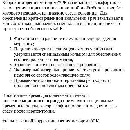
Коррекция зрения методом ФРК начинается с комфортного
размещения пациента в операционной и обезболивания, без
которого невозможны никакие срезы роговицы. Для
обеспечения кратковременной анальгезии врач закапывает в
конъюнктивальный мешок специальные капли, после чего
приступает собственно к ФРК:
Фиксация века расширителем для предупреждения
моргания;
Пациент смотрит на светящуюся метку либо глаз
удерживается специальным кольцом для обеспечения
его центрального положения;
Удаление эпителиального слоя с роговицы;
Эксимерный лазер выпаривает часть стромы роговицы,
изменяя ее светопреломляющую силу;
Промывание оболочки стерильным раствором и
противовоспалительным препаратом.
В настоящее время для облегчения течения
послеоперационного периода применяют специальные
временные линзы, которые офтальмолог помещает в глаза
сразу после кератэктомии.
этапы лазерной коррекции зрения методом ФРК