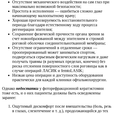
Отсутствие механического воздействия на сам глаз при
максимально возможной безопасности;
Простота в исполнении — ошибиться сложно даже
начинающему малоопытному врачу;
Хорошая прогнозируемость восстановительного
периода благодаря естественному ходу процесса
регенерации эпителия;
Сохранение физической прочности органа зрения за
счет новообразованной между эпителием и стромой
роговой оболочки соединительнотканной мембраны;
Отсутствие ограничений в отдаленные сроки —
прооперированный может заниматься спортом,
подвергаться серьезным физическим нагрузкам и даже
получать травмы (в разумных пределах, конечно) без
риска отслоения поверхностного слоя роговицы как в
случае операций ЛАСИК и femtoLASIK;
Низкая цена операции и доступность оборудования
практически для каждой клиники офтальмохирургии.
Однако
недостатки
у фоторефракционной кератэктомии
тоже есть, и о них пациенты должны быть осведомлены
заранее:
Ощутимый дискомфорт после вмешательства (боль, резь
в глазах, слезотечение и т. д.), продолжающийся до тех