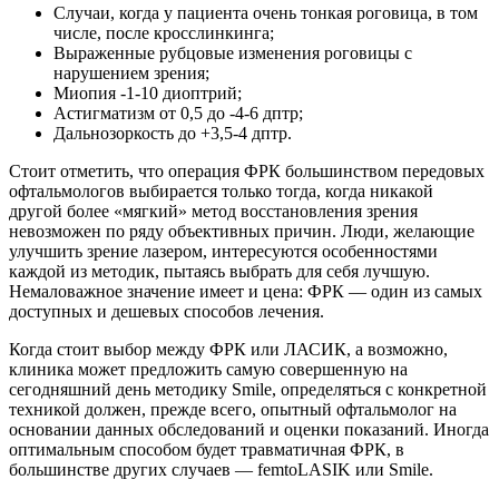
Случаи, когда у пациента очень тонкая роговица, в том
числе, после кросслинкинга;
Выраженные рубцовые изменения роговицы с
нарушением зрения;
Миопия -1-10 диоптрий;
Астигматизм от 0,5 до -4-6 дптр;
Дальнозоркость до +3,5-4 дптр.
Стоит отметить, что операция ФРК большинством передовых
офтальмологов выбирается только тогда, когда никакой
другой более «мягкий» метод восстановления зрения
невозможен по ряду объективных причин. Люди, желающие
улучшить зрение лазером, интересуются особенностями
каждой из методик, пытаясь выбрать для себя лучшую.
Немаловажное значение имеет и цена: ФРК — один из самых
доступных и дешевых способов лечения.
Когда стоит выбор между ФРК или ЛАСИК, а возможно,
клиника может предложить самую совершенную на
сегодняшний день методику Smile, определяться с конкретной
техникой должен, прежде всего, опытный офтальмолог на
основании данных обследований и оценки показаний. Иногда
оптимальным способом будет травматичная ФРК, в
большинстве других случаев — femtoLASIK или Smile.