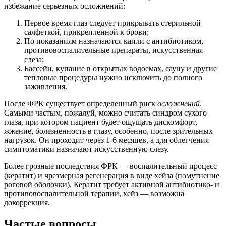
избежание серьезных осложнений:
Первое время глаз следует прикрывать стерильной
салфеткой, прикрепленной к брови;
По показаниям назначаются капли с антибиотиком,
противовоспалительные препараты, искусственная
слеза;
Бассейн, купание в открытых водоемах, сауну и другие
тепловые процедуры нужно исключить до полного
заживления.
После ФРК существует определенный риск
осложнений
.
Самыми частым, пожалуй, можно считать синдром сухого
глаза, при котором пациент будет ощущать дискомфорт,
жжение, болезненность в глазу, особенно, после зрительных
нагрузок. Он проходит через 1-6 месяцев, а для облегчения
симптоматики назначают искусственную слезу.
Более грозные последствия ФРК — воспалительный процесс
(кератит) и чрезмерная регенерация в виде хейза (помутнение
роговой оболочки). Кератит требует активной антибиотико- и
противовоспалительной терапии, хейз — возможна
докоррекция.
Частые вопросы