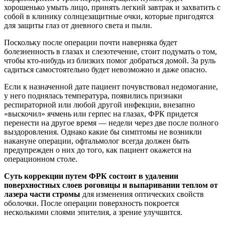
хорошенько умыть лицо, принять легкий завтрак и захватить с
собой в клинику солнцезащитные очки, которые пригодятся
для защиты глаз от дневного света и пыли.
Поскольку после операции почти наверняка будет
болезненность в глазах и слезотечение, стоит подумать о том,
чтобы кто-нибудь из близких помог добраться домой. За руль
садиться самостоятельно будет невозможно и даже опасно.
Если к назначенной дате пациент почувствовал недомогание,
у него поднялась температура, появились признаки
респираторной или любой другой инфекции, внезапно
«выскочил» ячмень или герпес на глазах, ФРК придется
перенести на другое время — недели через две после полного
выздоровления. Однако какие бы симптомы не возникли
накануне операции, офтальмолог всегда должен быть
предупрежден о них до того, как пациент окажется на
операционном столе.
Суть коррекции путем ФРК состоит в удалении
поверхностных слоев роговицы и выпаривании теплом от
лазера части стромы
для изменения оптических свойств
оболочки. После операции поверхность покроется
несколькими слоями эпителия, а зрение улучшится.