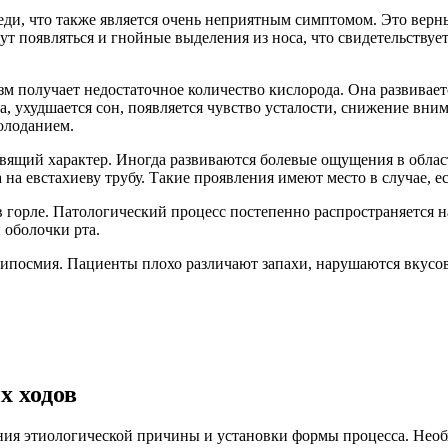
реди, что также является очень неприятным симптомом. Это верн
т появляться и гнойные выделения из носа, что свидетельствуе
зм получает недостаточное количество кислорода. Она развивает
а, ухудшается сон, появляется чувство усталости, снижение вни
олоданием.
авящий характер. Иногда развиваются болевые ощущения в облас
на евстахиеву трубу. Такие проявления имеют место в случае, е
 горле. Патологический процесс постепенно распространяется н
 оболочки рта.
я гипосмия. Пациенты плохо различают запахи, нарушаются вкус
х ходов
ения этиологической причины и установки формы процесса. Нео