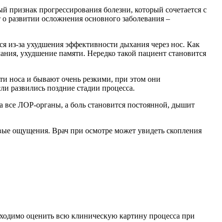
ый признак прогрессирования болезни, который сочетается с
т о развитии осложнения основного заболевания –
ся из-за ухудшения эффективности дыхания через нос. Как
мания, ухудшение памяти. Нередко такой пациент становится
ти носа и бывают очень резкими, при этом они
сли развились поздние стадии процесса.
а все ЛОР-органы, а боль становится постоянной, дышит
овые ощущения. Врач при осмотре может увидеть скопления
бходимо оценить всю клиническую картину процесса при