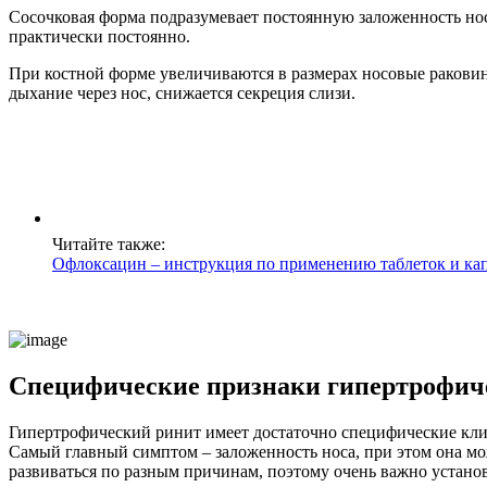
Сосочковая форма подразумевает постоянную заложенность нос
практически постоянно.
При костной форме увеличиваются в размерах носовые раковин
дыхание через нос, снижается секреция слизи.
Читайте также:
Офлоксацин – инструкция по применению таблеток и ка
Специфические признаки гипертрофич
Гипертрофический ринит имеет достаточно специфические клин
Самый главный симптом – заложенность носа, при этом она мо
развиваться по разным причинам, поэтому очень важно устано