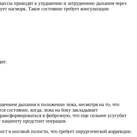
оцессы приводят к ухудшению и затруднению дыхания через
ет насморк. Такое состояние требует консультации
ие:
дшением дыхания в положении лежа, несмотря на то, что
я состояние, когда, лежа на боку закладывает
трансформироваться в фиброзную, что еще сильнее усугубит
у пациенту предстоит операция.
ст в носовой полости, что требует хирургической коррекции.