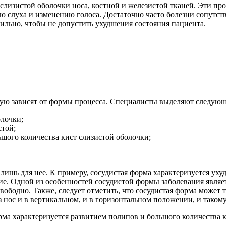
лизистой оболочки носа, костной и железистой тканей. Эти пр
слуха и изменению голоса. Достаточно часто болезни сопутству
ильно, чтобы не допустить ухудшения состояния пациента.
ую зависят от формы процесса. Специалисты выделяют следующ
олочки;
стой;
шого количества кист слизистой оболочки;
ишь для нее. К примеру, сосудистая форма характеризуется уху
е. Одной из особенностей сосудистой формы заболевания являетс
бодно. Также, следует отметить, что сосудистая форма может 
 нос и в вертикальном, и в горизонтальном положении, и таком
а характеризуется развитием полипов и большого количества ки