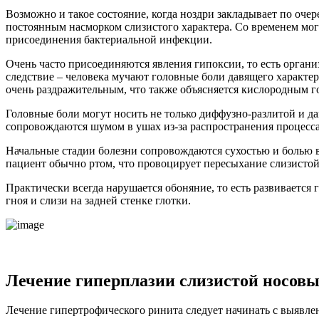
Возможно и такое состояние, когда ноздри закладывает по оче
постоянным насморком слизистого характера. Со временем могу
присоединения бактериальной инфекции.
Очень часто присоединяются явления гипоксии, то есть органи
следствие – человека мучают головные боли давящего характер
очень раздражительным, что также объясняется кислородным г
Головные боли могут носить не только диффузно-разлитой и д
сопровождаются шумом в ушах из-за распространения процесса 
Начальные стадии болезни сопровождаются сухостью и болью в
пациент обычно ртом, что провоцирует пересыхание слизистой
Практически всегда нарушается обоняние, то есть развиваетс
гноя и слизи на задней стенке глотки.
Лечение гиперплазии слизистой носовы
Лечение гипертрофического ринита следует начинать с выявл