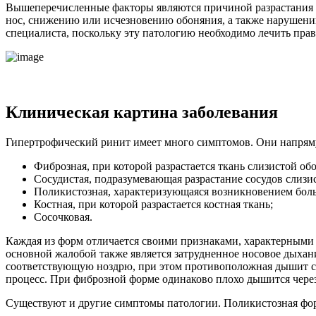
Вышеперечисленные факторы являются причиной разрастания с
нос, снижению или исчезновению обоняния, а также нарушению 
специалиста, поскольку эту патологию необходимо лечить прав
Клиническая картина заболевания
Гипертрофический ринит имеет много симптомов. Они напрям
Фиброзная, при которой разрастается ткань слизистой об
Сосудистая, подразумевающая разрастание сосудов слизи
Поликистозная, характеризующаяся возникновением боль
Костная, при которой разрастается костная ткань;
Сосочковая.
Каждая из форм отличается своими признаками, характерными л
основной жалобой также является затрудненное носовое дыхани
соответствующую ноздрю, при этом противоположная дышит сво
процесс. При фиброзной форме одинаково плохо дышится через
Существуют и другие симптомы патологии. Поликистозная форм