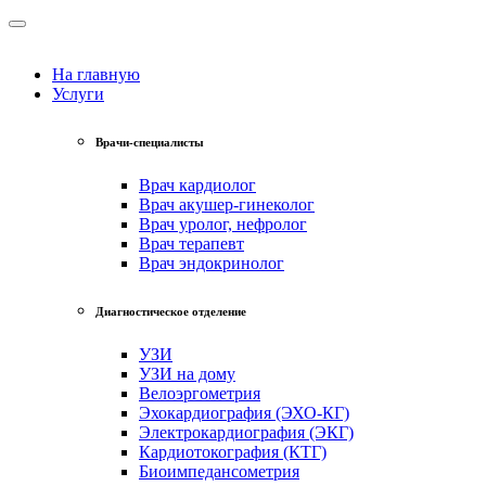
На главную
Услуги
Врачи-специалисты
Врач кардиолог
Врач акушер-гинеколог
Врач уролог, нефролог
Врач терапевт
Врач эндокринолог
Диагностическое отделение
УЗИ
УЗИ на дому
Велоэргометрия
Эхокардиография (ЭХО-КГ)
Электрокардиография (ЭКГ)
Кардиотокография (КТГ)
Биоимпедансометрия