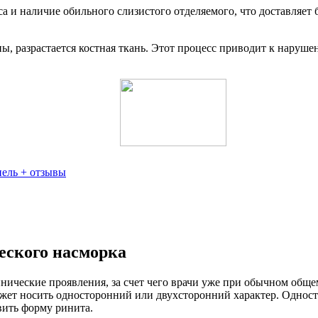
а и наличие обильного слизистого отделяемого, что доставляет
ы, разрастается костная ткань. Этот процесс приводит к наруш
пель + отзывы
еского насморка
ические проявления, за счет чего врачи уже при обычном общем
жет носить односторонний или двухсторонний характер. Односто
вить форму ринита.