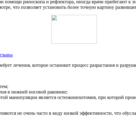
при помощи риноскопа и рефлектора, иногда врачи прибегают к 
отре, что позволяет установить более точную картину развившег
отзывы
бует лечения, которое остановит процесс разрастания и разруш
тем;
слоя в нижней носовой раковине;
той манипуляции является остеоконихотомия, при которой проис
няются не очень часто в виду низкой эффективности, что обус