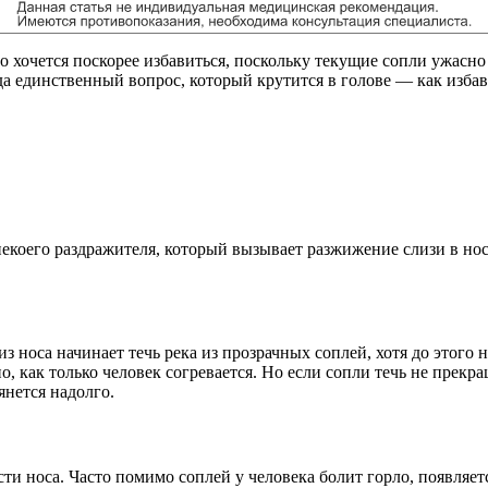
го хочется поскорее избавиться, поскольку текущие сопли ужасно
да единственный вопрос, который крутится в голове — как избав
коего раздражителя, который вызывает разжижение слизи в нос
из носа начинает течь река из прозрачных соплей, хотя до этого
о, как только человек согревается. Но если сопли течь не пре
янется надолго.
ти носа. Часто помимо соплей у человека болит горло, появляе