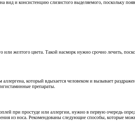
а вид и консистенцию слизистого выделяемого, поскольку появ
ого или желтого цвета. Такой насморк нужно срочно лечить, пос
м аллергена, который вдыхается человеком и вызывает раздражен
тигистаминные препараты.
соплей при простуде или аллергии, нужно в первую очередь опре
чения из носа. Рекомендованы следующие способы, которые можн