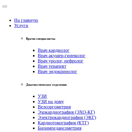
На главную
Услуги
Врачи-специалисты
Врач кардиолог
Врач акушер-гинеколог
Врач уролог, нефролог
Врач терапевт
Врач эндокринолог
Диагностическое отделение
УЗИ
УЗИ на дому
Велоэргометрия
Эхокардиография (ЭХО-КГ)
Электрокардиография (ЭКГ)
Кардиотокография (КТГ)
Биоимпедансометрия