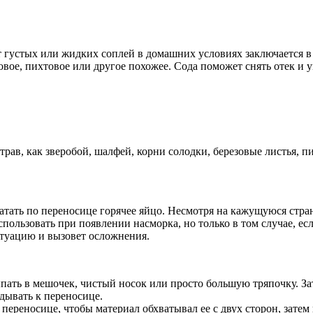
т густых или жидких соплей в домашних условиях заключается 
товое, пихтовое или другое похожее. Сода поможет снять отек и
ав, как зверобой, шалфей, корни солодки, березовые листья, пи
 катать по переносице горячее яйцо. Несмотря на кажущуюся стр
спользовать при появлении насморка, но только в том случае, ес
итуацию и вызовет осложнения.
сыпать в мешочек, чистый носок или просто большую тряпочку. З
дывать к переносице.
переносице, чтобы материал обхватывал ее с двух сторон, затем 