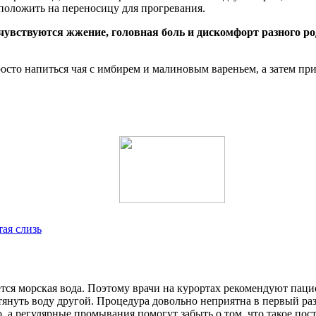
положить на переносицу для прогревания.
 чувствуются жжение, головная боль и дискомфорт разного ро
осто напиться чая с имбирем и малиновым вареньем, а затем при
тая слизь
тся морская вода. Поэтому врачи на курортах рекомендуют пац
януть воду другой. Процедура довольно неприятна в первый раз,
о, а регулярные промывания помогут забыть о том, что такое пост