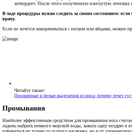
затвердеет. После этого полученную изогнутую лепешку 
В ходе процедуры нужно следить за своим состоянием: если
врачу.
Если не хочется заморачиваться с песком или яйцами, можно пр
Читайте также:
Прозрачные и белые выделения из носа: почему течет гус
Промывания
Наиболее эффективным средством для промывания носа считае
ладонь набрать немного морской воды, зажать одну ноздрю и вт
избавиться не только от острого насморка, но и от хроническог