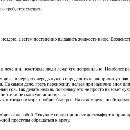
о требуется смешать:
 ноздрю, а затем постепенно выдавить жидкость в нос. Воздейств
ок в лечении, некоторые люди лечат его неправильно. Наиболее 
 деле, в первую очередь нужно определить первопричину появле
. На самом деле, греть переносицу нельзя при наличии гноя ил
 сок. Так делать нельзя, поскольку это не просто вызовет сухо
иотики без консультации врача.
ся и тогда насморк пройдет быстрее. На самом деле, необходимо 
пройдет сама собой. Текущие сопли приносят дискомфорт и приво
жной простуды обращаться к врачу.