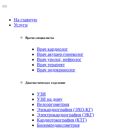
На главную
Услуги
Врачи-специалисты
Врач кардиолог
Врач акушер-гинеколог
Врач уролог, нефролог
Врач терапевт
Врач эндокринолог
Диагностическое отделение
УЗИ
УЗИ на дому
Велоэргометрия
Эхокардиография (ЭХО-КГ)
Электрокардиография (ЭКГ)
Кардиотокография (КТГ)
Биоимпедансометрия