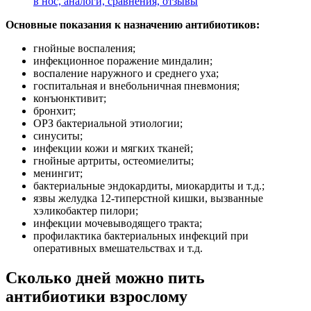
в нос, аналоги, сравнения, отзывы
Основные показания к назначению антибиотиков:
гнойные воспаления;
инфекционное поражение миндалин;
воспаление наружного и среднего уха;
госпитальная и внебольничная пневмония;
конъюнктивит;
бронхит;
ОРЗ бактериальной этиологии;
синуситы;
инфекции кожи и мягких тканей;
гнойные артриты, остеомиелиты;
менингит;
бактериальные эндокардиты, миокардиты и т.д.;
язвы желудка 12-типерстной кишки, вызванные
хэликобактер пилори;
инфекции мочевыводящего тракта;
профилактика бактериальных инфекций при
оперативных вмешательствах и т.д.
Сколько дней можно пить
антибиотики взрослому