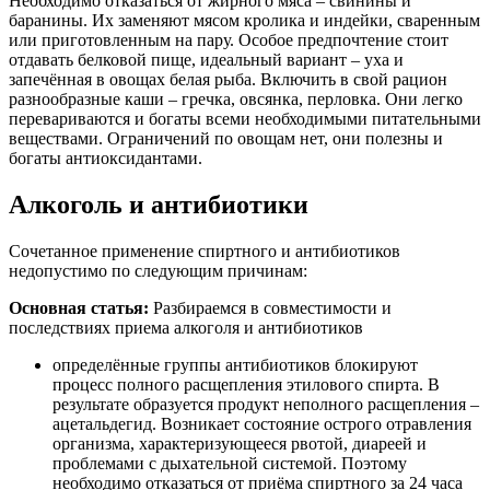
Необходимо отказаться от жирного мяса – свинины и
баранины. Их заменяют мясом кролика и индейки, сваренным
или приготовленным на пару. Особое предпочтение стоит
отдавать белковой пище, идеальный вариант – уха и
запечённая в овощах белая рыба. Включить в свой рацион
разнообразные каши – гречка, овсянка, перловка. Они легко
перевариваются и богаты всеми необходимыми питательными
веществами. Ограничений по овощам нет, они полезны и
богаты антиоксидантами.
Алкоголь и антибиотики
Сочетанное применение спиртного и антибиотиков
недопустимо по следующим причинам:
Основная статья:
Разбираемся в совместимости и
последствиях приема алкоголя и антибиотиков
определённые группы антибиотиков блокируют
процесс полного расщепления этилового спирта. В
результате образуется продукт неполного расщепления –
ацетальдегид. Возникает состояние острого отравления
организма, характеризующееся рвотой, диареей и
проблемами с дыхательной системой. Поэтому
необходимо отказаться от приёма спиртного за 24 часа