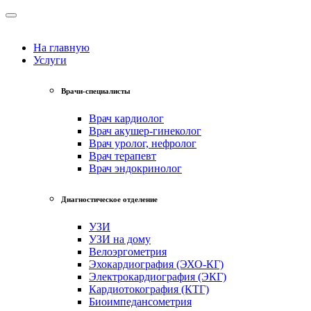
На главную
Услуги
Врачи-специалисты
Врач кардиолог
Врач акушер-гинеколог
Врач уролог, нефролог
Врач терапевт
Врач эндокринолог
Диагностическое отделение
УЗИ
УЗИ на дому
Велоэргометрия
Эхокардиография (ЭХО-КГ)
Электрокардиография (ЭКГ)
Кардиотокография (КТГ)
Биоимпедансометрия