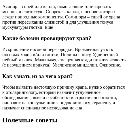
Асонор – спрей или капли, помогающие тонизировать
мышцы и слизистую. Снорекс – капли, в основе которых
лежат природные компоненты. Соминорм – спрей от храпа
против пересыхания слизистой и для улучшения тонуса
мускулатуры глотки. Ещё
Какие болезни провоцируют храп?
Искривление носовой перегородки, Врожденная узость
носовых ходов и/или глотки, Полипы в носу, Удлиненный
небный язычок, Маленькая, смещенная кзади нижняя челюсть
(с нарушением прикуса), Увеличение миндалин, Ожирение.
Как узнать из за чего храп?
Чтобы выявить настоящую причину храпа, нужно обратиться
к отоларингологу, который назначит углубленное
обследование , выявит особенности строения носоглотки,
направит на консультацию к эндокринологу, терапевту и
назначит специальное исследование сна .
Полезные советы