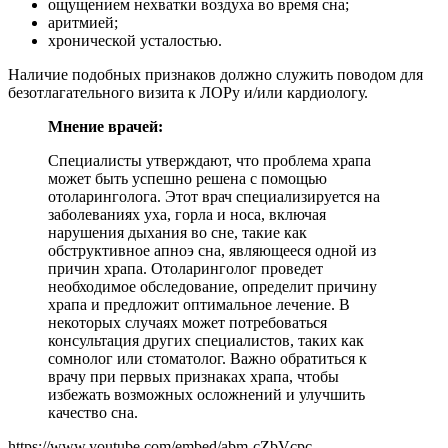
ощущением нехватки воздуха во время сна;
аритмией;
хронической усталостью.
Наличие подобных признаков должно служить поводом для
безотлагательного визита к ЛОРу и/или кардиологу.
Мнение врачей:
Специалисты утверждают, что проблема храпа
может быть успешно решена с помощью
отоларинголога. Этот врач специализируется на
заболеваниях уха, горла и носа, включая
нарушения дыхания во сне, такие как
обструктивное апноэ сна, являющееся одной из
причин храпа. Отоларинголог проведет
необходимое обследование, определит причину
храпа и предложит оптимальное лечение. В
некоторых случаях может потребоваться
консультация других специалистов, таких как
сомнолог или стоматолог. Важно обратиться к
врачу при первых признаках храпа, чтобы
избежать возможных осложнений и улучшить
качество сна.
https://www.youtube.com/embed/abm-cZbVcpc