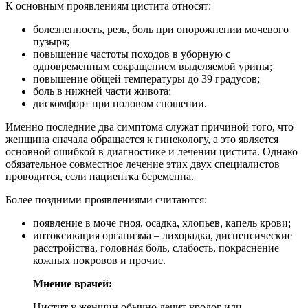
К основным проявлениям цистита относят:
болезненность, резь, боль при опорожнении мочевого
пузыря;
повышение частоты походов в уборную с
одновременным сокращением выделяемой урины;
повышение общей температуры до 39 градусов;
боль в нижней части живота;
дискомфорт при половом сношении.
Именно последние два симптома служат причиной того, что
женщина сначала обращается к гинекологу, а это является
основной ошибкой в диагностике и лечении цистита. Однако
обязательное совместное лечение этих двух специалистов
проводится, если пациентка беременна.
Более поздними проявлениями считаются:
появление в моче гноя, осадка, хлопьев, капель крови;
интоксикация организма – лихорадка, диспепсические
расстройства, головная боль, слабость, покраснение
кожных покровов и прочие.
Мнение врачей:
Цистит у женщин обычно лечит уролог или