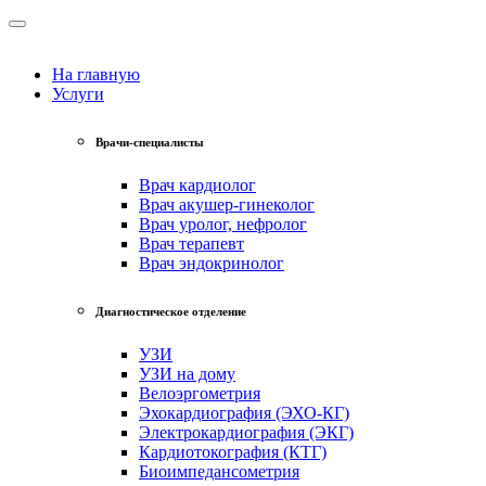
На главную
Услуги
Врачи-специалисты
Врач кардиолог
Врач акушер-гинеколог
Врач уролог, нефролог
Врач терапевт
Врач эндокринолог
Диагностическое отделение
УЗИ
УЗИ на дому
Велоэргометрия
Эхокардиография (ЭХО-КГ)
Электрокардиография (ЭКГ)
Кардиотокография (КТГ)
Биоимпедансометрия