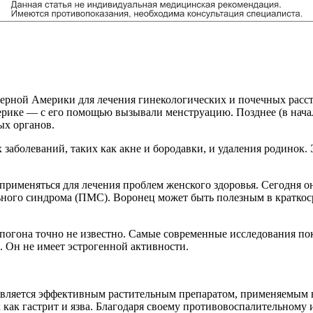
ной Америки для лечения гинекологических и почечных расстро
мерике — с его помощью вызывали менструацию. Позднее (в нача
ых органов.
 заболеваний, таких как акне и бородавки, и удаления родинок
 применяться для лечения проблем женского здоровья. Сегодня о
ьного синдрома (ПМС). Воронец может быть полезным в краткос
огона точно не известно. Самые современные исследования пок
. Он не имеет эстрогенной активности.
вляется эффективным растительным препаратом, применяемым в
 как гастрит и язва. Благодаря своему противовоспалительном