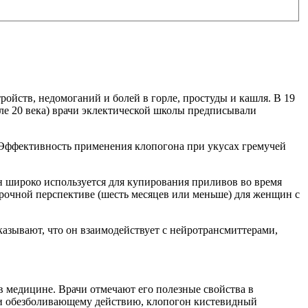
йств, недомоганий и болей в горле, простуды и кашля. В 19
ле 20 века) врачи эклектической школы предписывали
. Эффективность применения клопогона при укусах гремучей
н широко используется для купирования приливов во время
рочной перспективе (шесть месяцев или меньше) для женщин с
азывают, что он взаимодействует с нейротрансмиттерами,
 медицине. Врачи отмечают его полезные свойства в
у и обезболивающему действию, клопогон кистевидный