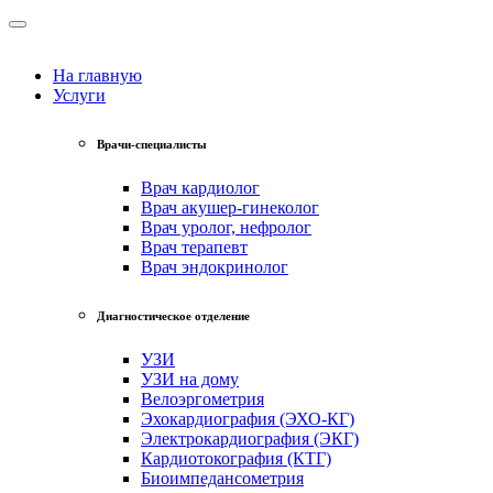
На главную
Услуги
Врачи-специалисты
Врач кардиолог
Врач акушер-гинеколог
Врач уролог, нефролог
Врач терапевт
Врач эндокринолог
Диагностическое отделение
УЗИ
УЗИ на дому
Велоэргометрия
Эхокардиография (ЭХО-КГ)
Электрокардиография (ЭКГ)
Кардиотокография (КТГ)
Биоимпедансометрия