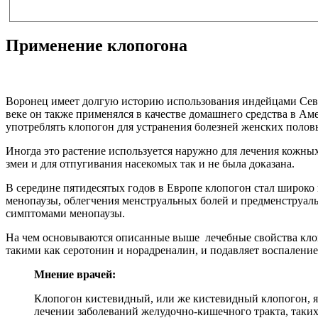
Применение клопогона
Воронец имеет долгую историю использования индейцами Север
веке он также применялся в качестве домашнего средства в А
употреблять клопогон для устранения болезней женских полов
Иногда это растение используется наружно для лечения кожных
змеи и для отпугивания насекомых так и не была доказана.
В середине пятидесятых годов в Европе клопогон стал широко
менопаузы, облегчения менструальных болей и предменструал
симптомами менопаузы.
На чем основываются описанные выше лечебные свойства клоп
такими как серотонин и норадреналин, и подавляет воспаление
Мнение врачей:
Клопогон кистевидный, или же кистевидный клопогон, я
лечении заболеваний желудочно-кишечного тракта, таких