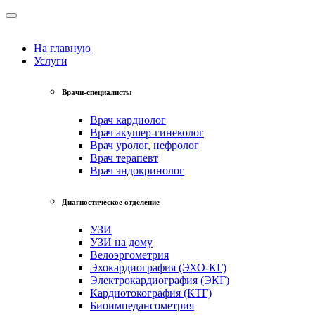
На главную
Услуги
Врачи-специалисты
Врач кардиолог
Врач акушер-гинеколог
Врач уролог, нефролог
Врач терапевт
Врач эндокринолог
Диагностическое отделение
УЗИ
УЗИ на дому
Велоэргометрия
Эхокардиография (ЭХО-КГ)
Электрокардиография (ЭКГ)
Кардиотокография (КТГ)
Биоимпедансометрия